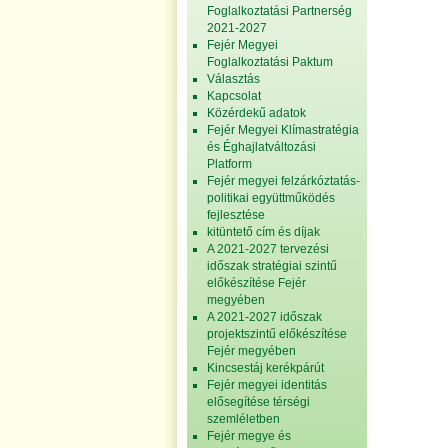
Foglalkoztatási Partnerség
2021-2027
Fejér Megyei
Foglalkoztatási Paktum
Választás
Kapcsolat
Közérdekű adatok
Fejér Megyei Klímastratégia
és Éghajlatváltozási
Platform
Fejér megyei felzárkóztatás-
politikai együttműködés
fejlesztése
kitüntető cím és díjak
A 2021-2027 tervezési
időszak stratégiai szintű
előkészítése Fejér
megyében
A 2021-2027 időszak
projektszintű előkészítése
Fejér megyében
Kincsestáj kerékpárút
Fejér megyei identitás
elősegítése térségi
szemléletben
Fejér megye és