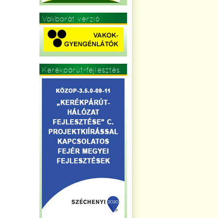
Vakbarát verzió
Kerékpárút-fejlesztés