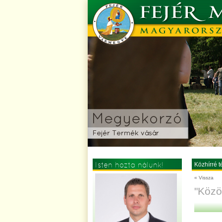
Isten hozta nálunk!
Közhírré té
« Vissza
"Közö