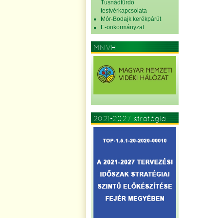
Tusnádfürdő
testvérkapcsolata
Mór-Bodajk kerékpárút
E-önkormányzat
MNVH
2021-2027 stratégia