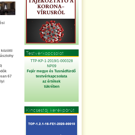
ési
közötti
Testvérkapcsolat
Pásztohy
TTP-KP-1-2019/1-000328
ER
NP09
odók
Fejér megye és Tusnádfürdő
gosan 67
testvérkapcsolata
lyi
az értékek
tükrében
Kincsestáj kerékpárút