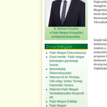
Fejleszté
Hungária 
Megyeháza
forint tá
Nemzetek 
Társulása
dr. Molnár Krisztián
a Fejér Megyei Közgyűlés
elnök
ének köszöntője
Szabó Gáb
hatékonya
Önkormányzat
András a 
minisztér
Fejér Megyei Önkormányzat
program l
Duna-mente - Fejér megye
döntenek 
különleges gazdasági
térség tud
övezet
Vidékfejl
Nemzetiségi
Önkormányzatok
Velencei-tó és Térsége,
Váli-völgy, Vértes Térségi
Fejlesztési Tanács
Albensis Fejér Megyei
Területfejlesztési Nonprofit
Kft.
Fejér Megyei Értéktár
Fejér Megyei