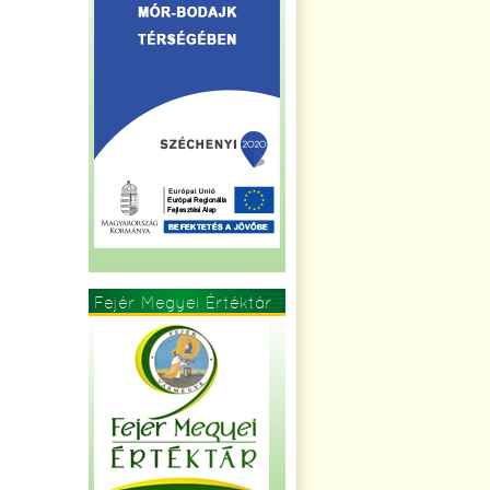
Fejér Megyei Értéktár