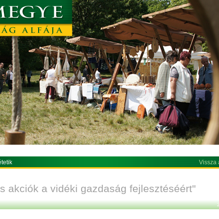
tetik
Vissza 
s akciók a vidéki gazdaság fejlesztéséért"