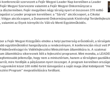
si konferenciát szervezett a Fejér Megyei Leader Nap keretében a Leader
Fejér Megyei Szervezete valamint a Fejér Megyei Önkormányzat a
 dísztermében. Fejér megyében négy térség nyert el összesen 370 millió
mogatást a Leader program keretében: a "Sárvíz" akciócsoport, a Cikolai
Völgye akciócsoport, a Dunamenti Önkormányzatok Kistérségi Területfejleszt
, valamint az Etyek környéki és Váli-víz Menti Együttműködés.
or a Fejér Megyei Közgyűlés elnöke a helyi partnerség erősödését, a térségek 
bb együttműködést hangsúlyozta a rendezvényen. A konferencián részt vett 
Földművelésügyi és Vidékfejlesztési Minisztérium államtitkára is. A szakmai
ium államtitkára sikeresnek ítéli a fejlesztési programot. Mint mondta, a LEAD
egfontosabb jellemzője, hogy nem a minisztérium, hanem a térségben gazdálk
arról, mire fordítják a pályázaton nyert összeget. A program keretében orszá
 egyenként közel 100 millió forint támogatást a saját maga által kidolgozott "He
esztési Program" megvalósítására fordítani.