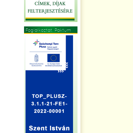
Foglalkoztat. Paktum