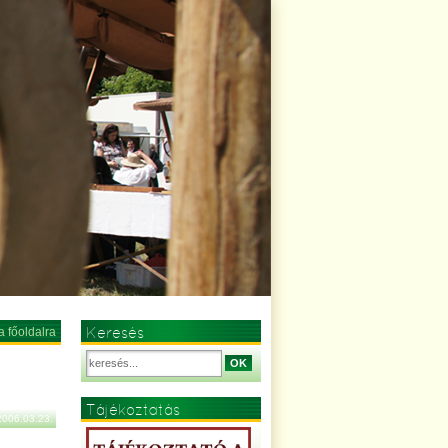
Keresés
a főoldalra
OK
Tájékoztatás
2006.03.23.