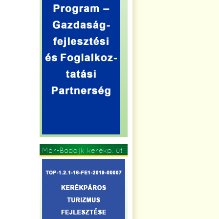
Mór-Bodajk kerékp. út