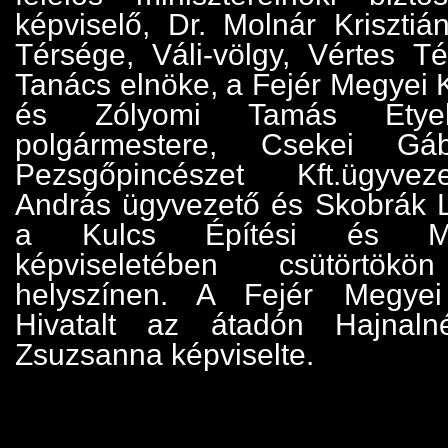
képviselő, Dr. Molnár Krisztiá
Térsége, Váli-völgy, Vértes Té
Tanács elnöke, a Fejér Megyei 
és Zólyomi Tamás Etye
polgármestere, Csekei Gá
Pezsgőpincészet Kft.ügyvez
András ügyvezető és Skobrák L
a Kulcs Építési és Mél
képviseletében csütörtö
helyszínen. A Fejér Megyei
Hivatalt az átadón Hajnaln
Zsuzsanna képviselte.