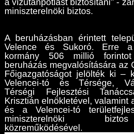
a vízutánpótlást biztosítani" - zá
miniszterelnöki biztos.
A beruházásban érintett telep
Velence és Sukoró. Erre a 
kormány 506 millió forinto
beruházás megvalósítására az 
Főigazgatóságot jelölték ki –
Velencei-tó és Térsége, Vál
Térségi Fejlesztési Tanácc
Krisztián elnökletével, valamint
és a Velencei-tó területfejles
miniszterelnöki biz
közreműködésével.