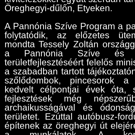
Öreghegyi-dűlőn, Etyeken.
A Pannónia Szíve Program a pa
folytatódik, az előzetes üte
mondta Tessely Zoltán országgy
a Pannónia Szíve és a
területfejlesztéséért felelős mini
a szabadban tartott tájékoztatón
szőlődombok, pincesorok a 
kedvelt célpontjai évek óta, 
fejlesztések még népszer
archaikusságával és ódonsá
területet. Ezúttal autóbusz-ford
építenek az öreghegyi út elejé
a munkálatok. A korona