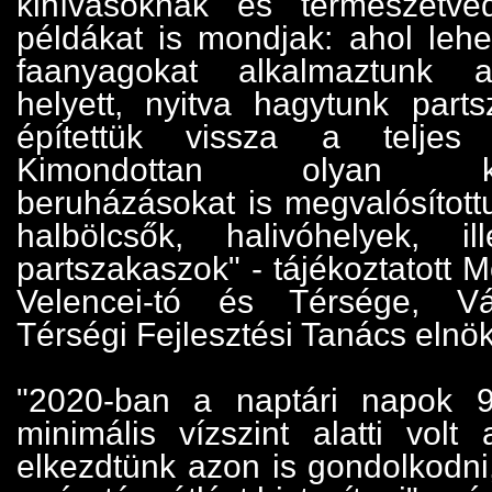
kihívásoknak és természetv
példákat is mondjak: ahol lehe
faanyagokat alkalmaztunk a
helyett, nyitva hagytunk par
építettük vissza a teljes 
Kimondottan olyan körn
beruházásokat is megvalósított
halbölcsők, halivóhelyek, il
partszakaszok" - tájékoztatott M
Velencei-tó és Térsége, Vál
Térségi Fejlesztési Tanács elnö
"2020-ban a naptári napok 
minimális vízszint alatti volt 
elkezdtünk azon is gondolkodni