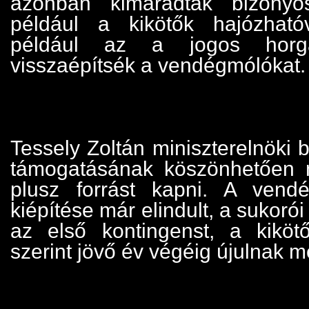
azonban kimaradtak bizonyo
például a kikötők hajózható
például az a jogos horgá
visszaépítsék a vendégmólókat.
Tessely Zoltán miniszterelnöki b
támogatásának köszönhetően m
plusz forrást kapni. A vend
kiépítése már elindult, a sukorói 
az első kontingenst, a kiköt
szerint jövő év végéig újulnak m