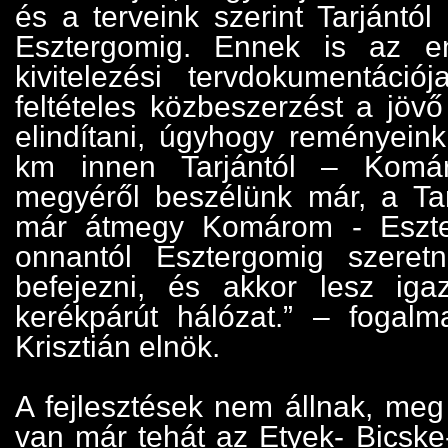
és a terveink szerint Tarjántó
Esztergomig. Ennek is az e
kivitelezési tervdokumentációj
feltételes közbeszerzést a jöv
elindítani, úgyhogy reményeink
km innen Tarjántól – Komá
megyéről beszélünk már, a Ta
már átmegy Komárom - Eszt
onnantól Esztergomig szeret
befejezni, és akkor lesz iga
kerékpárút hálózat.” – fogalm
Krisztián elnök.
A fejlesztések nem állnak, meg 
van már tehát az Etyek- Bicske