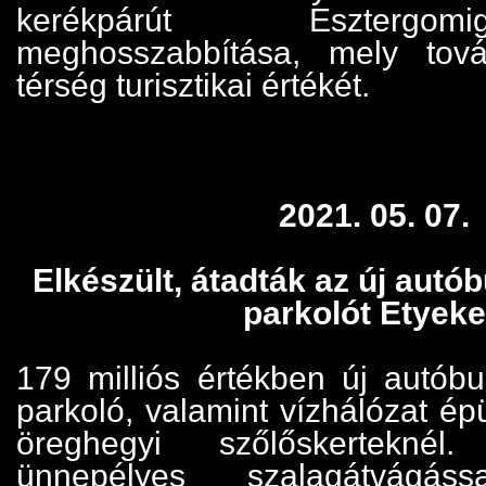
kerékpárút Esztergo
meghosszabbítása, mely tov
térség turisztikai értékét.
2021. 05. 07.
Elkészült, átadták az új autó
parkolót Etyek
179 milliós értékben új autóbu
parkoló, valamint vízhálózat épü
öreghegyi szőlőskerteknél.
ünnepélyes szalagátvágá