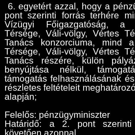
6. egyetért azzal, hogy a pénz
pont szerinti forrás terhére 
Vízügyi Főigazgatóság, a 
Térsége, Váli-völgy, Vértes Té
Tanács konzorciuma, mind a
Térsége, Váli-völgy, Vértes Té
Tanács részére, külön pály
benyújtása nélkül, támogat
támogatás felhasználásának é
részletes feltételeit meghatároz
alapján;
Felelős: pénzügyminiszter
Határidő: a 2. pont szerinti f
követően azonnal