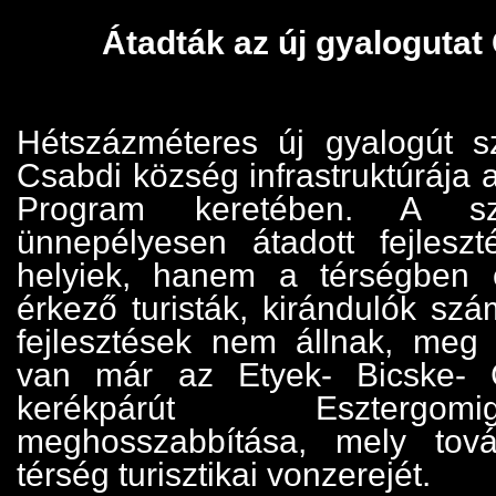
Átadták az új gyaloguta
Hétszázméteres új gyalogút s
Csabdi község infrastruktúrája
Program keretében. A sze
ünnepélyesen átadott fejles
helyiek, hanem a térségben 
érkező turisták, kirándulók szá
fejlesztések nem állnak, meg e
van már az Etyek- Bicske- 
kerékpárút Esztergo
meghosszabbítása, mely tov
térség turisztikai vonzerejét.