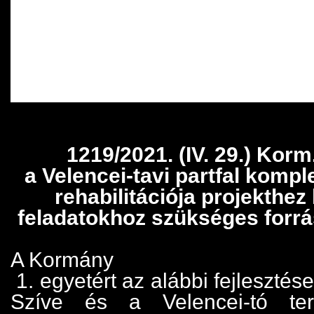
miniszterelnöki biztos – azaz 
közreműködése mellett, 2022.
történnek meg a fejlesztések.
Feol.hu;Fehérvár TV, FMC
1219/2021. (IV. 29.) Korm
a Velencei-tavi partfal kompl
rehabilitációja projekthe
feladatokhoz szükséges forrás
A Kormány
1. egyetért az alábbi fejleszté
Szíve és a Velencei-tó terül