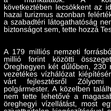
következtében lecsökkent az i
hazai turizmus azonban felértéke
a szabadtéri látogathatóság ne
biztonságot sem, tette hozzá Te
A 179 milliós nemzeti forrásb
millió forint közötti összeg
Öreghegyen két dűlőben, 230 
vezetékes vízhálózat kiépítésé
várt fejlesztésről Zólyom
polgármester. A közelben talál
nem tette lehetővé a magasa
öreghegyi vízellátást, most 