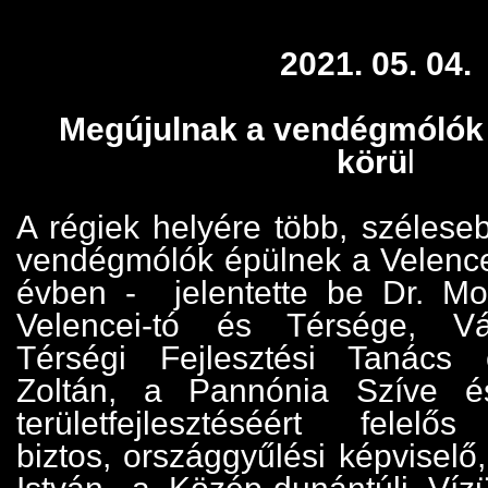
2021. 05. 04.
Megújulnak a vendégmólók 
körü
l
A régiek helyére több, szélese
vendégmólók épülnek a Velencei
évben - jelentette be Dr. Mol
Velencei-tó és Térsége, Vál
Térségi Fejlesztési Tanács 
Zoltán, a Pannónia Szíve é
területfejlesztéséért felelős
biztos, országgyűlési képviselő