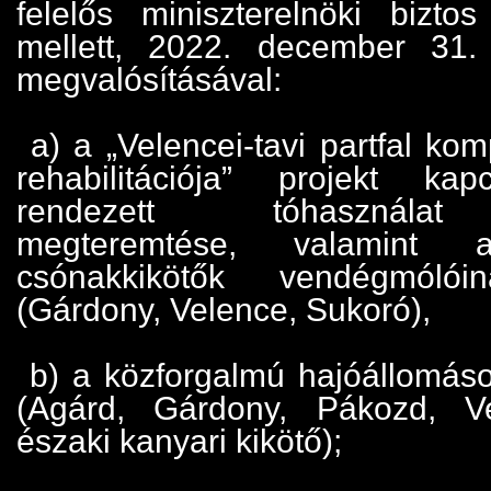
felelős miniszterelnöki bizt
mellett, 2022. december 31. 
megvalósításával:
a) a „Velencei-tavi partfal kom
rehabilitációja” projekt kap
rendezett tóhasználat 
megteremtése, valamint a
csónakkikötők vendégmólóin
(Gárdony, Velence, Sukoró),
b) a közforgalmú hajóállomáso
(Agárd, Gárdony, Pákozd, V
északi kanyari kikötő);