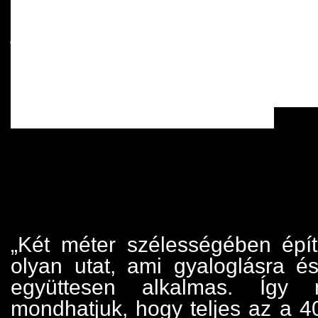
Huszárovics Anta
polgármestere,
Tessely Zoltán,
és a Velencei-tó területfejles
miniszterelnöki biztos, 
képviselő
és Sáry László Endre
Barro Építő Kft. képviselője.
„Két méter szélességében épí
olyan utat, ami gyaloglásra é
együttesen alkalmas. Így
mondhatjuk, hogy teljes az a 4