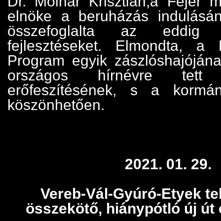
Dr. Molnár Krisztián,a Fejér 
elnöke a beruházás indulásán
összefoglalta az eddig t
fejlesztéseket. Elmondta, a
Program egyik zászlóshajóján
országos hírnévre tett
erőfeszítésének, s a kormán
köszönhetően.
2021. 01. 29.
Vereb-Vál-Gyúró-Etyek te
összekötő, hiánypótló új út