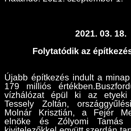
2021. 03. 18.
Folytatódik az építkezé
Újabb építkezés indult a mina
179 milliós értékben.Buszfor
vízhálózat épül ki az etyeki 
Tessely Zoltán, országgyűlés
Molnár Krisztián, a Fejér M
elnöke és Zólyomi Tamás 
kivitelezőkkel együtt szerdán tar