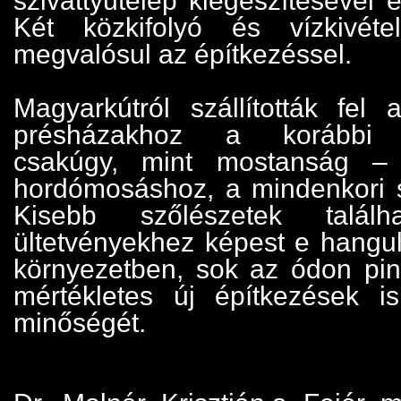
szivattyútelep kiegészítésével e
Két közkifolyó és vízkivéte
megvalósul az építkezéssel.
Magyarkútról szállították fel 
présházakhoz a korábbi 
csakúgy, mint mostanság – 
hordómosáshoz, a mindenkori 
Kisebb szőlészetek talá
ültetvényekhez képest e hangul
környezetben, sok az ódon pinc
mértékletes új építkezések i
minőségét.