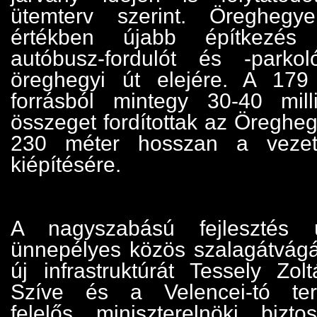
ütemterv szerint. Öreghegy
értékben újabb építkezés i
autóbusz-fordulót és -parkol
öreghegyi út elejére. A 179 
forrásból mintegy 30-40 milli
összeget fordítottak az Öreghe
230 méter hosszan a vezeté
kiépítésére.
A nagyszabású fejlesztés 
ünnepélyes közös szalagátvágá
új infrastruktúrát Tessely Zo
Szíve és a Velencei-tó terül
felelős miniszterelnöki bizto