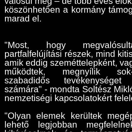
valósul meg – de több éves elő
köszönhetően a kormány támog
marad el.
"Most, hogy megvalós
partfalfelújítási részek, mind kiti
amik eddig szeméttelepként, va
működtek, megnyílik sok
szabadidős tevékenysége
számára" - mondta Soltész Mikl
nemzetiségi kapcsolatokért felel
"Olyan elemek kerültek megép
lehető legjobban megfeleln