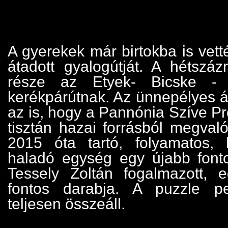
A gyerekek már birtokba is vett
átadott gyalogútját. A hétszá
része az Etyek- Bicske - 
kerékpárútnak. Az ünnepélyes á
az is, hogy a Pannónia Szíve P
tisztán hazai forrásból megvaló
2015 óta tartó, folyamatos, 
haladó egység egy újabb font
Tessely Zoltán fogalmazott, 
fontos darabja. A puzzle p
teljesen összeáll.