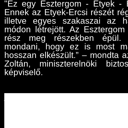
"Ez egy Esztergom - Etyek - E
Ennek az Etyek-Ercsi részét rég
illetve egyes szakaszai az h
módon létrejött. Az Esztergom 
rész meg részekben épül.
mondani, hogy ez is most m
hosszan elkészült.” – mondta a
Zoltán, miniszterelnöki bizto
képviselő.
Az átadón a nemzeti színű szal
Dr. Molnár Krisztián, Velence
Váli-völgy, Vértes Térségi Fe
elnöke, a Fejér Megyei Köz