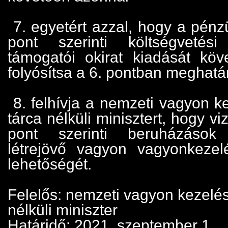
7. egyetért azzal, hogy a pénz
pont szerinti költségvetés
támogatói okirat kiadását köv
folyósítsa a 6. pontban meghatá
8. felhívja a nemzeti vagyon ke
tárca nélküli minisztert, hogy v
pont szerinti beruházások
létrejövő vagyon vagyonkeze
lehetőségét.
Felelős: nemzeti vagyon kezelésé
nélküli miniszter
Határidő: 2021. szeptember 1.