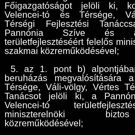
Főigazgatóságot jelöli ki, 
Velencei-tó és Térsége, Vál
Térségi Fejlesztési Tanácc
Pannónia Szíve és a 
területfejlesztéséért felelős mini
szakmai közreműködésével;
5. az 1. pont b) alpontjába
beruházás megvalósítására a
Térsége, Váli-völgy, Vértes Té
Tanácsot jelöli ki, a Pann
Velencei-tó területfejlesz
miniszterelnöki biz
közreműködésével;