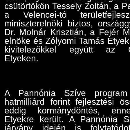
csütörtökön Tessely Zoltán, a 
a Velencei-tó területfejlesz
miniszterelnöki biztos, országg
Dr. Molnár Krisztián, a Fejér 
elnöke és Zólyomi Tamás Etyek
kivitelezőkkel együtt az Ö
Etyeken.
A Pannónia Szíve program
hatmilliárd forint fejlesztési ö
eddig kormánydöntés, enn
Etyekre került. A Pannónia 
járvány idején is folytatódo