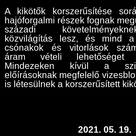
A kikötők korszerűsítése s
hajóforgalmi részek fognak meg
századi követelményekn
közvilágítás lesz, és mind 
csónakok és vitorlások szá
áram vételi lehetőséget 
Mindezeken kívül a szi
előírásoknak megfelelő vizesblo
is létesülnek a korszerűsített ki
2021. 05. 19.