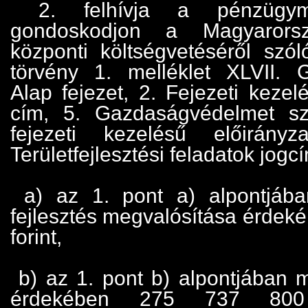
2. felhívja a pénzügymin
gondoskodjon a Magyarors
központi költségvetéséről szó
törvény 1. melléklet XLVII. 
Alap fejezet, 2. Fejezeti kezel
cím, 5. Gazdaságvédelmet sz
fejezeti kezelésű előirány
Területfejlesztési feladatok jogc
a) az 1. pont a) alpontjába
fejlesztés megvalósítása érdek
forint,
b) az 1. pont b) alpontjában m
érdekében 275 737 800 