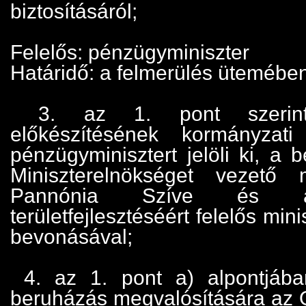
biztosításáról;
Felelős: pénzügyminiszter
Határidő: a felmerülés ütemébe
3. az 1. pont szerinti
előkészítésének kormányzati
pénzügyminisztert jelöli ki, a b
Miniszterelnökséget vezető
Pannónia Szíve és a 
területfejlesztéséért felelős mini
bevonásával;
4. az 1. pont a) alpontjába
beruházás megvalósítására az 