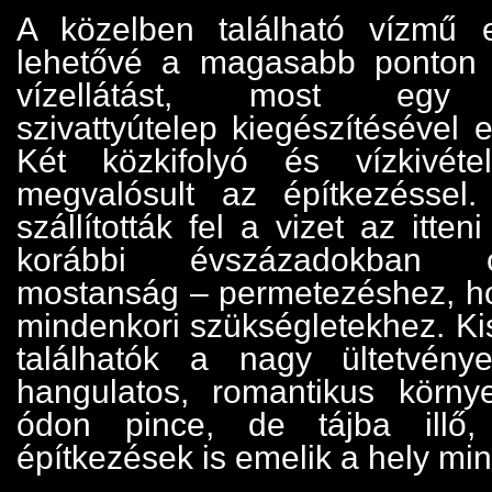
A közelben található vízmű 
lehetővé a magasabb ponton 
vízellátást, most egy 
szivattyútelep kiegészítésével e
Két közkifolyó és vízkivéte
megvalósult az építkezéssel.
szállították fel a vizet az itte
korábbi évszázadokban 
mostanság – permetezéshez, h
mindenkori szükségletekhez. Ki
találhatók a nagy ültetvén
hangulatos, romantikus körny
ódon pince, de tájba illő,
építkezések is emelik a hely mi