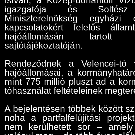
István, a Közép-dunántúli Víz
igazgatója és Soltés
Miniszterelnökség egyházi 
kapcsolatokért felelős álla
hajóállomásán tartot
sajtótájékoztatóján.
Rendeződnek a Velencei-tó 
hajóállomásai, a kormányhatáro
mint 775 millió pluszt ad a ko
tóhasználat feltételeinek megte
A bejelentésen többek között szó
noha a partfalfelújítási proje
nem kerülhetett sor – amely 