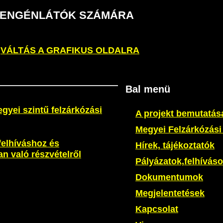
S GYENGÉNLÁTÓK SZÁMÁRA
VÁLTÁS A GRAFIKUS OLDALRA
Bal menü
egyei szintű felzárkózási
A projekt bemutatás
Megyei Felzárkózás
 felhíváshoz és
Hírek, tájékoztatók
n való részvételről
Pályázatok,felhívás
Dokumentumok
Megjelentetések
Kapcsolat