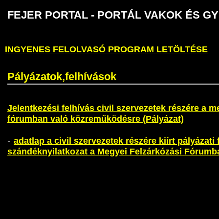
FEJER PORTAL - PORTÁL VAKOK É
INGYENES FELOLVASÓ PROGRAM LETÖLTÉSE
Pályázatok,felhívások
Jelentkezési felhívás civil szervezetek részére a m
fórumban való közreműködésre (Pályázat)
-
adatlap a civil szervezetek részére kiírt pályázati
szándéknyilatkozat a Megyei Felzárkózási Fórumba