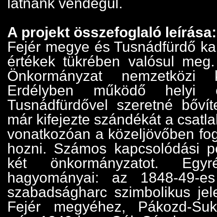
látnánk vendégül.
A projekt összefoglaló leírása:
Fejér megye és Tusnádfürdő ka
értékek tükrében valósul meg
Önkormányzat nemzetközi k
Erdélyben működő helyi ön
Tusnádfürdővel szeretné bővít
már kifejezte szándékát a csatl
vonatkozóan a közeljövőben fog 
hozni. Számos kapcsolódási p
két önkormányzatot. Egyré
hagyományai: az 1848-49-es
szabadságharc szimbolikus jel
Fejér megyéhez, Pákozd-Suk