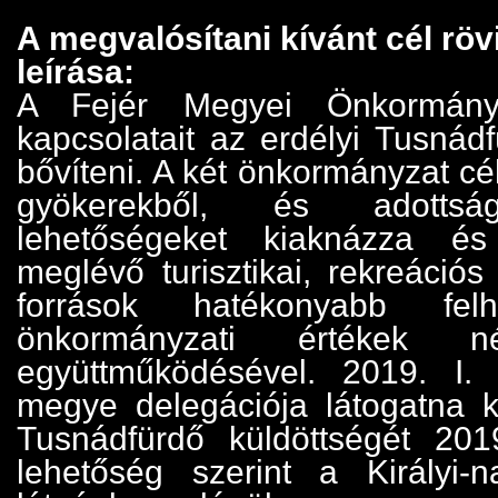
A megvalósítani kívánt cél rövi
leírása:
A Fejér Megyei Önkormány
kapcsolatait az erdélyi Tusnád
bővíteni. A két önkormányzat cé
gyökerekből, és adottsá
lehetőségeket kiaknázza é
meglévő turisztikai, rekreációs
források hatékonyabb fel
önkormányzati értékek néps
együttműködésével. 2019. I. 
megye delegációja látogatna k
Tusnádfürdő küldöttségét 2019
lehetőség szerint a Királyi-