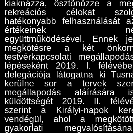
kiaknázza, ösztönözze a megl
rekreációs célokat szol
hatékonyabb felhasználását a
értékeinek népszerű
együttműködésével. Ennek j
megkötésre a két önkorm
testvérkapcsolati megállapod
lépéseként 2019. I. félévé
delegációja látogatna ki Tusn
kerülne sor a tervek szer
megállapodás aláírására i
küldöttségét 2019. II. félév
szerint a Királyi-napok ker
vendégül, ahol a megkötöt
gyakorlati megvalósításá