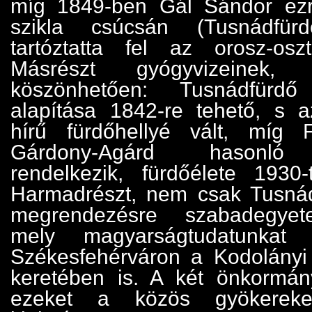
míg 1849-ben Gál Sándor ezr
szikla csúcsán (Tusnádfü
tartóztatta fel az orosz-osz
Másrészt gyógyvizeinek, g
köszönhetően: Tusnádfürdő 
alapítása 1842-re tehető, s 
hírű fürdőhellyé vált, míg
Gárdony-Agárd hasonló 
rendelkezik, fürdőélete 1930-
Harmadrészt, nem csak Tusnád
megrendezésre szabadegyet
mely magyarságtudatunkat 
Székesfehérváron a Kodolány
keretében is. A két önkormán
ezeket a közös gyökereket