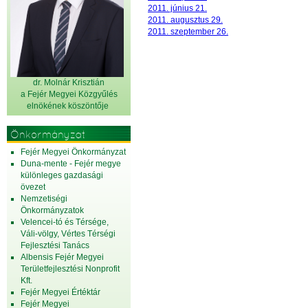
2011. június 21.
2011. augusztus 29.
2011. szeptember 26.
dr. Molnár Krisztián
a Fejér Megyei Közgyűlés
elnök
ének köszöntője
Önkormányzat
Fejér Megyei Önkormányzat
Duna-mente - Fejér megye
különleges gazdasági
övezet
Nemzetiségi
Önkormányzatok
Velencei-tó és Térsége,
Váli-völgy, Vértes Térségi
Fejlesztési Tanács
Albensis Fejér Megyei
Területfejlesztési Nonprofit
Kft.
Fejér Megyei Értéktár
Fejér Megyei