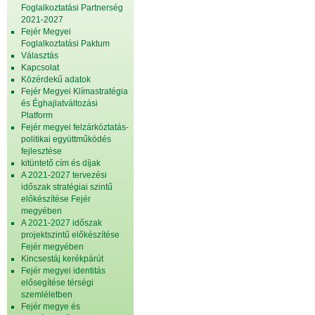
Foglalkoztatási Partnerség
2021-2027
Fejér Megyei
Foglalkoztatási Paktum
Választás
Kapcsolat
Közérdekű adatok
Fejér Megyei Klímastratégia
és Éghajlatváltozási
Platform
Fejér megyei felzárkóztatás-
politikai együttműködés
fejlesztése
kitüntető cím és díjak
A 2021-2027 tervezési
időszak stratégiai szintű
előkészítése Fejér
megyében
A 2021-2027 időszak
projektszintű előkészítése
Fejér megyében
Kincsestáj kerékpárút
Fejér megyei identitás
elősegítése térségi
szemléletben
Fejér megye és