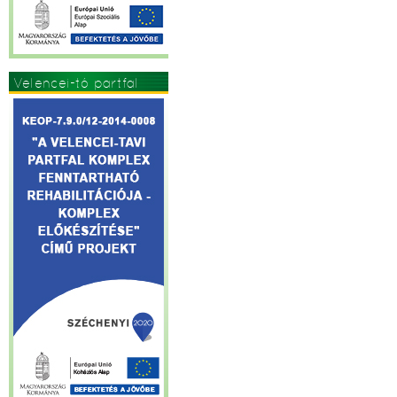
Velencei-tó partfal