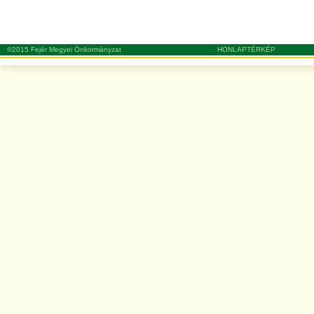
©2015 Fejér Megyei Önkormányzat
HONLAPTÉRKÉP