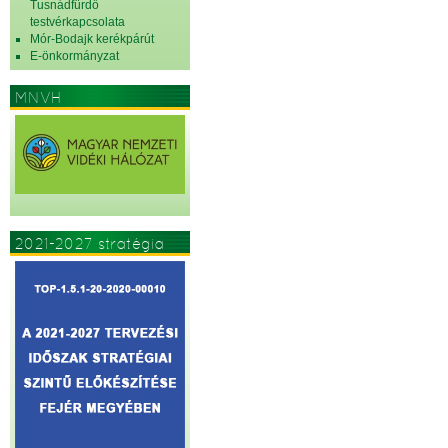
Tusnádfürdő
testvérkapcsolata
Mór-Bodajk kerékpárút
E-önkormányzat
MNVH
2021-2027 stratégia