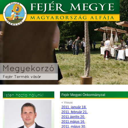
Isten hozta nálunk!
Fejér Megyei Önkormányzat
« Vissza
2011. január 18.
2011. február 21.
2011.április 20.
2011.május 16.
2011. május 30.