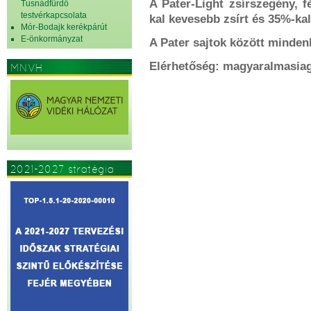
A Pater-Light zsírszegény, 
Tusnádfürdő
testvérkapcsolata
kal kevesebb zsírt és 35%-ka
Mór-Bodajk kerékpárút
E-önkormányzat
A Pater sajtok között mindenk
Elérhetőség: magyaralmasia
MNVH
2021-2027 stratégia