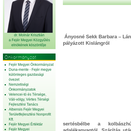
dr. Molnár Krisztián
Ányosné Sekk Barbara – Lán
a Fejér Megyei Közgyűlés
pályázott Kislángról
elnök
ének köszöntője
Önkormányzat
Fejér Megyei Önkormányzat
Duna-mente - Fejér megye
különleges gazdasági
övezet
Nemzetiségi
Önkormányzatok
Velencei-tó és Térsége,
Váli-völgy, Vértes Térségi
Fejlesztési Tanács
Albensis Fejér Megyei
Területfejlesztési Nonprofit
Kft.
sertésbélbe a kolbászhú
Fejér Megyei Értéktár
Fejér Megyei
adalékanyagtól. Szárítás utá