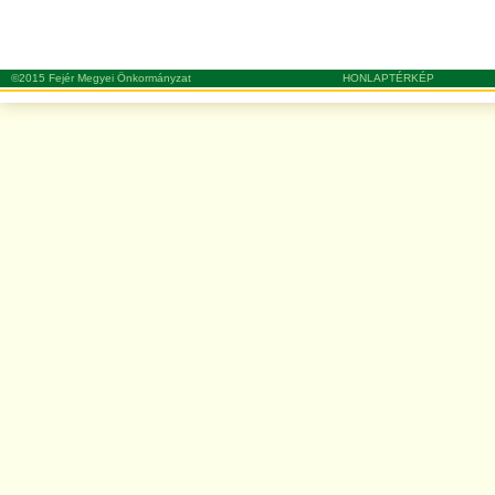
©2015 Fejér Megyei Önkormányzat
HONLAPTÉRKÉP