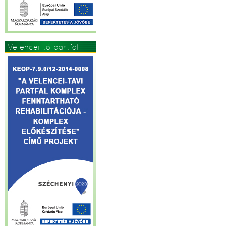
Velencei-tó partfal