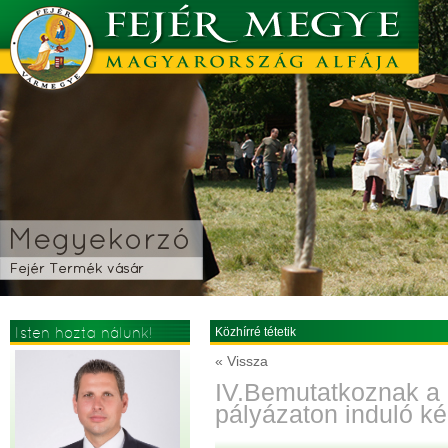
Isten hozta nálunk!
Közhírré tétetik
« Vissza
IV.Bemutatkoznak a 
pályázaton induló k