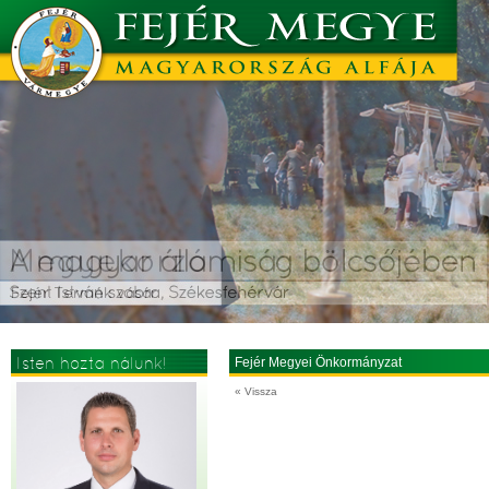
Isten hozta nálunk!
Fejér Megyei Önkormányzat
« Vissza