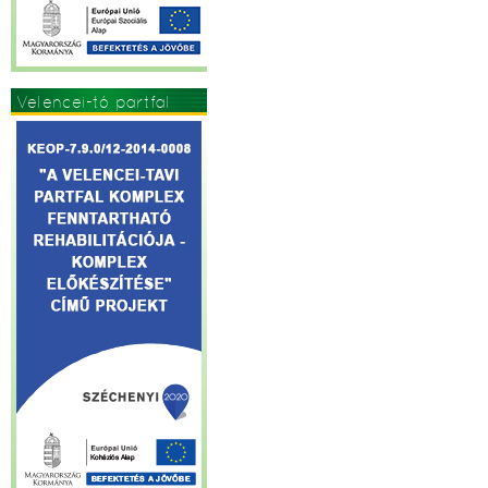
Velencei-tó partfal