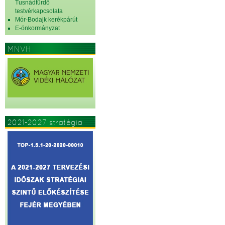
Tusnádfürdő
testvérkapcsolata
Mór-Bodajk kerékpárút
E-önkormányzat
MNVH
2021-2027 stratégia