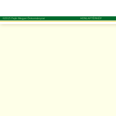
©2015 Fejér Megyei Önkormányzat
HONLAPTÉRKÉP