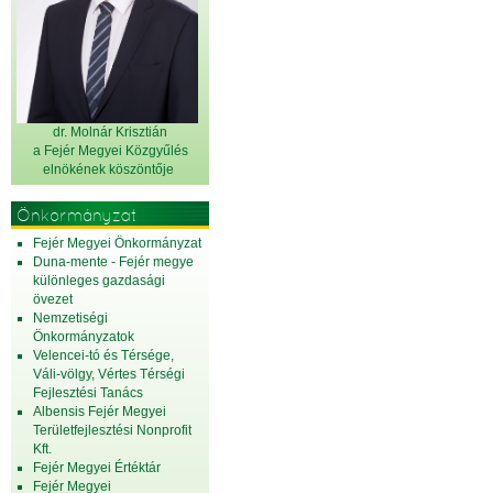
dr. Molnár Krisztián
a Fejér Megyei Közgyűlés
elnök
ének köszöntője
Önkormányzat
Fejér Megyei Önkormányzat
Duna-mente - Fejér megye
különleges gazdasági
övezet
Nemzetiségi
Önkormányzatok
Velencei-tó és Térsége,
Váli-völgy, Vértes Térségi
Fejlesztési Tanács
Albensis Fejér Megyei
Területfejlesztési Nonprofit
Kft.
Fejér Megyei Értéktár
Fejér Megyei