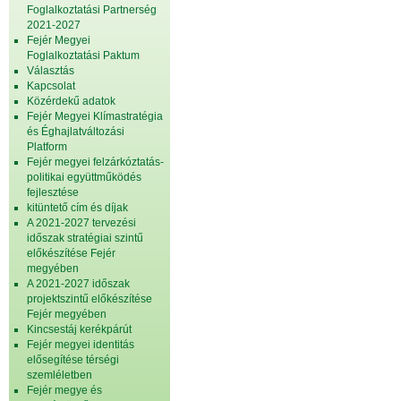
Foglalkoztatási Partnerség
2021-2027
Fejér Megyei
Foglalkoztatási Paktum
Választás
Kapcsolat
Közérdekű adatok
Fejér Megyei Klímastratégia
és Éghajlatváltozási
Platform
Fejér megyei felzárkóztatás-
politikai együttműködés
fejlesztése
kitüntető cím és díjak
A 2021-2027 tervezési
időszak stratégiai szintű
előkészítése Fejér
megyében
A 2021-2027 időszak
projektszintű előkészítése
Fejér megyében
Kincsestáj kerékpárút
Fejér megyei identitás
elősegítése térségi
szemléletben
Fejér megye és