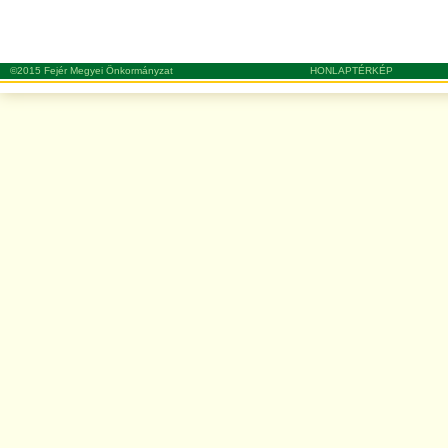
©2015 Fejér Megyei Önkormányzat
HONLAPTÉRKÉP