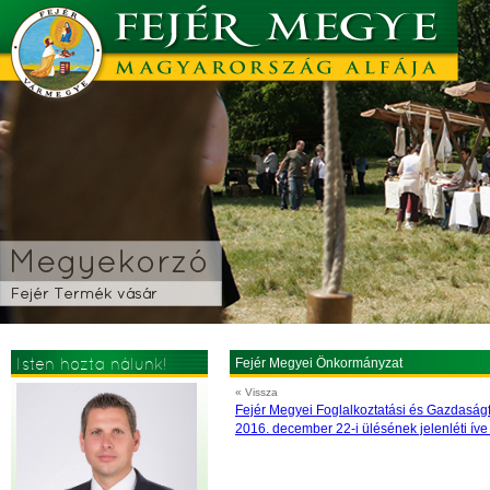
Isten hozta nálunk!
Fejér Megyei Önkormányzat
« Vissza
Fejér Megyei Foglalkoztatási és Gazdaságf
2016. december 22-i ülésének jelenléti ív