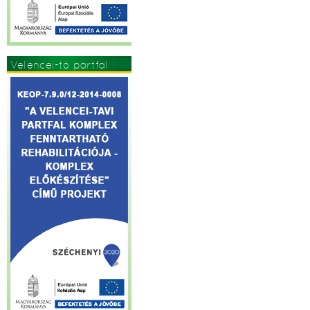
Velencei-tó partfal