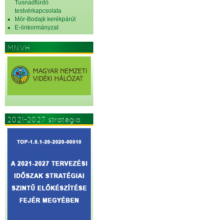
Tusnádfürdő
testvérkapcsolata
Mór-Bodajk kerékpárút
E-önkormányzat
MNVH
2021-2027 stratégia