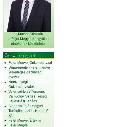
dr. Molnár Krisztián
a Fejér Megyei Közgyűlés
elnök
ének köszöntője
Önkormányzat
Fejér Megyei Önkormányzat
Duna-mente - Fejér megye
különleges gazdasági
övezet
Nemzetiségi
Önkormányzatok
Velencei-tó és Térsége,
Váli-völgy, Vértes Térségi
Fejlesztési Tanács
Albensis Fejér Megyei
Területfejlesztési Nonprofit
Kft.
Fejér Megyei Értéktár
Fejér Megyei