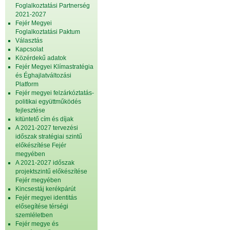
Foglalkoztatási Partnerség
2021-2027
Fejér Megyei
Foglalkoztatási Paktum
Választás
Kapcsolat
Közérdekű adatok
Fejér Megyei Klímastratégia
és Éghajlatváltozási
Platform
Fejér megyei felzárkóztatás-
politikai együttműködés
fejlesztése
kitüntető cím és díjak
A 2021-2027 tervezési
időszak stratégiai szintű
előkészítése Fejér
megyében
A 2021-2027 időszak
projektszintű előkészítése
Fejér megyében
Kincsestáj kerékpárút
Fejér megyei identitás
elősegítése térségi
szemléletben
Fejér megye és