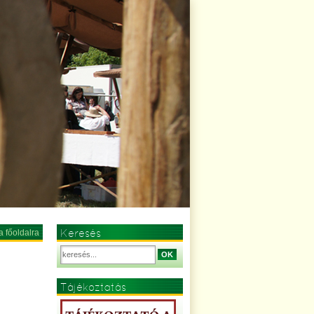
Keresés
a főoldalra
OK
Tájékoztatás