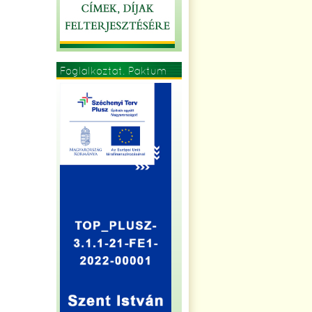
Foglalkoztat. Paktum