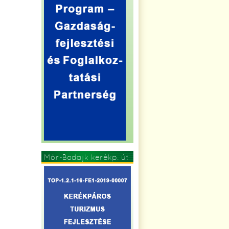
Mór-Bodajk kerékp. út