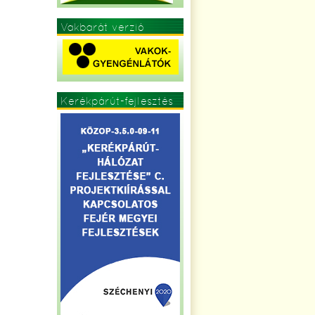
Vakbarát verzió
Kerékpárút-fejlesztés