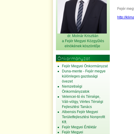
Fejér meg
http://kli
dr. Molnár Krisztián
a Fejér Megyei Közgyűlés
elnök
ének köszöntője
Önkormányzat
Fejér Megyei Önkormányzat
Duna-mente - Fejér megye
különleges gazdasági
övezet
Nemzetiségi
Önkormányzatok
Velencei-tó és Térsége,
Váli-völgy, Vértes Térségi
Fejlesztési Tanács
Albensis Fejér Megyei
Területfejlesztési Nonprofit
Kft.
Fejér Megyei Értéktár
Fejér Megyei