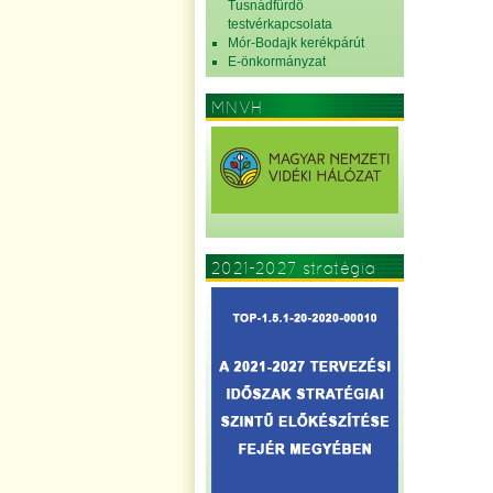
Tusnádfürdő
testvérkapcsolata
Mór-Bodajk kerékpárút
E-önkormányzat
MNVH
2021-2027 stratégia