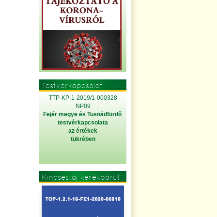
Testvérkapcsolat
TTP-KP-1-2019/1-000328
NP09
Fejér megye és Tusnádfürdő
testvérkapcsolata
az értékek
tükrében
Kincsestáj kerékpárút