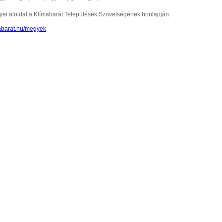
yei aloldal a Klímabarát Települések Szövetségének honlapján:
mabarat.hu/megyek