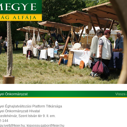
yei Önkormányzat
Vissza 
ei Éghajlatváltozási Platform Titkársága
yei Önkormányzati Hivatal
sfehérvár, Szent István tér 9. II. em.
12-144
gy.ivett@fejer.hu; kigyossy.gabor@fejer.hu