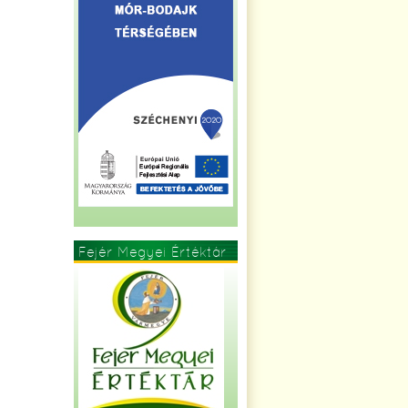
Fejér Megyei Értéktár