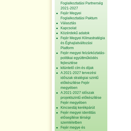
Foglalkoztatási Partnerség
2021-2027
Fejér Megyei
Foglalkoztatási Paktum
Választás
Kapcsolat
Közérdekű adatok
Fejér Megyei Klímastratégia
és Éghajlatváltozási
Platform
Fejér megyei felzárkóztatás-
politikai együttműködés
fejlesztése
kitüntető cím és díjak
A 2021-2027 tervezési
időszak stratégiai szintű
előkészítése Fejér
megyében
A 2021-2027 időszak
projektszintű előkészítése
Fejér megyében
Kincsestáj kerékpárút
Fejér megyei identitás
elősegítése térségi
szemléletben
Fejér megye és