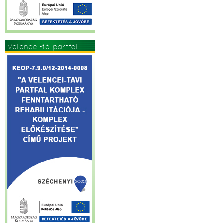
Velencei-tó partfal