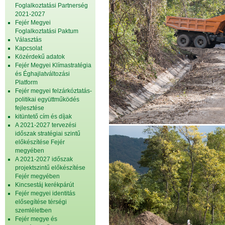
Foglalkoztatási Partnerség
2021-2027
Fejér Megyei
Foglalkoztatási Paktum
Választás
Kapcsolat
Közérdekű adatok
Fejér Megyei Klímastratégia
és Éghajlatváltozási
Platform
Fejér megyei felzárkóztatás-
politikai együttműködés
fejlesztése
kitüntető cím és díjak
A 2021-2027 tervezési
időszak stratégiai szintű
előkészítése Fejér
megyében
A 2021-2027 időszak
projektszintű előkészítése
Fejér megyében
Kincsestáj kerékpárút
Fejér megyei identitás
elősegítése térségi
szemléletben
Fejér megye és