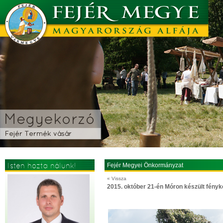
Isten hozta nálunk!
Fejér Megyei Önkormányzat
« Vissza
2015. október 21-én Móron készült fény