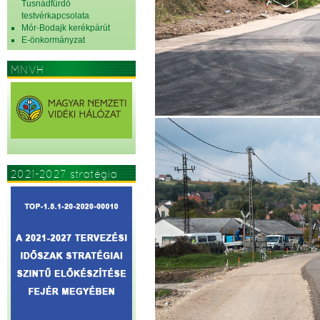
Tusnádfürdő
testvérkapcsolata
Mór-Bodajk kerékpárút
E-önkormányzat
MNVH
2021-2027 stratégia