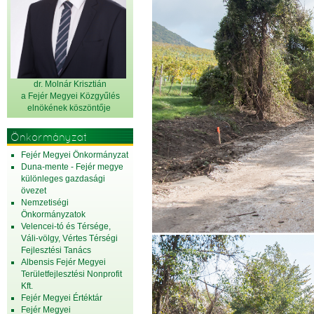
dr. Molnár Krisztián
a Fejér Megyei Közgyűlés
elnök
ének köszöntője
Önkormányzat
Fejér Megyei Önkormányzat
Duna-mente - Fejér megye
különleges gazdasági
övezet
Nemzetiségi
Önkormányzatok
Velencei-tó és Térsége,
Váli-völgy, Vértes Térségi
Fejlesztési Tanács
Albensis Fejér Megyei
Területfejlesztési Nonprofit
Kft.
Fejér Megyei Értéktár
Fejér Megyei