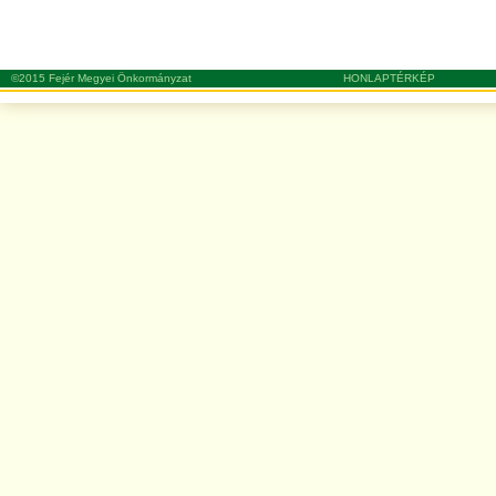
©2015 Fejér Megyei Önkormányzat
HONLAPTÉRKÉP