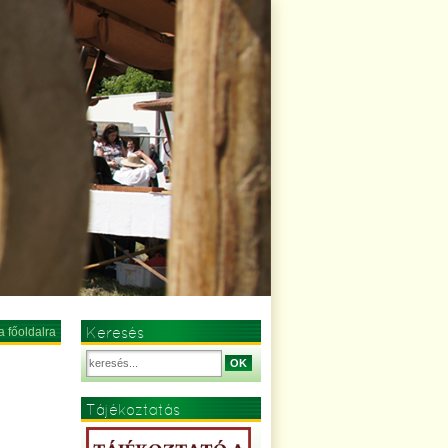
Keresés
a főoldalra
OK
Tájékoztatás