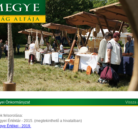
yei Önkormányzat
Vissza 
k felsorolása:
gyei Értéktár - 2015. (megtekinthető a hivatalban)
gye Értékei - 2019.