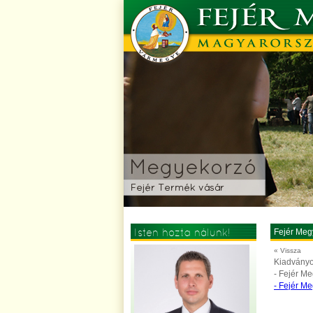
Isten hozta nálunk!
Fejér Meg
« Vissza
Kiadványo
- Fejér Me
- Fejér Me