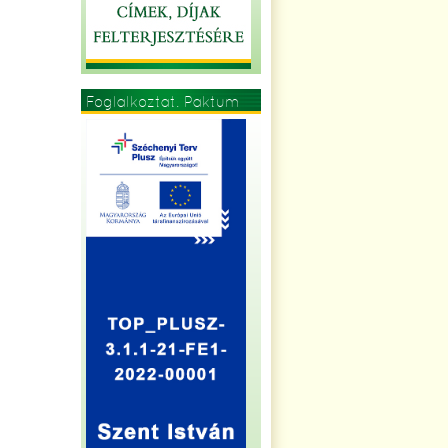
Foglalkoztat. Paktum