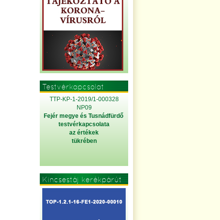
Testvérkapcsolat
TTP-KP-1-2019/1-000328
NP09
Fejér megye és Tusnádfürdő
testvérkapcsolata
az értékek
tükrében
Kincsestáj kerékpárút