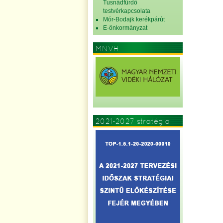
Tusnádfürdő
testvérkapcsolata
Mór-Bodajk kerékpárút
E-önkormányzat
MNVH
2021-2027 stratégia