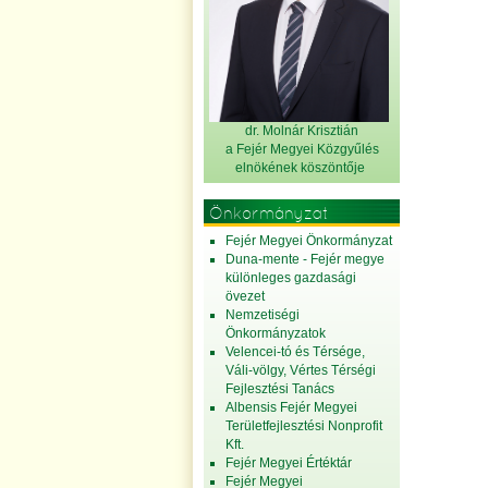
dr. Molnár Krisztián
a Fejér Megyei Közgyűlés
elnök
ének köszöntője
Önkormányzat
Fejér Megyei Önkormányzat
Duna-mente - Fejér megye
különleges gazdasági
övezet
Nemzetiségi
Önkormányzatok
Velencei-tó és Térsége,
Váli-völgy, Vértes Térségi
Fejlesztési Tanács
Albensis Fejér Megyei
Területfejlesztési Nonprofit
Kft.
Fejér Megyei Értéktár
Fejér Megyei