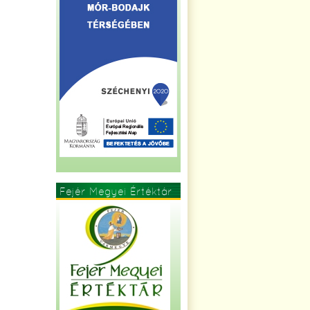
Fejér Megyei Értéktár