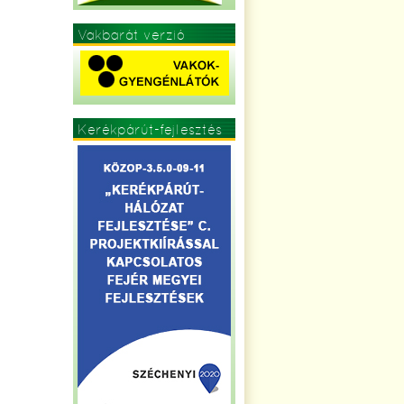
Vakbarát verzió
Kerékpárút-fejlesztés