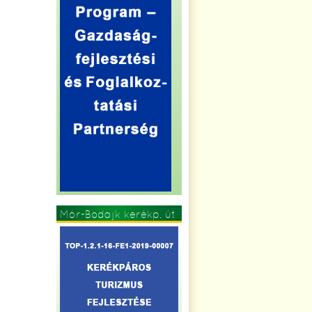
Mór-Bodajk kerékp. út