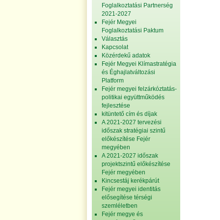
Foglalkoztatási Partnerség
2021-2027
Fejér Megyei
Foglalkoztatási Paktum
Választás
Kapcsolat
Közérdekű adatok
Fejér Megyei Klímastratégia
és Éghajlatváltozási
Platform
Fejér megyei felzárkóztatás-
politikai együttműködés
fejlesztése
kitüntető cím és díjak
A 2021-2027 tervezési
időszak stratégiai szintű
előkészítése Fejér
megyében
A 2021-2027 időszak
projektszintű előkészítése
Fejér megyében
Kincsestáj kerékpárút
Fejér megyei identitás
elősegítése térségi
szemléletben
Fejér megye és