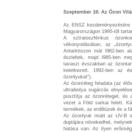
Szeptember 16: Az Ózon Vilá
Az ENSZ kezdeményezésére jö
Magyarországon 1995-től tart
A sztratoszférikus ózonk
vékonyodásában, az „ózonly
Antarktiszon már l982-ben al
észleltek, majd l985-ben meg
tavaszi évszakban az ózontar
keletkezett. 1992-ben az és
ózonlyukat”).
Az ózonréteg feladata (az élő
ultraibolya sugárzás elnyelése
pusztítja az ózonréteget, és 
vezet a Föld sarkai felett. K
termékek, az erdőtüzek és a f
Az ózonlyuk miatt az UV-B s
duplájára növekedhet, melyne
hatása van. Az ilyen erőssé