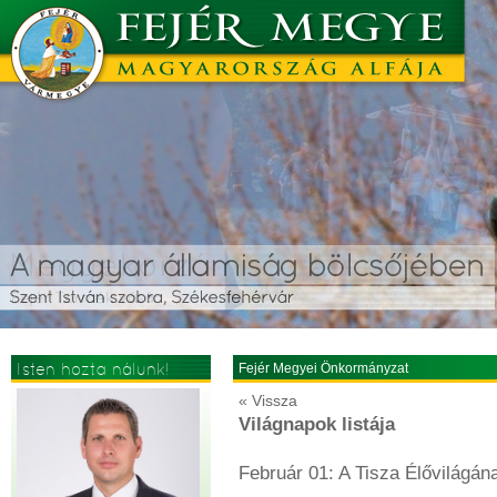
Isten hozta nálunk!
Fejér Megyei Önkormányzat
« Vissza
Világnapok listája
Február 01: A Tisza Élővilágá