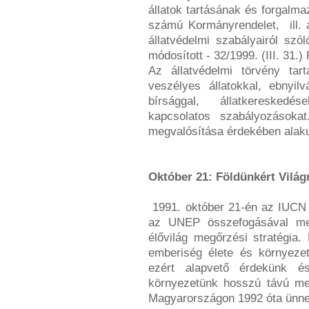
állatok tartásának és forgalmaz
számú Kormányrendelet, ill. 
állatvédelmi szabályairól szó
módosított - 32/1999. (III. 31.)
Az állatvédelmi törvény tart
veszélyes állatokkal, ebnyilvá
bírsággal, állatkereskedése
kapcsolatos szabályozásokat
megvalósítása érdekében alaku
Október 21: Földünkért Vilá
1991. október 21-én az IUCN
az UNEP összefogásával meg
élővilág megőrzési stratégia.
emberiség élete és környeze
ezért alapvető érdekünk é
környezetünk hosszú távú me
Magyarországon 1992 óta ünne