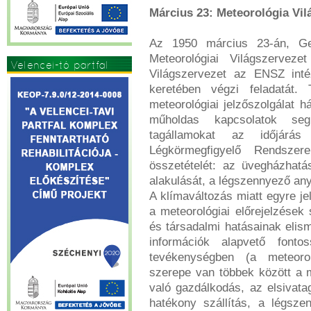
Március 23: Meteorológia Vil
Az 1950 március 23-án, Ge
Meteorológiai Világszervez
Velencei-tó partfal
Világszervezet az ENSZ int
keretében végzi feladatát. 
meteorológiai jelzőszolgálat h
műholdas kapcsolatok segí
tagállamokat az időjárás
Légkörmegfigyelő Rendszer
összetételét: az üvegházhatá
alakulását, a légszennyező anya
A klímaváltozás miatt egyre je
a meteorológiai előrejelzések
és társadalmi hatásainak elis
információk alapvető fonto
tevékenységben (a meteorol
szerepe van többek között a 
való gazdálkodás, az elsivata
hatékony szállítás, a légsze