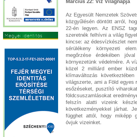
Március 22: Víz Világnapja
Az Egyesült Nemzetek Szövets
közgyűlésén döntött arról, ho
22-én legyen. Az ENSZ tagor
szeretnék felhívni a világ fig
Megyei identitás
kincse: az édesvízkészlet nem
erősítése
sérülékeny környezeti elem
megőrzése érdekében jóval
környezetünk védelmére. A víz
közel 2 milliárd ember küzd
klímaváltozás következtében
világszerte, ami a Föld egyes
esőzéseket, pusztító viharokat
földcsuszamlásokat eredménye
felszín alatti vizeink készl
következményekkel járhat. J
függhet attól, hogy miképp 
óvjuk vizeinket.