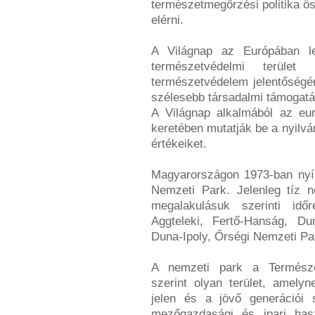
természetmegőrzési politika ö
elérni.
A Világnap az Európában l
természetvédelmi terület
természetvédelem jelentőségér
szélesebb társadalmi támogatá
A Világnap alkalmából az eu
keretében mutatják be a nyilv
értékeiket.
Magyarországon 1973-ban nyíl
Nemzeti Park. Jelenleg tíz n
megalakulásuk szerinti időr
Aggteleki, Fertő-Hanság, Dun
Duna-Ipoly, Őrségi Nemzeti Pa
A nemzeti park a Természe
szerint olyan terület, amel
jelen és a jövő generációi
mezőgazdasági és ipari hasz