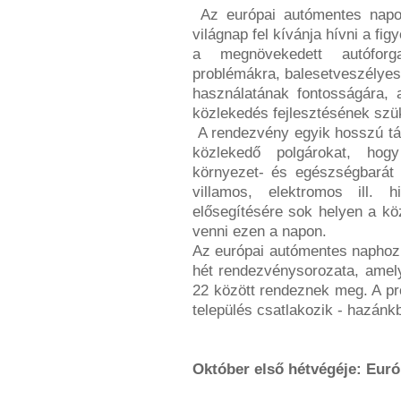
Az európai autómentes napot
világnap fel kívánja hívni a fig
a megnövekedett autóforga
problémákra, balesetveszélyes
használatának fontosságára,
közlekedés fejlesztésének sz
A rendezvény egyik hosszú táv
közlekedő polgárokat, hogy
környezet- és egészségbarát 
villamos, elektromos ill. 
elősegítésére sok helyen a kö
venni ezen a napon.
Az európai autómentes naphoz 
hét rendezvénysorozata, amel
22 között rendeznek meg. A p
település csatlakozik - hazánk
Október első hétvégéje: Eur