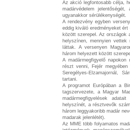
Az akció legfontosabb célja, 
madárvédelem jelentőségét, 
ugyanakkor sérülékenységét.
A rendezvény egyben verseny
eddig kiváló eredményeket ért 
között szerepel. Az országok
helyszínen, mennyien vettek
láttak. A versenyen Magyaro
három helyezett között szerepe
A madármegfigyelő napokon 
részt venni, Fejér megyében i
Seregélyes-Elzamajornál, Sá
tartani.
A programot Európában a Bird
tagszervezete, a Magyar Mad
madármegfigyelések adatait 
helyszínét, a résztvevők szám
három leggyakoribb madár nevé
madarak jelenlétét).
Az MME több folyamatos madár