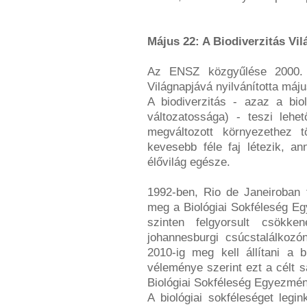
Május 22: A Biodiverzitás Vil
Az ENSZ közgyűlése 2000. 
Világnapjává nyilvánította máju
A biodiverzitás - azaz a biol
változatossága) - teszi lehe
megváltozott környezethez t
kevesebb féle faj létezik, an
élővilág egésze.
1992-ben, Rio de Janeiroban t
meg a Biológiai Sokféleség Eg
szinten felgyorsult csökke
johannesburgi csúcstalálkoz
2010-ig meg kell állítani a 
véleménye szerint ezt a célt s
Biológiai Sokféleség Egyezmény
A biológiai sokféleséget leg