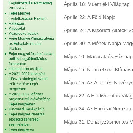
Foglalkoztatási Partnerség
Április 18: Műemléki Világnap
2021-2027
Fejér Megyei
Április 22: A Föld Napja
Foglalkoztatási Paktum
Választás
Kapcsolat
Április 24: A Kísérleti Állatok
Közérdekű adatok
Fejér Megyei Klímastratégia
Április 30: A Méhek Napja Ma
és Éghajlatváltozási
Platform
Fejér megyei felzárkóztatás-
Május 10: Madarak és Fák nap
politikai együttműködés
fejlesztése
kitüntető cím és díjak
Május 15: Nemzetközi Klímavá
A 2021-2027 tervezési
időszak stratégiai szintű
Május 15: Az Állat- és Növény
előkészítése Fejér
megyében
A 2021-2027 időszak
Május 22: A Biodiverzitás Vilá
projektszintű előkészítése
Fejér megyében
Május 24: Az Európai Nemzeti
Kincsestáj kerékpárút
Fejér megyei identitás
elősegítése térségi
Május 31: Dohányzásmentes V
szemléletben
Fejér megye és