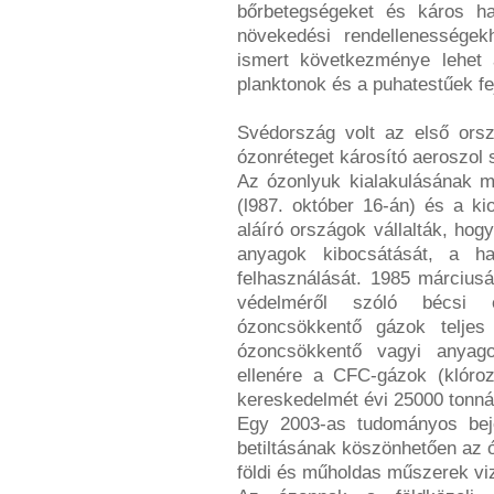
bőrbetegségeket és káros h
növekedési rendellenesség
ismert következménye lehet 
planktonok és a puhatestűek f
Svédország volt az első orszá
ózonréteget károsító aeroszol 
Az ózonlyuk kialakulásának m
(l987. október 16-án) és a k
aláíró országok vállalták, ho
anyagok kibocsátását, a ha
felhasználását. 1985 március
védelméről szóló bécsi 
ózoncsökkentő gázok teljes
ózoncsökkentő vagyi anyag
ellenére a CFC-gázok (klórozo
kereskedelmét évi 25000 tonná
Egy 2003-as tudományos bej
betiltásának köszönhetően az ó
földi és műholdas műszerek viz