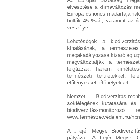
Az Európai Bizottság megáll
elvesztése a klímaváltozás me
Európa őshonos madárfajainak 
hüllők 45 %-át, valamint az é
veszélye.
Lehetőségek a biodiverzit
kihalásának, a természetes
megakadályozása kizárólag úg
megváltoztatják a természet
leigázzák, hanem kíméletes
természeti területekkel, fe
élőlényekkel, élőhelyekkel.
Nemzeti Biodiverzitás-mo
sokfélegének kutatására és 
biodiverzitás-monitorozó
www.természetvédelem.hu/nbmr 
A „Fejér Megye Biodiverzitá
pályázat: A Fejér Megyei Ö