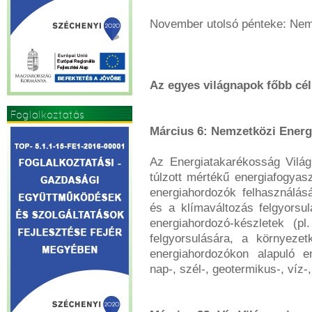
November utolsó pénteke: Nemz
Az egyes világnapok főbb cél
Foglalkoztatás
Március 6: Nemzetközi Energ
Az Energiatakarékosság Világn
túlzott mértékű energiafogyasz
energiahordozók felhasználásá
és a klímaváltozás felgyorsu
energiahordozó-készletek (pl
felgyorsulására, a környeze
energiahordozókon alapuló en
nap-, szél-, geotermikus-, víz-