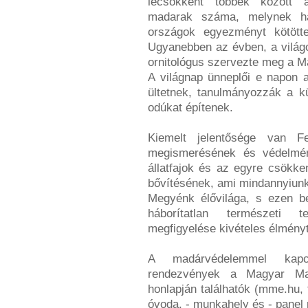
lecsökkent többek között
madarak száma, melynek ha
országok egyezményt kötött
Ugyanebben az évben, a világ
ornitológus szervezte meg a M
A világnap ünneplői e napon a
ültetnek, tanulmányozzák a k
odúkat építenek.
Kiemelt jelentősége van Fe
megismerésének és védelmén
állatfajok és az egyre csökke
bővítésének, ami mindannyiunk
Megyénk élővilága, s ezen be
háborítatlan természeti t
megfigyelése kivételes élmény
A madárvédelemmel kapcs
rendezvények a Magyar Mad
honlapján találhatók (mme.hu, 
óvoda, - munkahely és - panel 