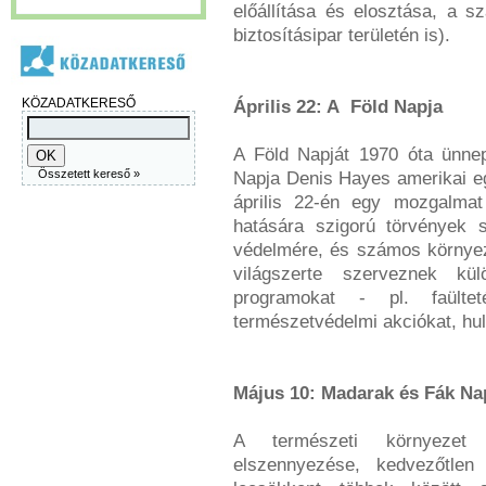
előállítása és elosztása, a 
biztosításipar területén is).
KÖZADATKERESŐ
Április 22: A Föld Napja
A Föld Napját 1970 óta ünnep
Összetett kereső »
Napja Denis Hayes amerikai eg
április 22-én egy mozgalmat
hatására szigorú törvények 
védelmére, és számos környez
világszerte szerveznek kül
programokat - pl. faülteté
természetvédelmi akciókat, hul
Május 10: Madarak és Fák Na
A természeti környezet e
elszennyezése, kedvezőtlen 