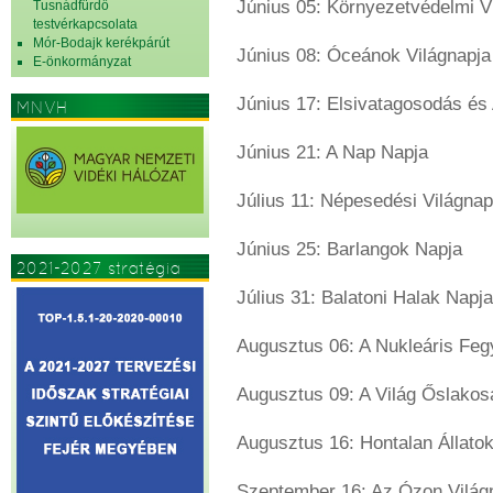
Június 05: Környezetvédelmi V
Tusnádfürdő
testvérkapcsolata
Mór-Bodajk kerékpárút
Június 08: Óceánok Világnapja
E-önkormányzat
Június 17: Elsivatagosodás és
MNVH
Június 21: A Nap Napja
Július 11: Népesedési Világnap
Június 25: Barlangok Napja
2021-2027 stratégia
Július 31: Balatoni Halak Napja
Augusztus 06: A Nukleáris Fegy
Augusztus 09: A Világ Őslako
Augusztus 16: Hontalan Állatok
Szeptember 16: Az Ózon Világ