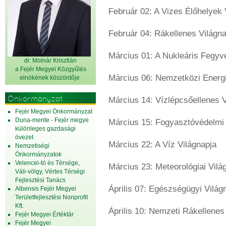
Február 02: A Vizes Élőhelyek 
Február 04: Rákellenes Világn
Március 01: A Nukleáris Fegyv
dr. Molnár Krisztián
a Fejér Megyei Közgyűlés
Március 06: Nemzetközi Energ
elnök
ének köszöntője
Önkormányzat
Március 14: Vízlépcsőellenes 
Fejér Megyei Önkormányzat
Duna-mente - Fejér megye
Március 15: Fogyasztóvédelmi
különleges gazdasági
övezet
Március 22: A Víz Világnapja
Nemzetiségi
Önkormányzatok
Velencei-tó és Térsége,
Március 23: Meteorológiai Vilá
Váli-völgy, Vértes Térségi
Fejlesztési Tanács
Április 07: Egészségügyi Világ
Albensis Fejér Megyei
Területfejlesztési Nonprofit
Kft.
Április 10: Nemzeti Rákellene
Fejér Megyei Értéktár
Fejér Megyei