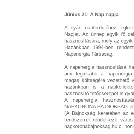
Június 21: A Nap napja
A nyári napfordulóhoz legkö
Napját. Az ünnep egyik fő cél
hasznosítására, mely az egyik 
Hazánkban 1994-ben rendez
Napenergia Társaság.
A napenergia hasznosítása ha
ami leginkább a napenergia
magas költségére vezethető v
hazánkban is a napkollekto
hasznosító tetőcserepet is gyá
A napenergia hasznosításán
NAPKORONA BAJNOKSÁG progra
(A Bajnokság keretében az el
rendszerrel rendelkező város
napkoronabajnoksag.hu c. honl