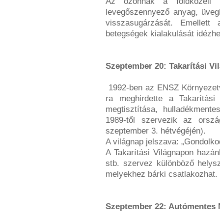
Az ózonnak a földközeli 
levegőszennyező anyag, üvegh
visszasugárzását. Emellett 
betegségek kialakulását idézhet
Szeptember 20: Takarítási Vi
1992-ben az ENSZ Környezetv
ra meghirdette a Takarítási
megtisztítása, hulladékmentes
1989-től szervezik az orszá
szeptember 3. hétvégéjén).
A világnap jelszava: „Gondolko
A Takarítási Világnapon hazán
stb. szervez különböző helysz
melyekhez bárki csatlakozhat.
Szeptember 22: Autómentes