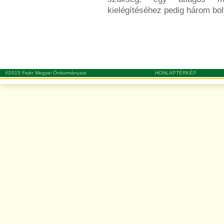
kielégítéséhez pedig három bo
©2015 Fejér Megyei Önkormányzat
HONLAPTÉRKÉP