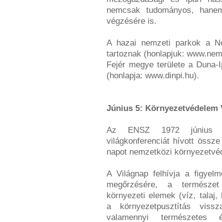
nemcsak tudományos, hanem
végzésére is.
A hazai nemzeti parkok a Ne
tartoznak (honlapjuk: www.nem
Fejér megye területe a Duna-I
(honlapja: www.dinpi.hu).
Június 5: Környezetvédelem 
Az ENSZ 1972 június 5-
világkonferenciát hívott össz
napot nemzetközi környezetvéde
A Világnap felhívja a figyel
megőrzésére, a természet
környezeti elemek (víz, talaj
a környezetpusztítás vissz
valamennyi természetes é