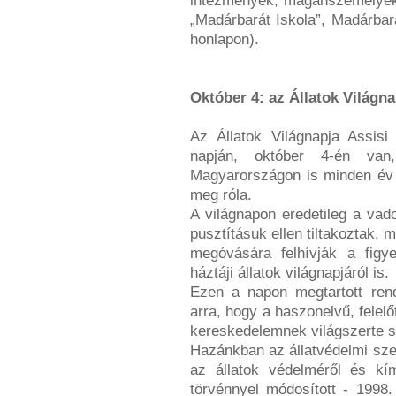
intézmények, magánszemélyek r
„Madárbarát Iskola”, Madárba
honlapon).
Október 4: az Állatok Világna
Az Állatok Világnapja Assisi
napján, október 4-én van
Magyarországon is minden év
meg róla.
A világnapon eredetileg a vad
pusztításuk ellen tiltakoztak,
megóvására felhívják a fig
háztáji állatok világnapjáról is.
Ezen a napon megtartott rend
arra, hogy a haszonelvű, felelőt
kereskedelemnek világszerte so
Hazánkban az állatvédelmi sze
az állatok védelméről és kím
törvénnyel módosított - 1998. 