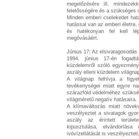
megelőzésére ill. mindezek
felelősségére és a szükséges 
Minden emberi cselekedet hatá
hatással van az emberi életre, 
és hatékonyan fel kell lé
megóvásáért.
Június 17: Az elsivatagosodás 
1994. június 17-én fogadt
küzdelemről szóló egyezmény
aszály elleni küzdelem világnap
A világnap felhívja a figy
tevékenységei miatt egyre na
szárazföld védelméhez szüksé
világméretű negatív hatásaira.
A klímaváltozás miatt növek
veszélyeztet a sivatagok gyor
aszály az érintett terüle
kipusztulása, elvándorlása
ivóvízellátását is veszélyezteti