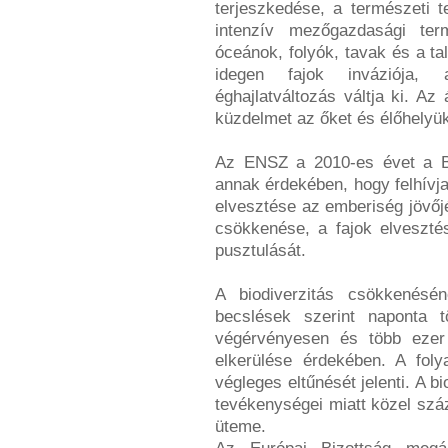
terjeszkedése, a természeti t
intenzív mezőgazdasági term
óceánok, folyók, tavak és a ta
idegen fajok inváziója, 
éghajlatváltozás váltja ki. Az
küzdelmet az őket és élőhelyük
Az ENSZ a 2010-es évet a Bi
annak érdekében, hogy felhívja 
elvesztése az emberiség jövőjét
csökkenése, a fajok elveszt
pusztulását.
A biodiverzitás csökkenésén
becslések szerint naponta t
végérvényesen és több ezer 
elkerülése érdekében. A fol
végleges eltűnését jelenti. A 
tevékenységei miatt közel szá
üteme.