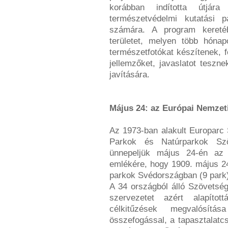
korábban indította útjár
természetvédelmi kutatási 
számára. A program keretéb
területet, melyen több hónap
természetfotókat készítenek, f
jellemzőket, javaslatot teszn
javítására.
Május 24: az Európai Nemzet
Az 1973-ban alakult Europarc
Parkok és Natúrparkok Sz
ünnepeljük május 24-én az
emlékére, hogy 1909. május 24
parkok Svédországban (9 park)
A 34 országból álló Szövetség 
szervezetet azért alapíto
célkitűzések megvalósít
összefogással, a tapasztalatc