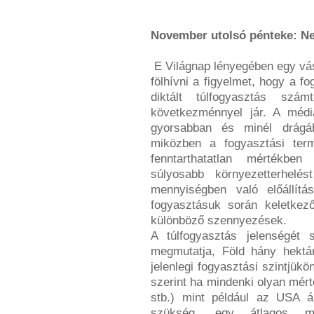
November utolsó pénteke:
Ne
E Világnap lényegében egy vásá
fölhívni a figyelmet, hogy a fo
diktált túlfogyasztás szá
következménnyel jár. A médi
gyorsabban és minél drágáb
miközben a fogyasztási term
fenntarthatatlan mértékbe
súlyosabb környezetterhelé
mennyiségben való előállítá
fogyasztásuk során keletkező
különböző szennyezések.
A túlfogyasztás jelenségét 
megmutatja, Föld hány hektár
jelenlegi fogyasztási szintjük
szerint ha mindenki olyan mér
stb.) mint például az USA á
szükség, egy átlagos ma