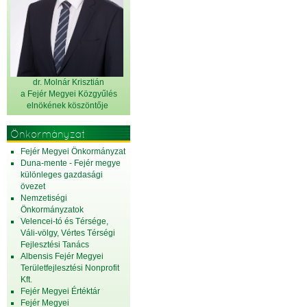
dr. Molnár Krisztián
a Fejér Megyei Közgyűlés
elnök
ének köszöntője
Önkormányzat
Fejér Megyei Önkormányzat
Duna-mente - Fejér megye
különleges gazdasági
övezet
Nemzetiségi
Önkormányzatok
Velencei-tó és Térsége,
Váli-völgy, Vértes Térségi
Fejlesztési Tanács
Albensis Fejér Megyei
Területfejlesztési Nonprofit
Kft.
Fejér Megyei Értéktár
Fejér Megyei