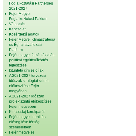
Foglalkoztatási Partnerség
2021-2027
Fejér Megyei
Foglalkoztatási Paktum
Választás
Kapcsolat
Közérdekű adatok
Fejér Megyei Klímastratégia
és Éghajlatváltozási
Platform
Fejér megyei felzárkóztatás-
politikai együttműködés
fejlesztése
kitüntető cím és díjak
A 2021-2027 tervezési
időszak stratégiai szintű
előkészítése Fejér
megyében
A 2021-2027 időszak
projektszintű előkészítése
Fejér megyében
Kincsestáj kerékpárút
Fejér megyei identitás
elősegítése térségi
szemléletben
Fejér megye és