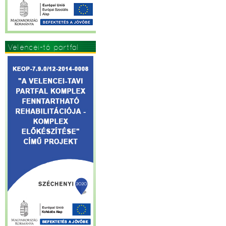
Velencei-tó partfal