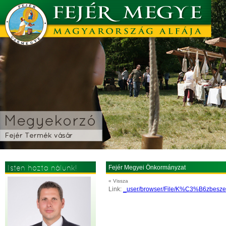
Isten hozta nálunk!
Fejér Megyei Önkormányzat
« Vissza
Link:
_user/browser/File/K%C3%B6zbe