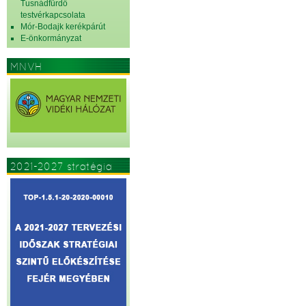
Tusnádfürdő
testvérkapcsolata
Mór-Bodajk kerékpárút
E-önkormányzat
MNVH
2021-2027 stratégia