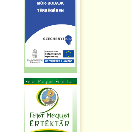
Fejér Megyei Értéktár