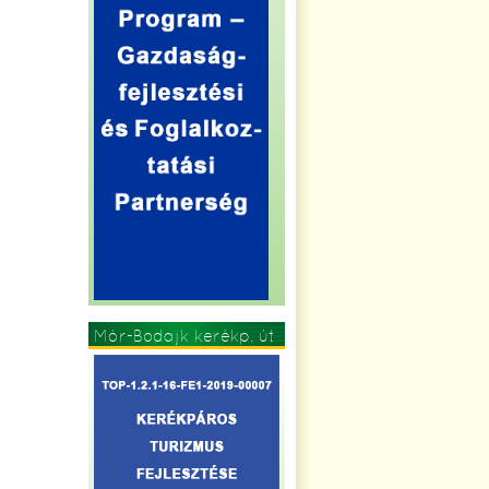
Mór-Bodajk kerékp. út