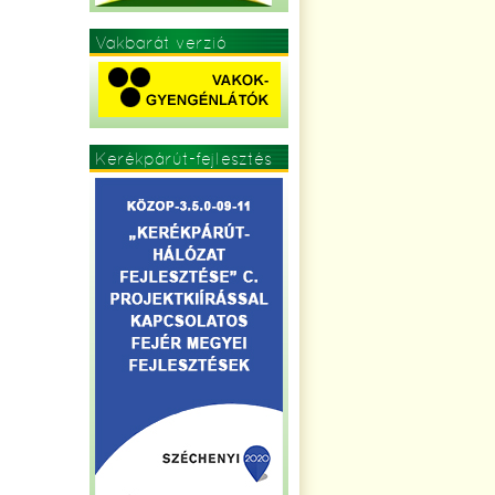
Vakbarát verzió
Kerékpárút-fejlesztés