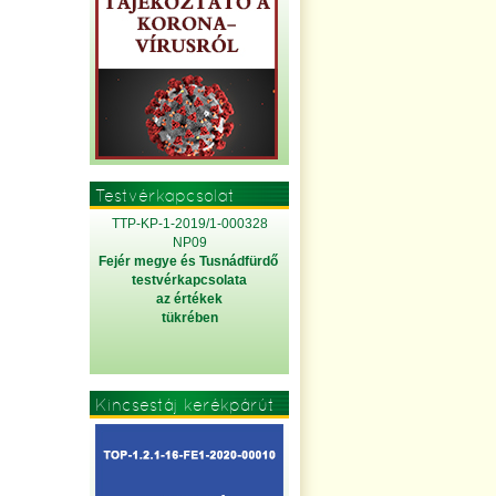
Testvérkapcsolat
TTP-KP-1-2019/1-000328
NP09
Fejér megye és Tusnádfürdő
testvérkapcsolata
az értékek
tükrében
Kincsestáj kerékpárút