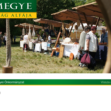
yei Önkormányzat
Vissza 
t