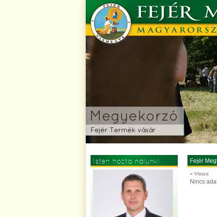
Isten hozta nálunk!
Fejér Meg
« Vissza
Nincs ada