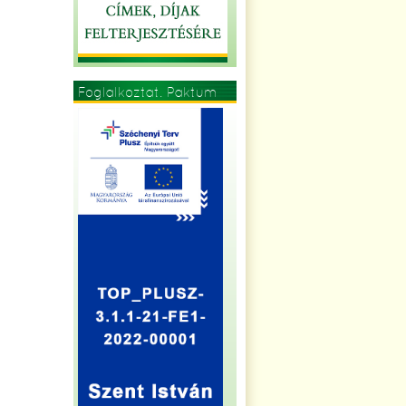
Foglalkoztat. Paktum