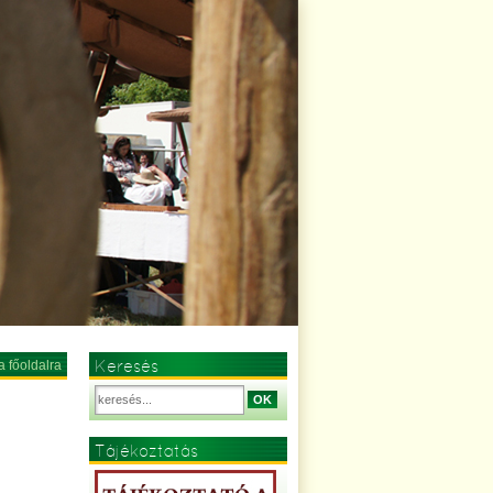
Keresés
a főoldalra
OK
Tájékoztatás