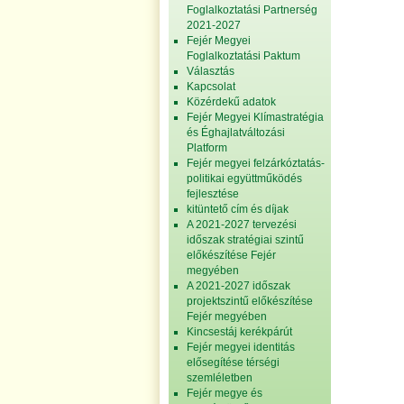
Foglalkoztatási Partnerség
2021-2027
Fejér Megyei
Foglalkoztatási Paktum
Választás
Kapcsolat
Közérdekű adatok
Fejér Megyei Klímastratégia
és Éghajlatváltozási
Platform
Fejér megyei felzárkóztatás-
politikai együttműködés
fejlesztése
kitüntető cím és díjak
A 2021-2027 tervezési
időszak stratégiai szintű
előkészítése Fejér
megyében
A 2021-2027 időszak
projektszintű előkészítése
Fejér megyében
Kincsestáj kerékpárút
Fejér megyei identitás
elősegítése térségi
szemléletben
Fejér megye és