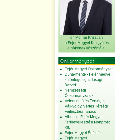
dr. Molnár Krisztián
a Fejér Megyei Közgyűlés
elnök
ének köszöntője
Önkormányzat
Fejér Megyei Önkormányzat
Duna-mente - Fejér megye
különleges gazdasági
övezet
Nemzetiségi
Önkormányzatok
Velencei-tó és Térsége,
Váli-völgy, Vértes Térségi
Fejlesztési Tanács
Albensis Fejér Megyei
Területfejlesztési Nonprofit
Kft.
Fejér Megyei Értéktár
Fejér Megyei