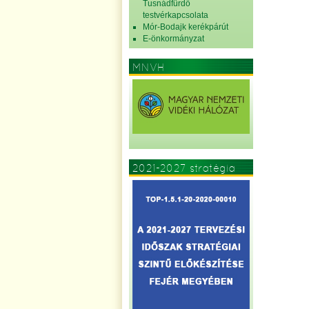
Tusnádfürdő
testvérkapcsolata
Mór-Bodajk kerékpárút
E-önkormányzat
MNVH
2021-2027 stratégia