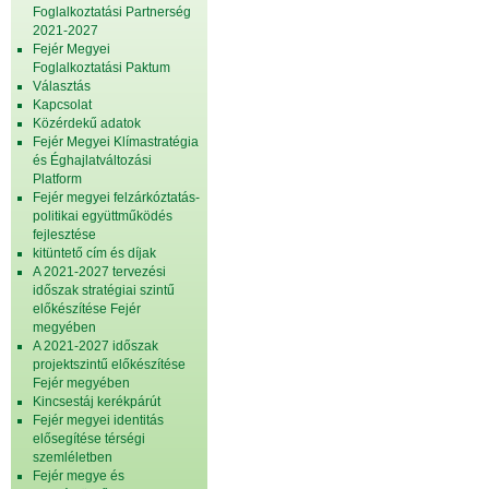
Foglalkoztatási Partnerség
2021-2027
Fejér Megyei
Foglalkoztatási Paktum
Választás
Kapcsolat
Közérdekű adatok
Fejér Megyei Klímastratégia
és Éghajlatváltozási
Platform
Fejér megyei felzárkóztatás-
politikai együttműködés
fejlesztése
kitüntető cím és díjak
A 2021-2027 tervezési
időszak stratégiai szintű
előkészítése Fejér
megyében
A 2021-2027 időszak
projektszintű előkészítése
Fejér megyében
Kincsestáj kerékpárút
Fejér megyei identitás
elősegítése térségi
szemléletben
Fejér megye és