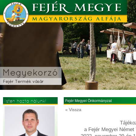
Isten hozta nálunk!
Fejér Megyei Önkormányzat
« Vissza
Tájékoz
a Fejér Megyei Német 