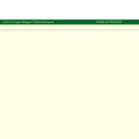
©2015 Fejér Megyei Önkormányzat
HONLAPTÉRKÉP