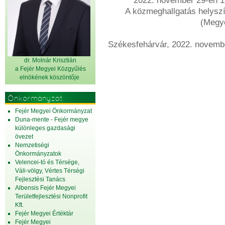
2022. november 29-én 16
A közmeghallgatás helyszí
(Megy
Székesfehárvár, 2022.
el
dr. Molnár Krisztián
a Fejér Megyei Közgyűlés
elnök
ének köszöntője
Önkormányzat
Fejér Megyei Önkormányzat
Duna-mente - Fejér megye
különleges gazdasági
övezet
Nemzetiségi
Önkormányzatok
Velencei-tó és Térsége,
Váli-völgy, Vértes Térségi
Fejlesztési Tanács
Albensis Fejér Megyei
Területfejlesztési Nonprofit
Kft.
Fejér Megyei Értéktár
Fejér Megyei