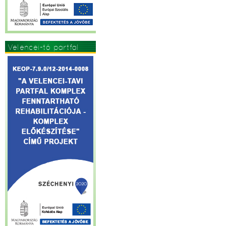
Velencei-tó partfal