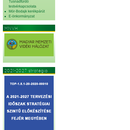
Tusnádfürdő
testvérkapcsolata
Mór-Bodajk kerékpárút
E-önkormányzat
MNVH
2021-2027 stratégia