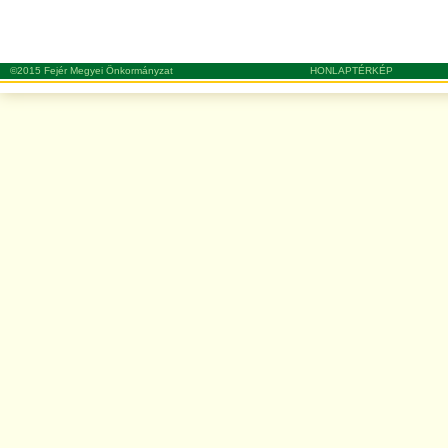
©2015 Fejér Megyei Önkormányzat
HONLAPTÉRKÉP