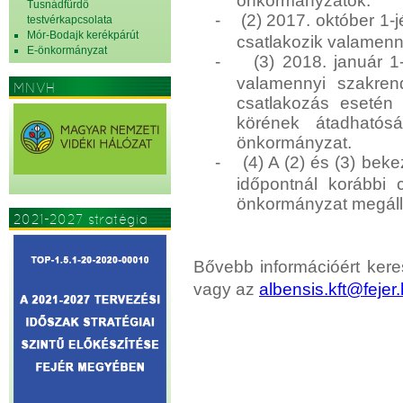
önkormányzatok.
Tusnádfürdő
-
(2) 2017. október 1
testvérkapcsolata
Mór-Bodajk kerékpárút
csatlakozik valamenn
E-önkormányzat
-
(3) 2018. január 
valamennyi szakrend
MNVH
csatlakozás esetén a
körének átadhatósá
önkormányzat.
-
(4) A (2) és (3) bek
időpontnál korábbi 
önkormányzat megáll
2021-2027 stratégia
Bővebb információért ke
vagy az
albensis.kft@fejer