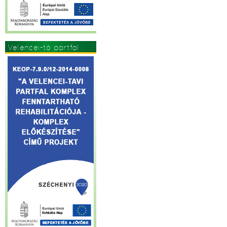
Velencei-tó partfal