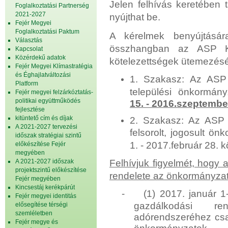
Jelen felhívás keretében
Foglalkoztatási Partnerség
2021-2027
nyújthat be.
Fejér Megyei
Foglalkoztatási Paktum
A kérelmek benyújtásár
Választás
összhangban az ASP Ko
Kapcsolat
Közérdekű adatok
kötelezettségek ütemezésé
Fejér Megyei Klímastratégia
és Éghajlatváltozási
1. Szakasz: Az ASP K
Platform
települési önkormán
Fejér megyei felzárkóztatás-
politikai együttműködés
15. - 2016.szeptember
fejlesztése
kitüntető cím és díjak
2. Szakasz: Az ASP 
A 2021-2027 tervezési
felsorolt, jogosult ö
időszak stratégiai szintű
1. - 2017.február 28. 
előkészítése Fejér
megyében
A 2021-2027 időszak
Felhívjuk figyelmét, hogy 
projektszintű előkészítése
rendelete az önkormányzati
Fejér megyében
Kincsestáj kerékpárút
-
(1) 2017. január 
Fejér megyei identitás
gazdálkodási re
elősegítése térségi
szemléletben
adórendszeréhez csat
Fejér megye és