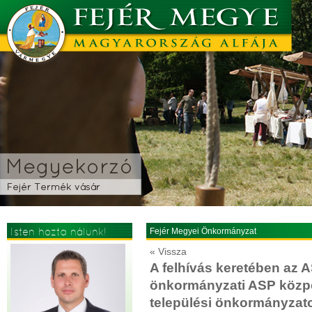
Isten hozta nálunk!
Fejér Megyei Önkormányzat
« Vissza
A felhívás keretében az 
önkormányzati ASP közpo
települési önkormányzato