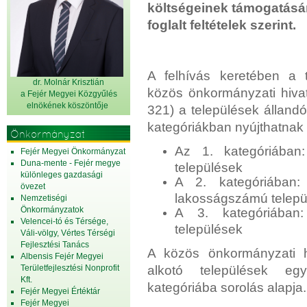
költségeinek támogatásár
foglalt feltételek szerint.
A felhívás keretében a t
dr. Molnár Krisztián
közös önkormányzati hiva
a Fejér Megyei Közgyűlés
elnök
ének köszöntője
321) a települések álland
kategóriákban nyújthatnak 
Önkormányzat
Az 1. kategóriában
Fejér Megyei Önkormányzat
Duna-mente - Fejér megye
települések
különleges gazdasági
A 2. kategóriában
övezet
lakosságszámú telepü
Nemzetiségi
Önkormányzatok
A 3. kategóriában
Velencei-tó és Térsége,
települések
Váli-völgy, Vértes Térségi
Fejlesztési Tanács
A közös önkormányzati h
Albensis Fejér Megyei
Területfejlesztési Nonprofit
alkotó települések eg
Kft.
kategóriába sorolás alapja.
Fejér Megyei Értéktár
Fejér Megyei