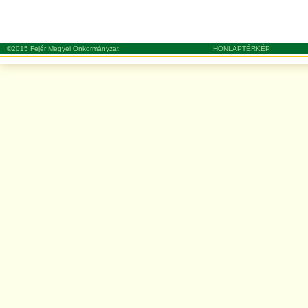
©2015 Fejér Megyei Önkormányzat
HONLAPTÉRKÉP