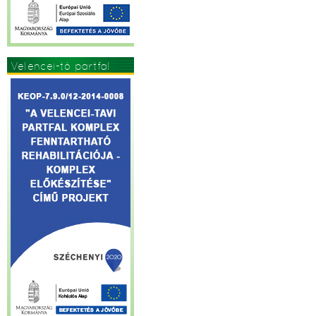
Velencei-tó partfal