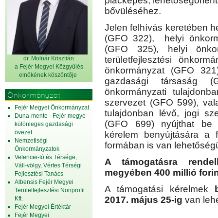
piacképes, lehetőségorien
bővüléséhez.
Jelen felhívás keretében h
(GFO 322), helyi önkormá
(GFO 325), helyi önko
területfejlesztési önkor
dr. Molnár Krisztián
a Fejér Megyei Közgyűlés
önkormányzat (GFO 321),
elnök
ének köszöntője
gazdasági társaság 
önkormányzati tulajdonba
Önkormányzat
szervezet (GFO 599), val
Fejér Megyei Önkormányzat
tulajdonban lévő, jogi sz
Duna-mente - Fejér megye
(GFO 699) nyújthat be 
különleges gazdasági
övezet
kérelem benyújtására a f
Nemzetiségi
formában is van lehetőség
Önkormányzatok
Velencei-tó és Térsége,
A támogatásra rendel
Váli-völgy, Vértes Térségi
megyében 400 millió forin
Fejlesztési Tanács
Albensis Fejér Megyei
A támogatási kérelmek
Területfejlesztési Nonprofit
2017. május 25-ig
van leh
Kft.
Fejér Megyei Értéktár
Fejér Megyei