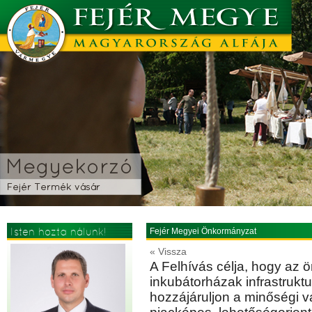
Isten hozta nálunk!
Fejér Megyei Önkormányzat
« Vissza
A Felhívás célja, hogy az 
inkubátorházak infrastruktu
hozzájáruljon a minőségi vá