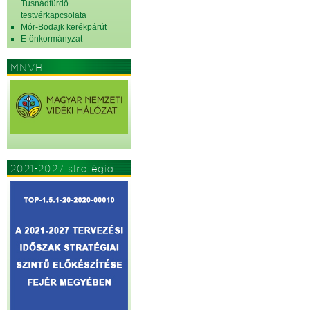
Tusnádfürdő
testvérkapcsolata
Mór-Bodajk kerékpárút
E-önkormányzat
MNVH
2021-2027 stratégia