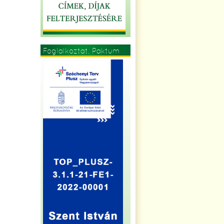
Foglalkoztat. Paktum