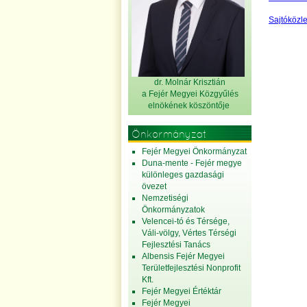
Sajtóközle
dr. Molnár Krisztián
a Fejér Megyei Közgyűlés
elnök
ének köszöntője
Önkormányzat
Fejér Megyei Önkormányzat
Duna-mente - Fejér megye
különleges gazdasági
övezet
Nemzetiségi
Önkormányzatok
Velencei-tó és Térsége,
Váli-völgy, Vértes Térségi
Fejlesztési Tanács
Albensis Fejér Megyei
Területfejlesztési Nonprofit
Kft.
Fejér Megyei Értéktár
Fejér Megyei