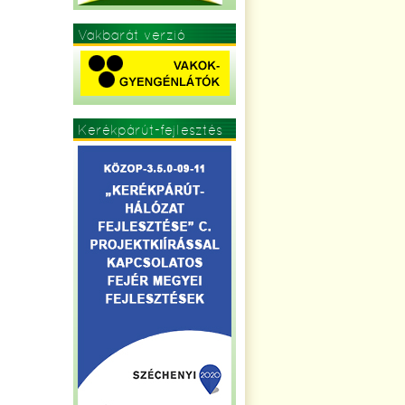
Vakbarát verzió
Kerékpárút-fejlesztés