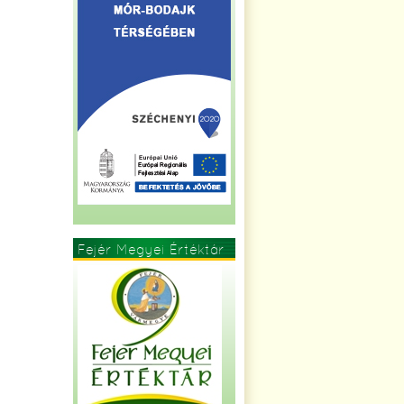
Fejér Megyei Értéktár