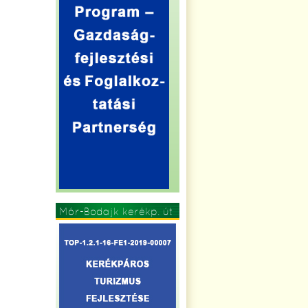
Mór-Bodajk kerékp. út