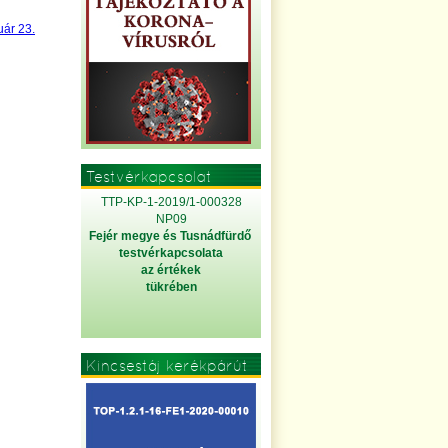
uár 23.
Testvérkapcsolat
TTP-KP-1-2019/1-000328
NP09
Fejér megye és Tusnádfürdő
testvérkapcsolata
az értékek
tükrében
Kincsestáj kerékpárút