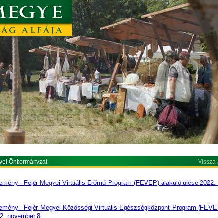
yei Önkormányzat
Vissza 
emény - Fejér Megyei Virtuális Erőmű Program (FEVEP) alakuló ülése 2022
emény - Fejér Megyei Közösségi Virtuális Egészségközpont Program (FEVE
2. november 8.