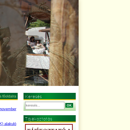
Keresés
a főoldalra
OK
. november
Tájékoztatás
K) alakuló