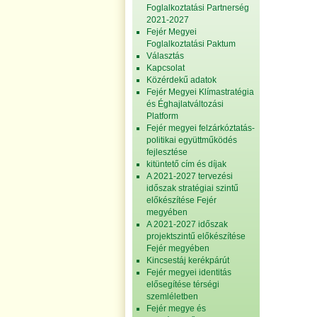
Foglalkoztatási Partnerség
2021-2027
Fejér Megyei
Foglalkoztatási Paktum
Választás
Kapcsolat
Közérdekű adatok
Fejér Megyei Klímastratégia
és Éghajlatváltozási
Platform
Fejér megyei felzárkóztatás-
politikai együttműködés
fejlesztése
kitüntető cím és díjak
A 2021-2027 tervezési
időszak stratégiai szintű
előkészítése Fejér
megyében
A 2021-2027 időszak
projektszintű előkészítése
Fejér megyében
Kincsestáj kerékpárút
Fejér megyei identitás
elősegítése térségi
szemléletben
Fejér megye és