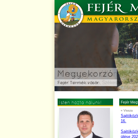
Isten hozta nálunk!
Fejér Meg
« Vissza
Sajtóközl
16.
Sajtóközl
ülése 202