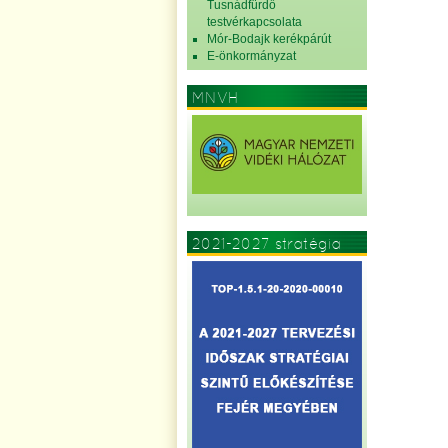
Tusnádfürdő
testvérkapcsolata
Mór-Bodajk kerékpárút
E-önkormányzat
MNVH
2021-2027 stratégia