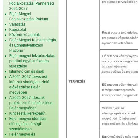
programok tervezésében
Foglalkoztatási Partnerség
2021-2027
Fejér Megyei
Foglalkoztatási Paktum
Választás
Kapcsolat
Részt vesz a területfejles
Közérdekű adatok
programok végrehajtásá
Fejér Megyei Klímastratégia
nyomon követésében
és Éghajlatváltozási
Platform
Fejér megyei felzárkóztatás-
Előzetesen véleményezi 
politikai együttműködés
országos és a megyét éri
fejlesztése
ágazati fejlesztési
kitüntető cím és díjak
koncepciókat és program
A 2021-2027 tervezési
időszak stratégiai szintű
TERVEZÉS
Előzetesen véleményezi 
előkészítése Fejér
térségi területfejlesztési
megyében
koncepciókat, programok
A 2021-2027 időszak
projektszintű előkészítése
Fejér megyében
Véleményezi az
Kincsestáj kerékpárút
államigazgatási szervek
Fejér megyei identitás
megyét érintő fejlesztési
elősegítése térségi
elképzeléseit és pályázat
szemléletben
Fejér megye és
Együttműködés más meg