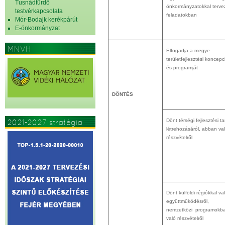
Tusnádfürdő
önkormányzatokkal terve
testvérkapcsolata
feladatokban
Mór-Bodajk kerékpárút
E-önkormányzat
MNVH
Elfogadja a megye
területfejlesztési koncepc
és programját
DÖNTÉS
Dönt térségi fejlesztési t
2021-2027 stratégia
létrehozásáról, abban va
részvételről
Dönt külföldi régiókkal va
együttműködésről,
nemzetközi programokb
való részvételről