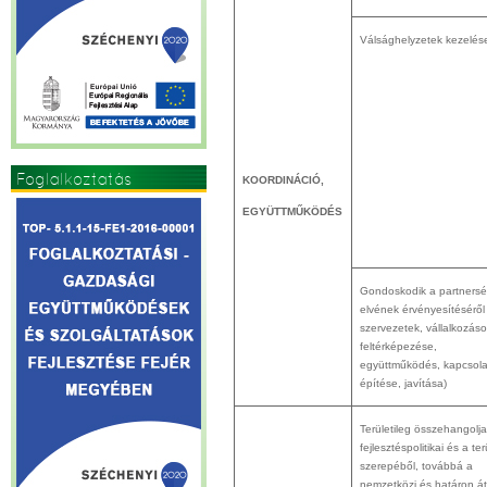
Válsághelyzetek kezelés
Foglalkoztatás
KOORDINÁCIÓ,
EGYÜTTMŰKÖDÉS
Gondoskodik a partners
elvének érvényesítéséről (
szervezetek, vállalkozás
feltérképezése,
együttműködés, kapcsola
építése, javítása)
Területileg összehangolja
fejlesztéspolitikai és a ter
szerepéből, továbbá a
nemzetközi és határon á