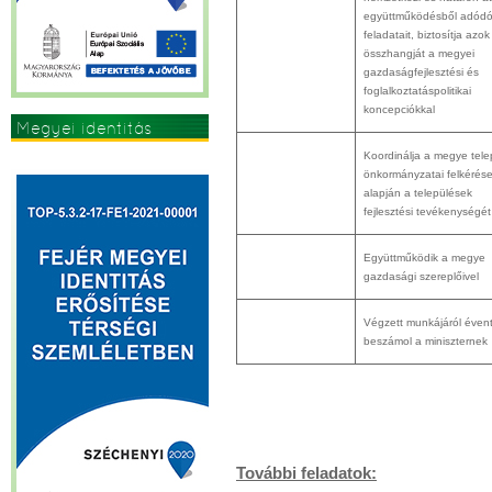
együttműködésből adód
feladatait, biztosítja azok
összhangját a megyei
gazdaságfejlesztési és
foglalkoztatáspolitikai
koncepciókkal
Megyei identitás
erősítése
Koordinálja a megye tele
önkormányzatai felkérés
alapján a települések
fejlesztési tevékenységét
Együttműködik a megye
gazdasági szereplőivel
Végzett munkájáról éven
beszámol a miniszternek
További feladatok: