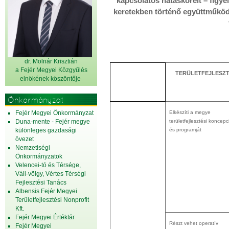
kapcsolatos hatásköreit – figyel
keretekben történő együttműködé
dr. Molnár Krisztián
a Fejér Megyei Közgyűlés
TERÜLETFEJLESZ
elnök
ének köszöntője
Önkormányzat
Fejér Megyei Önkormányzat
Elkészíti a megye
Duna-mente - Fejér megye
területfejlesztési koncepc
különleges gazdasági
és programját
övezet
Nemzetiségi
Önkormányzatok
Velencei-tó és Térsége,
Váli-völgy, Vértes Térségi
Fejlesztési Tanács
Albensis Fejér Megyei
Területfejlesztési Nonprofit
Kft.
Fejér Megyei Értéktár
Részt vehet operatív
Fejér Megyei