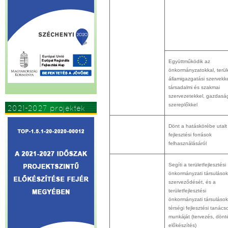
Együttműködik az
önkormányzatokkal, terüle
államigazgatási szervekke
társadalmi és szakmai
szervezetekkel, gazdasá
szereplőkkel
2021-2027 projektek
Dönt a hatáskörébe utalt
fejlesztési források
felhasználásáról
Segíti a területfejlesztési
önkormányzati társuláso
szerveződését, és a
területfejlesztési
önkormányzati társulások
térségi fejlesztési tanács
munkáját (tervezés, dönt
előkészítés)