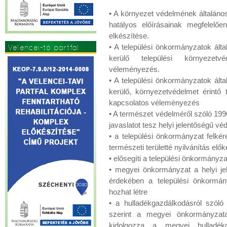
• A környezet védelmének általános 
hatályos előírásainak megfelelő
elkészítése.
• A települési önkormányzatok ál
Velencei-tó partfal
kerülő települési környezetv
véleményezés.
• A települési önkormányzatok ál
kerülő, környezetvédelmet érintő 
kapcsolatos véleményezés
• A természet védelméről szóló 199
javaslatot tesz helyi jelentőségű véd
• a települési önkormányzat felkér
természeti területté nyilvánítás elő
• elősegíti a települési önkormány
• megyei önkormányzat a helyi jel
érdekében a települési önkormány
hozhat létre
• a hulladékgazdálkodásról szóló 
szerint a megyei önkormányzata
kidolgozza a megyei hulladékg