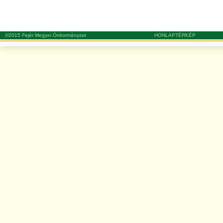
©2015 Fejér Megyei Önkormányzat
HONLAPTÉRKÉP