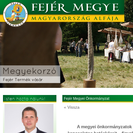
Isten hozta nálunk!
Fejér Megyei Önkormányzat
« Vissza
A megyei önkormányzatok te