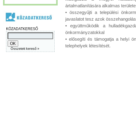
ártalmatlanítására alkalmas terület
• összegyűjti a települési önkorm
javaslatot tesz azok összehangolásá
• együttműködik a hulladékgaz
KÖZADATKERESŐ
önkormányzatokkal
• elősegíti és támogatja a helyi 
telephelyek létesítését.
Összetett kereső »