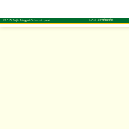
©2015 Fejér Megyei Önkormányzat
HONLAPTÉRKÉP