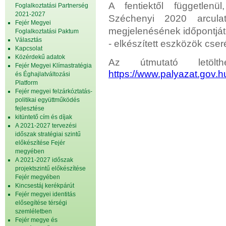
A fentiektől független
Foglalkoztatási Partnerség
2021-2027
Széchenyi 2020 arculati
Fejér Megyei
megjelenésének időpontjátó
Foglalkoztatási Paktum
Választás
- elkészített eszközök cser
Kapcsolat
Közérdekű adatok
Az útmutató letölt
Fejér Megyei Klímastratégia
https://www.palyazat.gov.h
és Éghajlatváltozási
Platform
Fejér megyei felzárkóztatás-
politikai együttműködés
fejlesztése
kitüntető cím és díjak
A 2021-2027 tervezési
időszak stratégiai szintű
előkészítése Fejér
megyében
A 2021-2027 időszak
projektszintű előkészítése
Fejér megyében
Kincsestáj kerékpárút
Fejér megyei identitás
elősegítése térségi
szemléletben
Fejér megye és