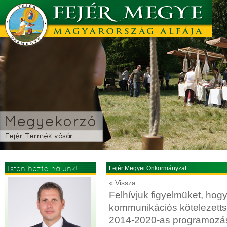
Isten hozta nálunk!
Fejér Megyei Önkormányzat
« Vissza
Felhívjuk figyelmüket, hogy
kommunikációs kötelezett
2014-2020-as programozás