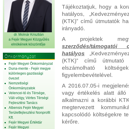
Tájékoztatjuk, hogy a kor
hatályos, „Kedvezményeze
(KTK)” című útmutatók ha
irányadó.
dr. Molnár Krisztián
A projektek meg
a Fejér Megyei Közgyűlés
elnök
ének köszöntője
szerződés/támogatói 
hatályos
„Kedvezményezet
Önkormányzat
(KTK)” című útmutató s
Fejér Megyei Önkormányzat
elszámolható költsége
Duna-mente - Fejér megye
különleges gazdasági
figyelembevételével.
övezet
Nemzetiségi
A 2016.07.05-i megjelenés
Önkormányzatok
vagy értékelés alatt áll
Velencei-tó és Térsége,
Váli-völgy, Vértes Térségi
alkalmazni a korábbi KTK
Fejlesztési Tanács
megtervezett kommuni
Albensis Fejér Megyei
Területfejlesztési Nonprofit
kapcsolódó költségekre te
Kft.
kérőre.
Fejér Megyei Értéktár
Fejér Megyei