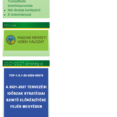
Tusnádfürdő
testvérkapcsolata
Mór-Bodajk kerékpárút
E-önkormányzat
MNVH
2021-2027 stratégia