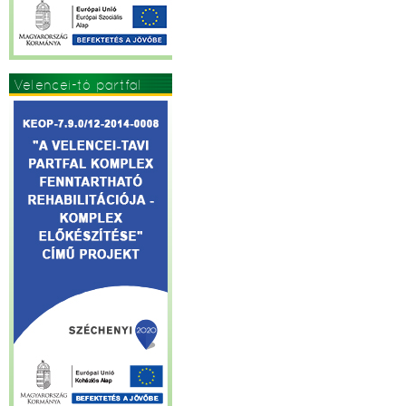
Velencei-tó partfal