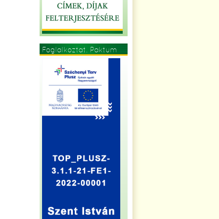
Foglalkoztat. Paktum