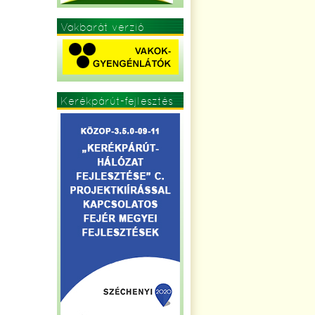
Vakbarát verzió
Kerékpárút-fejlesztés