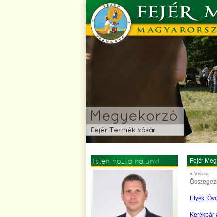
Isten hozta nálunk!
Fejér Meg
« Vissza
Összegezés
Etyek, Óvo
Kerékpár a