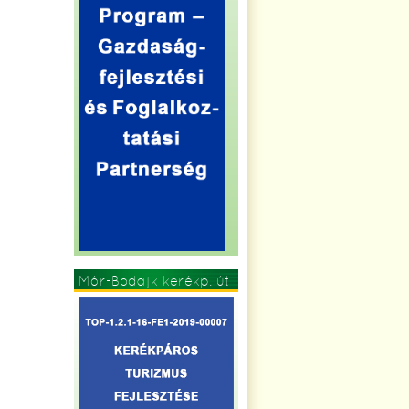
Mór-Bodajk kerékp. út