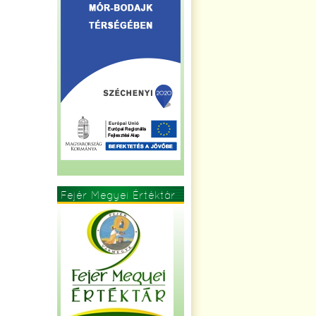
Fejér Megyei Értéktár