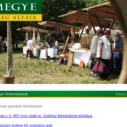
yei Önkormányzat
Vissza 
ek ajánlatok elbírálásáról:
da u. 3. (807 hrsz) alatti ún. Svábház főépületének felújítása
luljáró építése M1 autópálya alatt