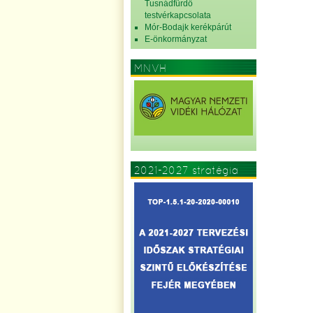
Tusnádfürdő
testvérkapcsolata
Mór-Bodajk kerékpárút
E-önkormányzat
MNVH
2021-2027 stratégia