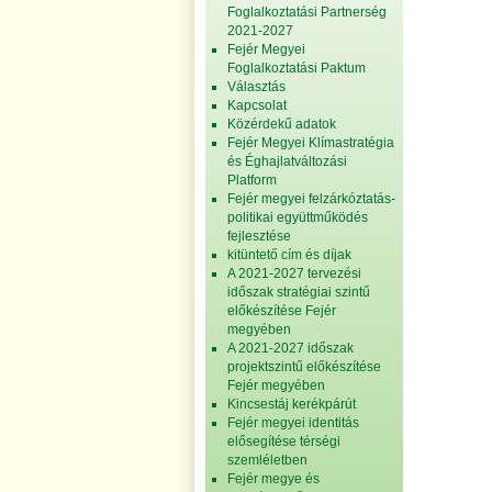
Foglalkoztatási Partnerség
2021-2027
Fejér Megyei
Foglalkoztatási Paktum
Választás
Kapcsolat
Közérdekű adatok
Fejér Megyei Klímastratégia
és Éghajlatváltozási
Platform
Fejér megyei felzárkóztatás-
politikai együttműködés
fejlesztése
kitüntető cím és díjak
A 2021-2027 tervezési
időszak stratégiai szintű
előkészítése Fejér
megyében
A 2021-2027 időszak
projektszintű előkészítése
Fejér megyében
Kincsestáj kerékpárút
Fejér megyei identitás
elősegítése térségi
szemléletben
Fejér megye és