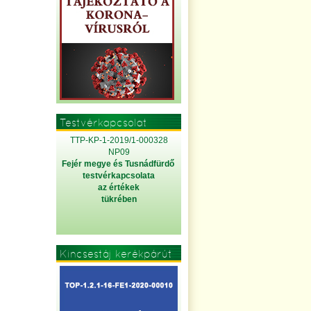
Testvérkapcsolat
TTP-KP-1-2019/1-000328
NP09
Fejér megye és Tusnádfürdő
testvérkapcsolata
az értékek
tükrében
Kincsestáj kerékpárút