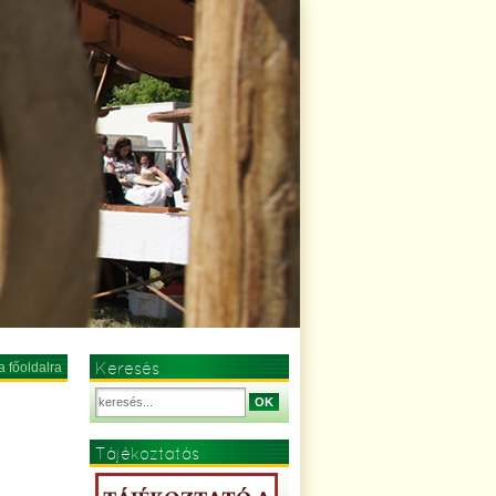
Keresés
a főoldalra
OK
Tájékoztatás