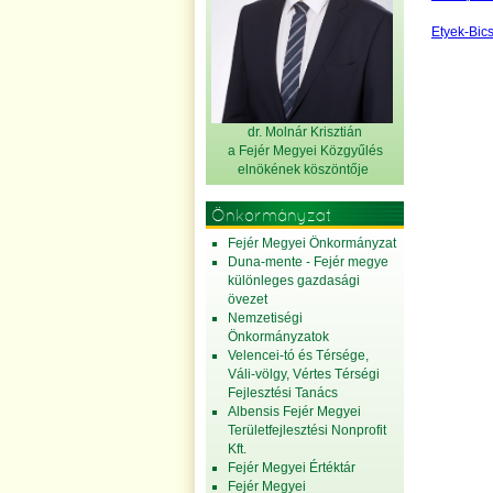
Etyek-Bics
dr. Molnár Krisztián
a Fejér Megyei Közgyűlés
elnök
ének köszöntője
Önkormányzat
Fejér Megyei Önkormányzat
Duna-mente - Fejér megye
különleges gazdasági
övezet
Nemzetiségi
Önkormányzatok
Velencei-tó és Térsége,
Váli-völgy, Vértes Térségi
Fejlesztési Tanács
Albensis Fejér Megyei
Területfejlesztési Nonprofit
Kft.
Fejér Megyei Értéktár
Fejér Megyei