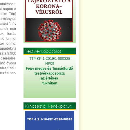
házásait,
mai napon a
lnöke Törő
kormányzat
atást 1 év
yzatok már
ek forrás
ó forintot
r forintot
sapadékvíz
Testvérkapcsolat
zata 9.900
 cseréjére,
TTP-KP-1-2019/1-000328
ténő óvoda
NP09
sára 5.991
Fejér megye és Tusnádfürdő
ezési terv
testvérkapcsolata
az értékek
tükrében
Kincsestáj kerékpárút