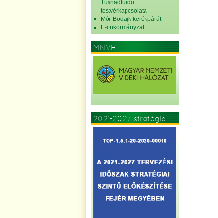
Tusnádfürdő
testvérkapcsolata
Mór-Bodajk kerékpárút
E-önkormányzat
MNVH
2021-2027 stratégia