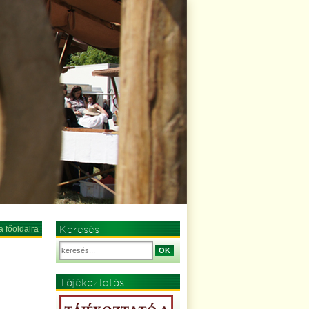
Keresés
a főoldalra
OK
Tájékoztatás