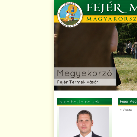
Isten hozta nálunk!
Fejér Meg
« Vissza