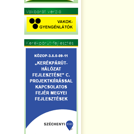
Vakbarát verzió
Kerékpárút-fejlesztés