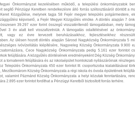
Megyei Önkormányzat kezelésében működő, a települési önkormányzatok beru
eit segítő Pénzügyi Keretben rendelkezésre álló forrás szétosztásáról döntött a 
Keret Közgyűlése, melynek tagja 58 Fejér megyei település polgármestere, e
zággyűlési képviselő, a Fejér Megyei Közgyűlés elnöke. A döntés alapján 7 ön
, összesen 39.297 ezer forint összegű visszatérítendő támogatásban, mely támog
dővel 3 év alatt kell visszafizetniük. A támogatás odaítélésével az önkormán
tt, vagy ez évre tervezett beruházásaikhoz, fejlesztéseikhez részesült
ésben. Az ülésen hozott döntés alapján Sárosd Nagyközség Önkormányzata 5 milli
észséges ivóvízellátás kiépítésére, Nagyveleg Község Önkormányzata 9.900 eze
csatornázásra, Cece Nagyközség Önkormányzata pedig 5.161 ezer forintot c
árkok felújítására. A közgyűlés döntésének eredményeként Dég Község Önkormány
tot a tornaterem felújítására és az iskolaépület homlokzati nyílászáróinak részleges
z Település Önkormányzata 450 ezer forintot III. csoportszoba kialakításával tör
e, Mezőkomárom Község Önkormányzata a régi iskola és óvoda épületének felújítá
ntot, valamint Pázmánd Község Önkormányzata a helyi közutak fenntartására, rend
ra 2.895 ezer forintot fordíthat a Pénzügyi Keretből biztosított forrás terhére.