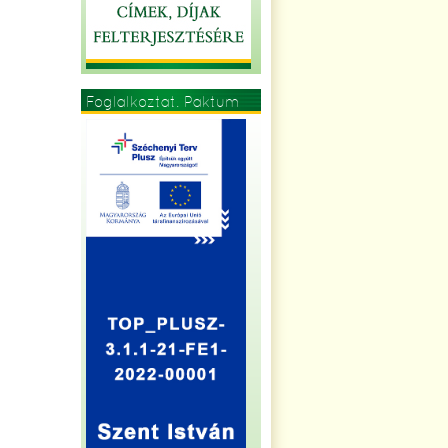
Foglalkoztat. Paktum