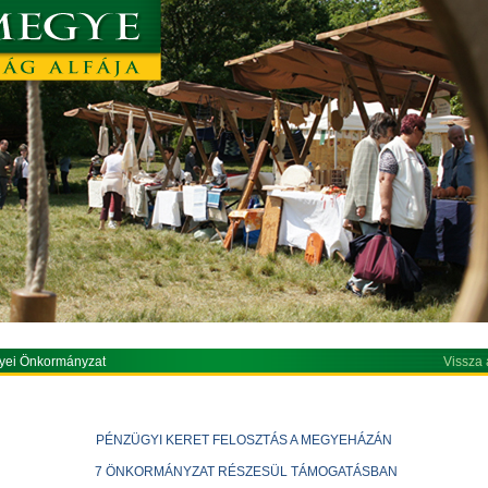
yei Önkormányzat
Vissza 
PÉNZÜGYI KERET FELOSZTÁS A MEGYEHÁZÁN
7 ÖNKORMÁNYZAT RÉSZESÜL TÁMOGATÁSBAN