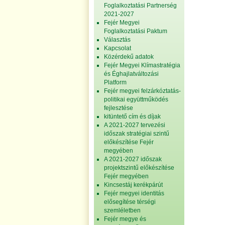
Foglalkoztatási Partnerség
2021-2027
Fejér Megyei
Foglalkoztatási Paktum
Választás
Kapcsolat
Közérdekű adatok
Fejér Megyei Klímastratégia
és Éghajlatváltozási
Platform
Fejér megyei felzárkóztatás-
politikai együttműködés
fejlesztése
kitüntető cím és díjak
A 2021-2027 tervezési
időszak stratégiai szintű
előkészítése Fejér
megyében
A 2021-2027 időszak
projektszintű előkészítése
Fejér megyében
Kincsestáj kerékpárút
Fejér megyei identitás
elősegítése térségi
szemléletben
Fejér megye és