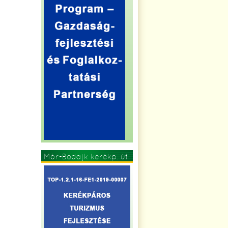
Mór-Bodajk kerékp. út