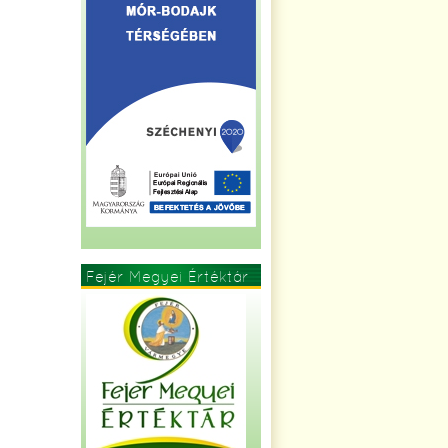
Fejér Megyei Értéktár