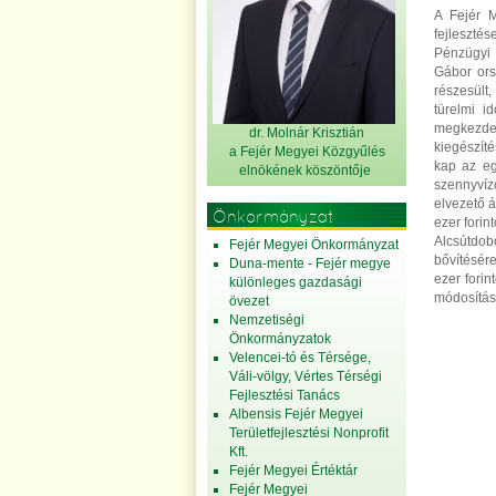
A Fejér 
fejlesztés
Pénzügyi 
Gábor ors
részesült
türelmi i
megkezde
dr. Molnár Krisztián
kiegészít
a Fejér Megyei Közgyűlés
kap az eg
elnök
ének köszöntője
szennyvíz
elvezető 
Önkormányzat
ezer forin
Alcsútdobo
Fejér Megyei Önkormányzat
bővítésér
Duna-mente - Fejér megye
ezer fori
különleges gazdasági
módosításá
övezet
Nemzetiségi
Önkormányzatok
Velencei-tó és Térsége,
Váli-völgy, Vértes Térségi
Fejlesztési Tanács
Albensis Fejér Megyei
Területfejlesztési Nonprofit
Kft.
Fejér Megyei Értéktár
Fejér Megyei