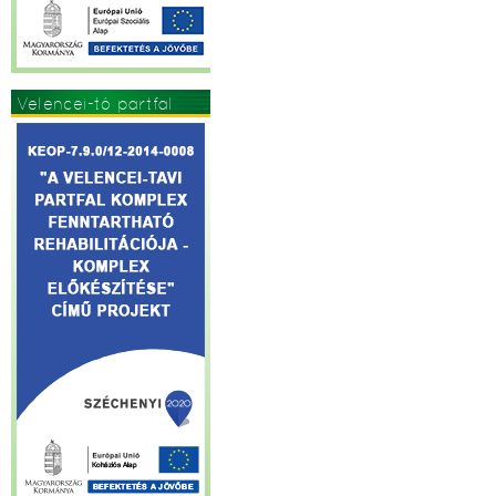
Velencei-tó partfal