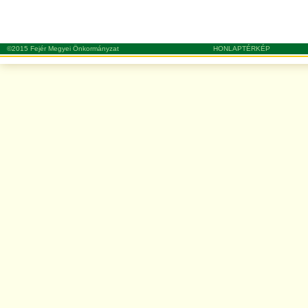
©2015 Fejér Megyei Önkormányzat
HONLAPTÉRKÉP