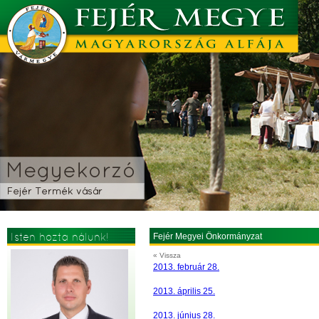
Isten hozta nálunk!
Fejér Megyei Önkormányzat
« Vissza
2013. február 28.
2013. április 25.
2013. június 28.