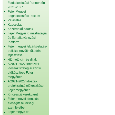
Foglalkoztatási Partnerség
2021-2027
Fejér Megyei
Foglalkoztatási Paktum
Választás
Kapcsolat
Közérdekű adatok
Fejér Megyei Klímastratégia
és Éghajlatváltozási
Platform
Fejér megyei felzárkóztatás-
politikai együttműködés
fejlesztése
kitüntető cím és díjak
A 2021-2027 tervezési
időszak stratégiai szintű
előkészítése Fejér
megyében
A 2021-2027 időszak
projektszintű előkészítése
Fejér megyében
Kincsestáj kerékpárút
Fejér megyei identitás
elősegítése térségi
szemléletben
Fejér megye és