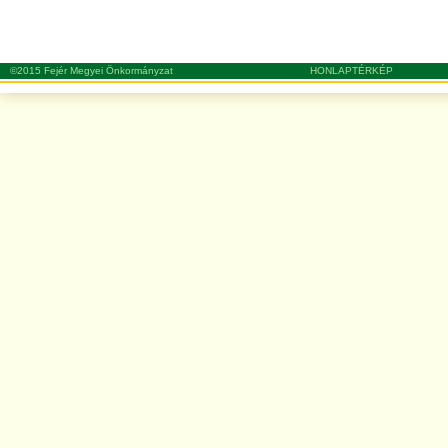
©2015 Fejér Megyei Önkormányzat
HONLAPTÉRKÉP