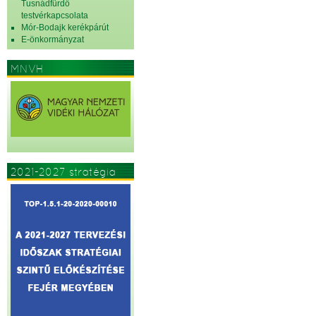
Tusnádfürdő
testvérkapcsolata
Mór-Bodajk kerékpárút
E-önkormányzat
MNVH
2021-2027 stratégia