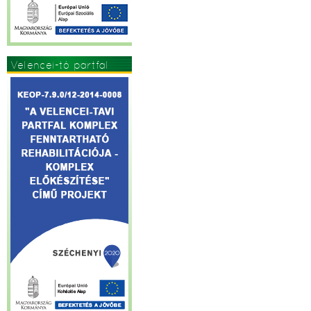
Velencei-tó partfal