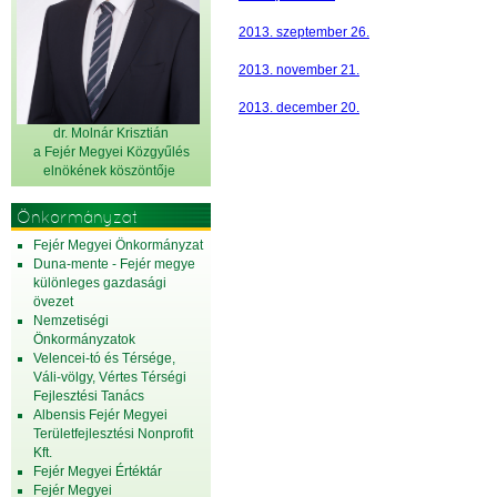
2013. szeptember 26.
2013. november 21.
2013. december 20.
dr. Molnár Krisztián
a Fejér Megyei Közgyűlés
elnök
ének köszöntője
Önkormányzat
Fejér Megyei Önkormányzat
Duna-mente - Fejér megye
különleges gazdasági
övezet
Nemzetiségi
Önkormányzatok
Velencei-tó és Térsége,
Váli-völgy, Vértes Térségi
Fejlesztési Tanács
Albensis Fejér Megyei
Területfejlesztési Nonprofit
Kft.
Fejér Megyei Értéktár
Fejér Megyei