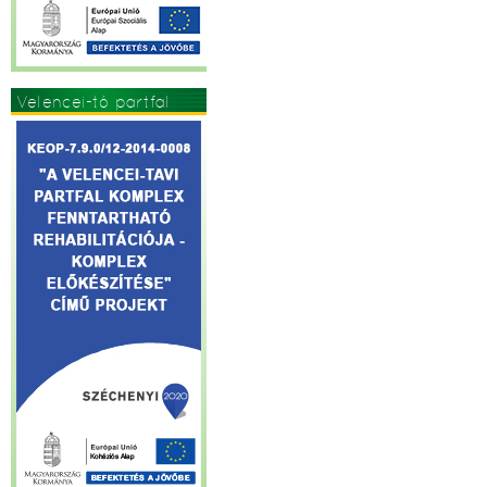
Velencei-tó partfal