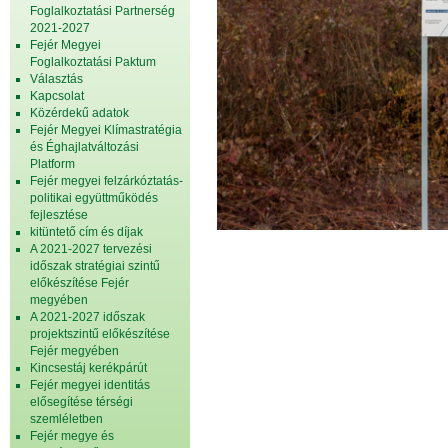
Foglalkoztatási Partnerség
2021-2027
Fejér Megyei
Foglalkoztatási Paktum
Választás
Kapcsolat
Közérdekű adatok
Fejér Megyei Klímastratégia
és Éghajlatváltozási
Platform
Fejér megyei felzárkóztatás-
politikai együttműködés
fejlesztése
kitüntető cím és díjak
A 2021-2027 tervezési
időszak stratégiai szintű
előkészítése Fejér
megyében
A 2021-2027 időszak
projektszintű előkészítése
Fejér megyében
Kincsestáj kerékpárút
Fejér megyei identitás
elősegítése térségi
szemléletben
Fejér megye és