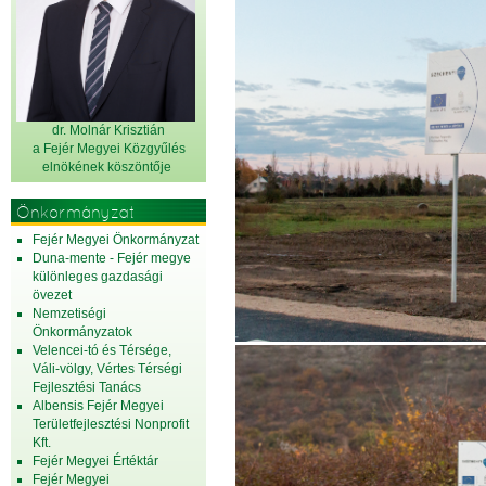
dr. Molnár Krisztián
a Fejér Megyei Közgyűlés
elnök
ének köszöntője
Önkormányzat
Fejér Megyei Önkormányzat
Duna-mente - Fejér megye
különleges gazdasági
övezet
Nemzetiségi
Önkormányzatok
Velencei-tó és Térsége,
Váli-völgy, Vértes Térségi
Fejlesztési Tanács
Albensis Fejér Megyei
Területfejlesztési Nonprofit
Kft.
Fejér Megyei Értéktár
Fejér Megyei