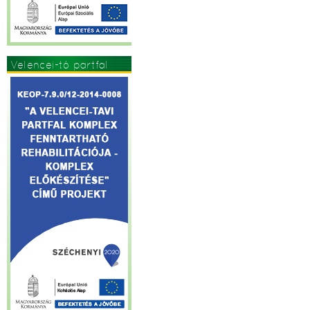
Velencei-tó partfal