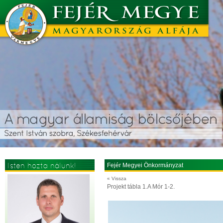
Isten hozta nálunk!
Fejér Megyei Önkormányzat
« Vissza
Projekt tábla 1.A Mór 1-2.