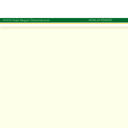
©2015 Fejér Megyei Önkormányzat
HONLAPTÉRKÉP