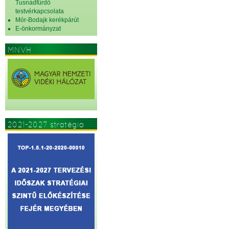
Tusnádfürdő
testvérkapcsolata
Mór-Bodajk kerékpárút
E-önkormányzat
MNVH
2021-2027 stratégia