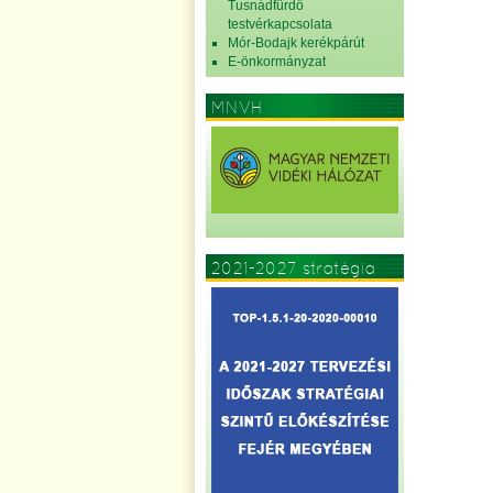
Tusnádfürdő
testvérkapcsolata
Mór-Bodajk kerékpárút
E-önkormányzat
MNVH
2021-2027 stratégia