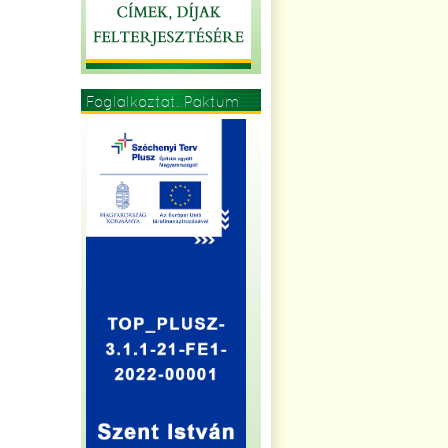
Foglalkoztat. Paktum