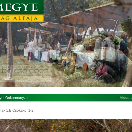
yei Önkormányzat
Vissza 
blák 1.B Csókakő 1-2.