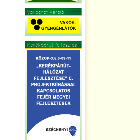
Vakbarát verzió
Kerékpárút-fejlesztés