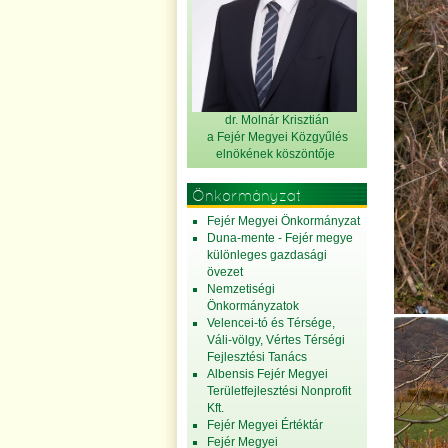
dr. Molnár Krisztián
a Fejér Megyei Közgyűlés
elnök
ének köszöntője
Önkormányzat
Fejér Megyei Önkormányzat
Duna-mente - Fejér megye
különleges gazdasági
övezet
Nemzetiségi
Önkormányzatok
Velencei-tó és Térsége,
Váli-völgy, Vértes Térségi
Fejlesztési Tanács
Albensis Fejér Megyei
Területfejlesztési Nonprofit
Kft.
Fejér Megyei Értéktár
Fejér Megyei