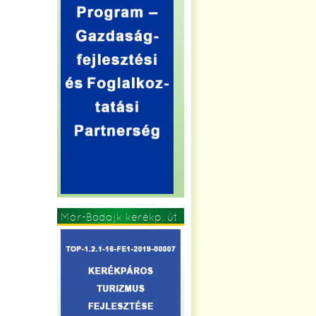
Mór-Bodajk kerékp. út