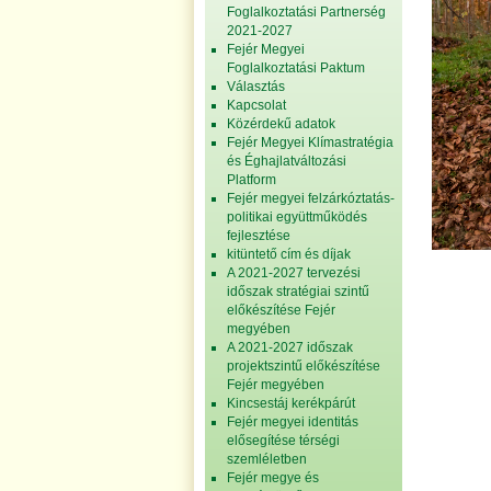
Foglalkoztatási Partnerség
2021-2027
Fejér Megyei
Foglalkoztatási Paktum
Választás
Kapcsolat
Közérdekű adatok
Fejér Megyei Klímastratégia
és Éghajlatváltozási
Platform
Fejér megyei felzárkóztatás-
politikai együttműködés
fejlesztése
kitüntető cím és díjak
A 2021-2027 tervezési
időszak stratégiai szintű
előkészítése Fejér
megyében
A 2021-2027 időszak
projektszintű előkészítése
Fejér megyében
Kincsestáj kerékpárút
Fejér megyei identitás
elősegítése térségi
szemléletben
Fejér megye és