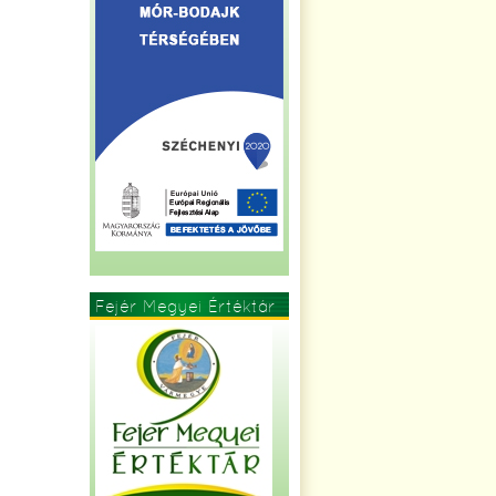
Fejér Megyei Értéktár