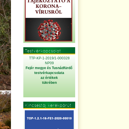
Testvérkapcsolat
TTP-KP-1-2019/1-000328
NP09
Fejér megye és Tusnádfürdő
testvérkapcsolata
az értékek
tükrében
Kincsestáj kerékpárút