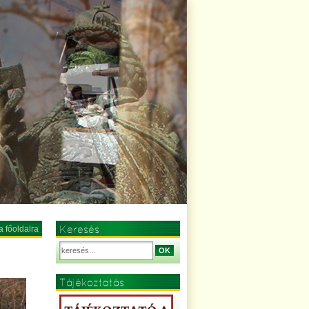
Keresés
a főoldalra
OK
Tájékoztatás