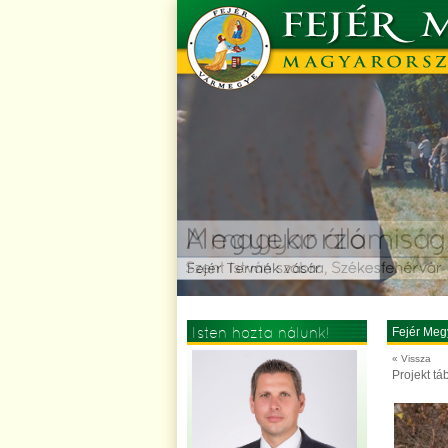
Isten hozta nálunk!
Fejér Meg
« Vissza
Projekt tá