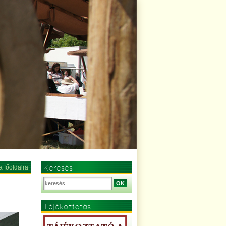
Keresés
a főoldalra
OK
Tájékoztatás