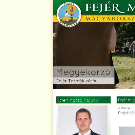
Isten hozta nálunk!
Fejér Meg
« Vissza
Projekt t