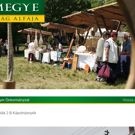
yei Önkormányzat
Vissza 
áblák 2.B Kápolnásnyék