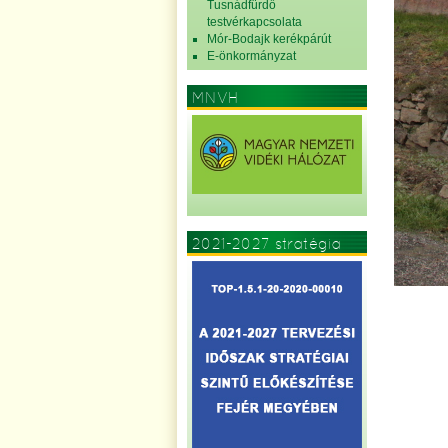
Tusnádfürdő
testvérkapcsolata
Mór-Bodajk kerékpárút
E-önkormányzat
MNVH
2021-2027 stratégia