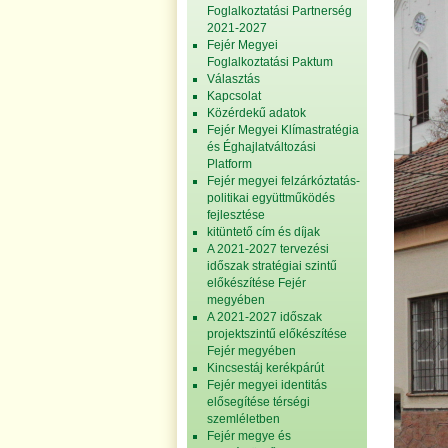
Foglalkoztatási Partnerség
2021-2027
Fejér Megyei
Foglalkoztatási Paktum
Választás
Kapcsolat
Közérdekű adatok
Fejér Megyei Klímastratégia
és Éghajlatváltozási
Platform
Fejér megyei felzárkóztatás-
politikai együttműködés
fejlesztése
kitüntető cím és díjak
A 2021-2027 tervezési
időszak stratégiai szintű
előkészítése Fejér
megyében
A 2021-2027 időszak
projektszintű előkészítése
Fejér megyében
Kincsestáj kerékpárút
Fejér megyei identitás
elősegítése térségi
szemléletben
Fejér megye és