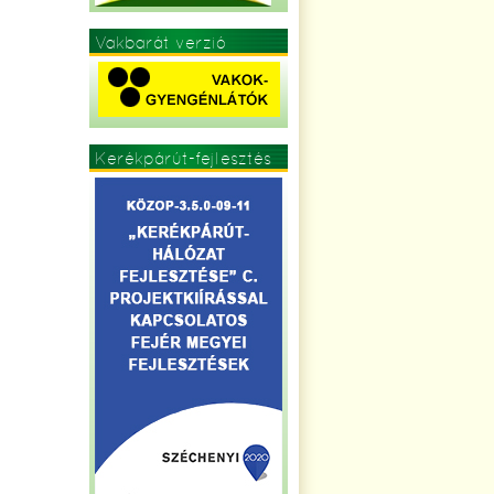
Vakbarát verzió
Kerékpárút-fejlesztés