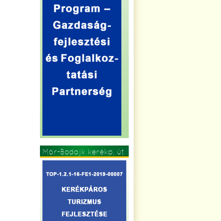
Mór-Bodajk kerékp. út