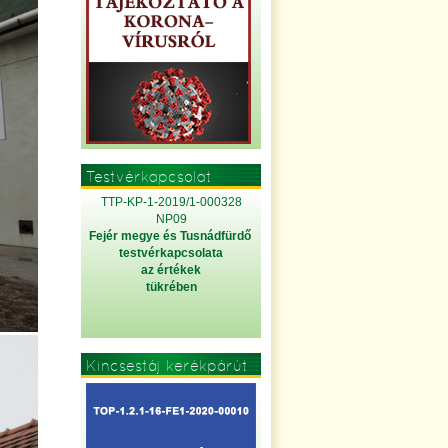
Testvérkapcsolat
TTP-KP-1-2019/1-000328
NP09
Fejér megye és Tusnádfürdő
testvérkapcsolata
az értékek
tükrében
Kincsestáj kerékpárút