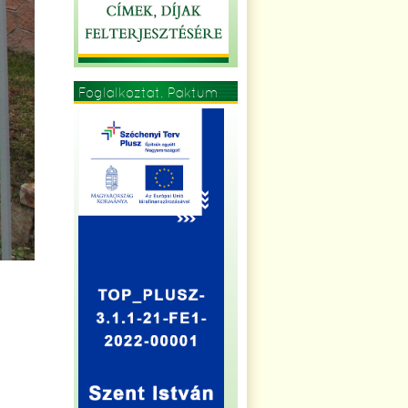
Foglalkoztat. Paktum