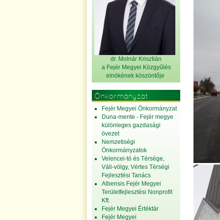
dr. Molnár Krisztián
a Fejér Megyei Közgyűlés
elnök
ének köszöntője
Önkormányzat
Fejér Megyei Önkormányzat
Duna-mente - Fejér megye
különleges gazdasági
övezet
Nemzetiségi
Önkormányzatok
Velencei-tó és Térsége,
Váli-völgy, Vértes Térségi
Fejlesztési Tanács
Albensis Fejér Megyei
Területfejlesztési Nonprofit
Kft.
Fejér Megyei Értéktár
Fejér Megyei