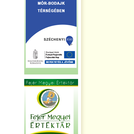
Fejér Megyei Értéktár