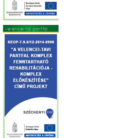
Velencei-tó partfal