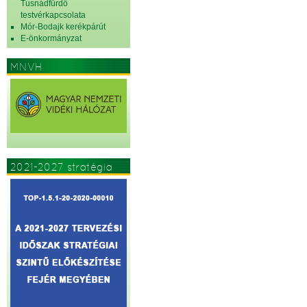
Tusnádfürdő
testvérkapcsolata
Mór-Bodajk kerékpárút
E-önkormányzat
MNVH
2021-2027 stratégia