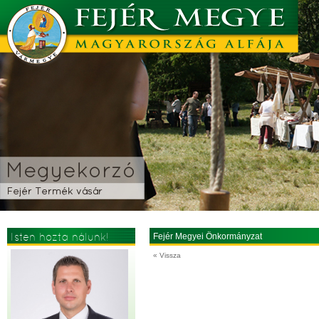
Isten hozta nálunk!
Fejér Megyei Önkormányzat
« Vissza