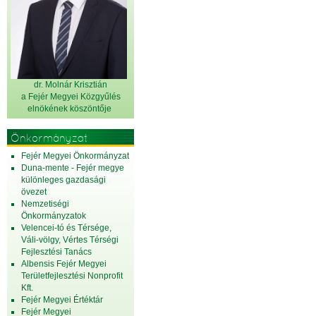
dr. Molnár Krisztián
a Fejér Megyei Közgyűlés
elnök
ének köszöntője
Önkormányzat
Fejér Megyei Önkormányzat
Duna-mente - Fejér megye
különleges gazdasági
övezet
Nemzetiségi
Önkormányzatok
Velencei-tó és Térsége,
Váli-völgy, Vértes Térségi
Fejlesztési Tanács
Albensis Fejér Megyei
Területfejlesztési Nonprofit
Kft.
Fejér Megyei Értéktár
Fejér Megyei