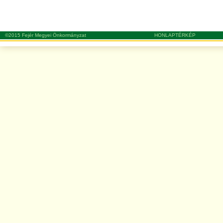
©2015 Fejér Megyei Önkormányzat
HONLAPTÉRKÉP