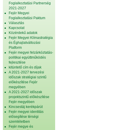
Foglalkoztatási Partnerség
2021-2027
Fejér Megyei
Foglalkoztatási Paktum
Választás
Kapcsolat
Közérdekű adatok
Fejér Megyei Klímastratégia
és Éghajlatváltozási
Platform
Fejér megyei felzárkóztatás-
politikai együttműködés
fejlesztése
kitüntető cím és díjak
A 2021-2027 tervezési
időszak stratégiai szintű
előkészítése Fejér
megyében
A 2021-2027 időszak
projektszintű előkészítése
Fejér megyében
Kincsestáj kerékpárút
Fejér megyei identitás
elősegítése térségi
szemléletben
Fejér megye és