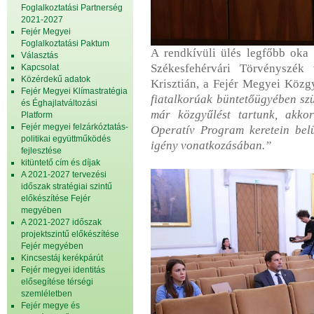
Foglalkoztatási Partnerség
2021-2027
Fejér Megyei
Foglalkoztatási Paktum
A rendkívüli ülés legfőbb oka
Választás
Székesfehérvári Törvényszék
Kapcsolat
Közérdekű adatok
Krisztián, a Fejér Megyei Közg
Fejér Megyei Klímastratégia
fiatalkorúak büntetőügyében sz
és Éghajlatváltozási
már közgyűlést tartunk, akkor
Platform
Fejér megyei felzárkóztatás-
Operatív Program keretein belül
politikai együttműködés
igény vonatkozásában.”
fejlesztése
kitüntető cím és díjak
A 2021-2027 tervezési
időszak stratégiai szintű
előkészítése Fejér
megyében
A 2021-2027 időszak
projektszintű előkészítése
Fejér megyében
Kincsestáj kerékpárút
Fejér megyei identitás
elősegítése térségi
szemléletben
Fejér megye és