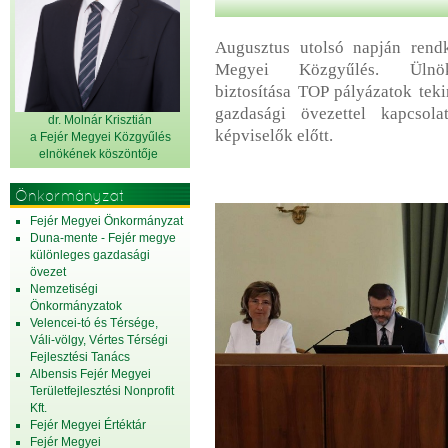
Augusztus utolsó napján rendkí
Megyei Közgyűlés. Ülnökvá
biztosítása TOP pályázatok tek
gazdasági övezettel kapcsola
dr. Molnár Krisztián
képviselők előtt.
a Fejér Megyei Közgyűlés
elnök
ének köszöntője
Önkormányzat
Fejér Megyei Önkormányzat
Duna-mente - Fejér megye
különleges gazdasági
övezet
Nemzetiségi
Önkormányzatok
Velencei-tó és Térsége,
Váli-völgy, Vértes Térségi
Fejlesztési Tanács
Albensis Fejér Megyei
Területfejlesztési Nonprofit
Kft.
Fejér Megyei Értéktár
Fejér Megyei