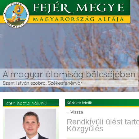
Isten hozta nálunk!
Közhírré tétetik
« Vissza
Rendkívüli ülést tar
Közgyűlés