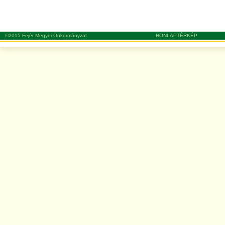
©2015 Fejér Megyei Önkormányzat
HONLAPTÉRKÉP