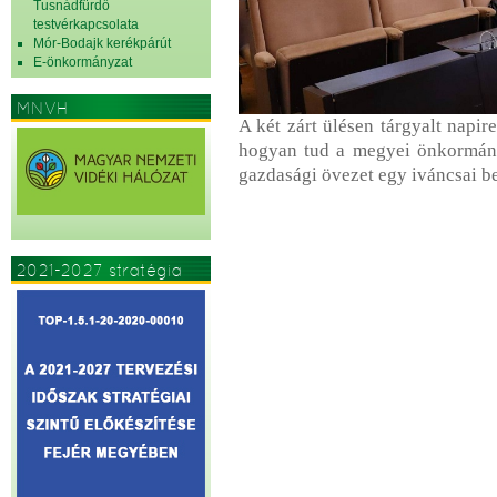
Tusnádfürdő
testvérkapcsolata
Mór-Bodajk kerékpárút
E-önkormányzat
MNVH
A két zárt ülésen tárgyalt napir
hogyan tud a megyei önkormányz
gazdasági övezet egy iváncsai b
2021-2027 stratégia