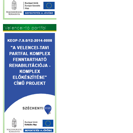
Velencei-tó partfal