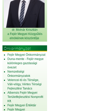
dr. Molnár Krisztián
a Fejér Megyei Közgyűlés
elnök
ének köszöntője
Önkormányzat
Fejér Megyei Önkormányzat
Duna-mente - Fejér megye
különleges gazdasági
övezet
Nemzetiségi
Önkormányzatok
Velencei-tó és Térsége,
Váli-völgy, Vértes Térségi
Fejlesztési Tanács
Albensis Fejér Megyei
Területfejlesztési Nonprofit
Kft.
Fejér Megyei Értéktár
Fejér Megyei