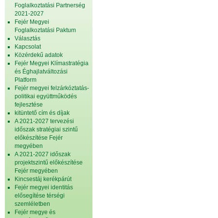
Foglalkoztatási Partnerség
2021-2027
Fejér Megyei
Foglalkoztatási Paktum
Választás
Kapcsolat
Közérdekű adatok
Fejér Megyei Klímastratégia
és Éghajlatváltozási
Platform
Fejér megyei felzárkóztatás-
politikai együttműködés
fejlesztése
kitüntető cím és díjak
A 2021-2027 tervezési
időszak stratégiai szintű
előkészítése Fejér
megyében
A 2021-2027 időszak
projektszintű előkészítése
Fejér megyében
Kincsestáj kerékpárút
Fejér megyei identitás
elősegítése térségi
szemléletben
Fejér megye és