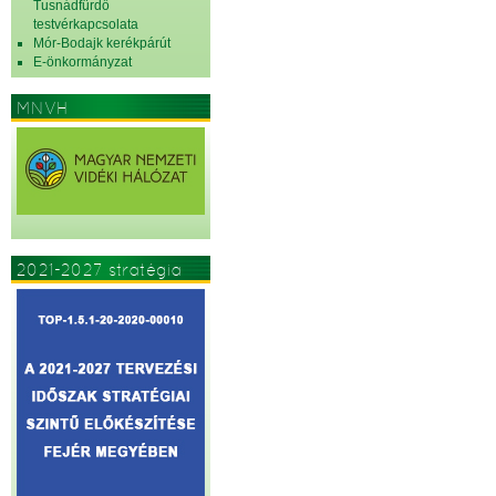
Tusnádfürdő
testvérkapcsolata
Mór-Bodajk kerékpárút
E-önkormányzat
MNVH
2021-2027 stratégia