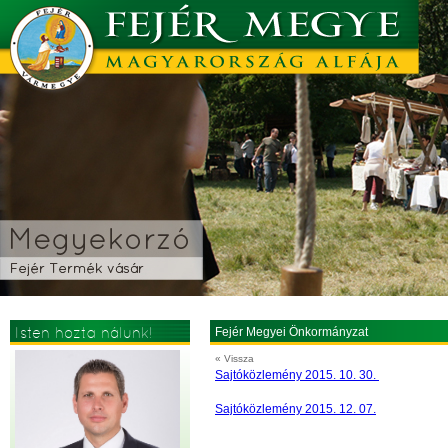
Isten hozta nálunk!
Fejér Megyei Önkormányzat
« Vissza
Sajtóközlemény 2015. 10. 30.
Sajtóközlemény 2015. 12. 07.