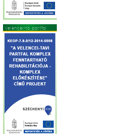
Velencei-tó partfal