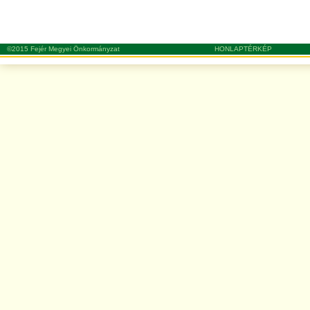
©2015 Fejér Megyei Önkormányzat
HONLAPTÉRKÉP