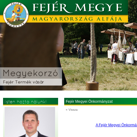
Isten hozta nálunk!
Fejér Megyei Önkormányzat
« Vissza
A Fejér Megyei Önkormán