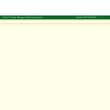
©2015 Fejér Megyei Önkormányzat
HONLAPTÉRKÉP