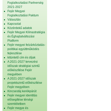
Foglalkoztatási Partnerség
2021-2027
Fejér Megyei
Foglalkoztatási Paktum
Választás
Kapcsolat
Közérdekű adatok
Fejér Megyei Klímastratégia
és Éghajlatváltozási
Platform
Fejér megyei felzárkóztatás-
politikai együttműködés
fejlesztése
kitüntető cím és díjak
A 2021-2027 tervezési
időszak stratégiai szintű
előkészítése Fejér
megyében
A 2021-2027 időszak
projektszintű előkészítése
Fejér megyében
Kincsestáj kerékpárút
Fejér megyei identitás
elősegítése térségi
szemléletben
Fejér megye és