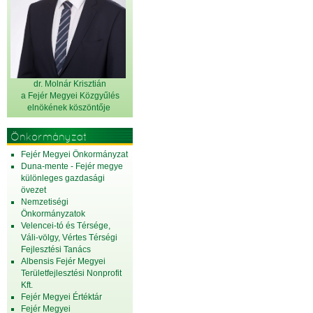
dr. Molnár Krisztián
a Fejér Megyei Közgyűlés
elnök
ének köszöntője
Önkormányzat
Fejér Megyei Önkormányzat
Duna-mente - Fejér megye
különleges gazdasági
övezet
Nemzetiségi
Önkormányzatok
Velencei-tó és Térsége,
Váli-völgy, Vértes Térségi
Fejlesztési Tanács
Albensis Fejér Megyei
Területfejlesztési Nonprofit
Kft.
Fejér Megyei Értéktár
Fejér Megyei