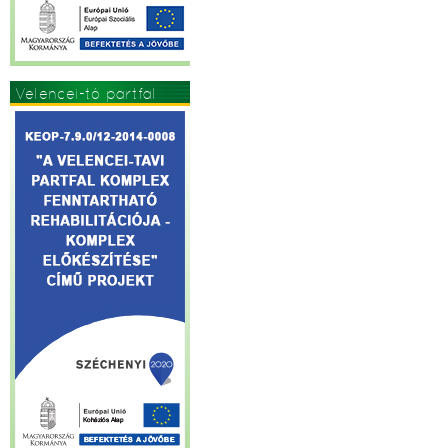
Velencei-tó partfal