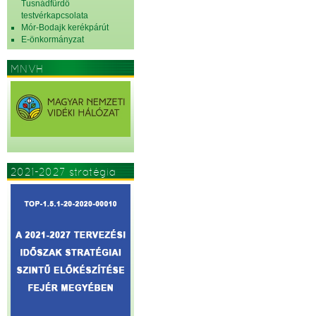
Tusnádfürdő
testvérkapcsolata
Mór-Bodajk kerékpárút
E-önkormányzat
MNVH
2021-2027 stratégia