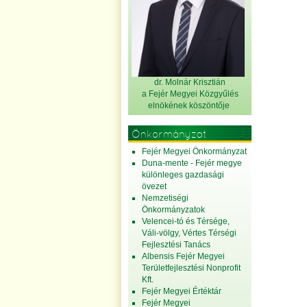
dr. Molnár Krisztián
a Fejér Megyei Közgyűlés
elnök
ének köszöntője
Önkormányzat
Fejér Megyei Önkormányzat
Duna-mente - Fejér megye
különleges gazdasági
övezet
Nemzetiségi
Önkormányzatok
Velencei-tó és Térsége,
Váli-völgy, Vértes Térségi
Fejlesztési Tanács
Albensis Fejér Megyei
Területfejlesztési Nonprofit
Kft.
Fejér Megyei Értéktár
Fejér Megyei