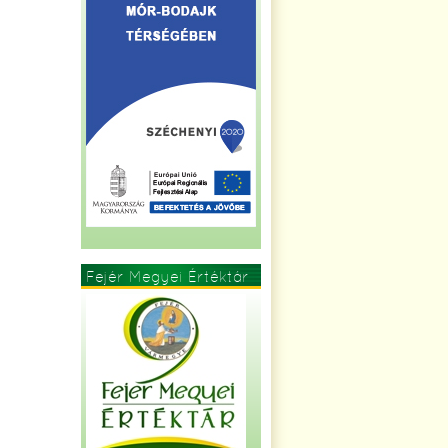
Fejér Megyei Értéktár