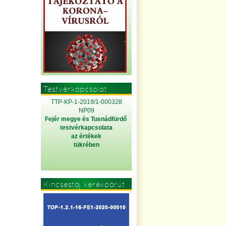
Testvérkapcsolat
TTP-KP-1-2019/1-000328
NP09
Fejér megye és Tusnádfürdő
testvérkapcsolata
az értékek
tükrében
Kincsestáj kerékpárút