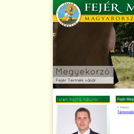
Isten hozta nálunk!
Fejér Meg
« Vissza
Támogatás