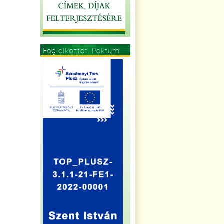
Foglalkoztat. Paktum