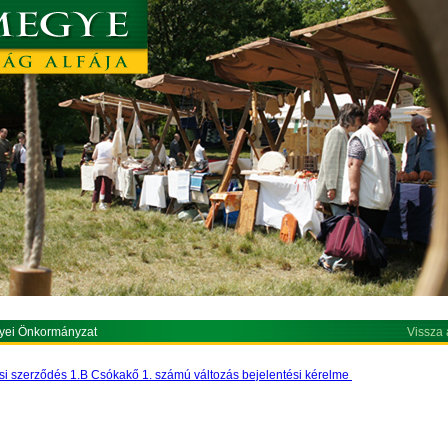
yei Önkormányzat
Vissza 
i szerződés 1.B Csókakő 1. számú változás bejelentési kérelme