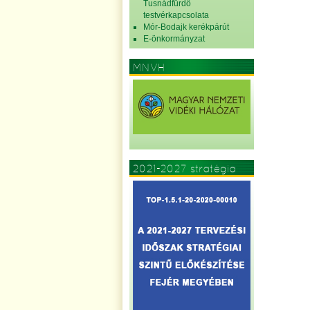
Tusnádfürdő
testvérkapcsolata
Mór-Bodajk kerékpárút
E-önkormányzat
MNVH
2021-2027 stratégia