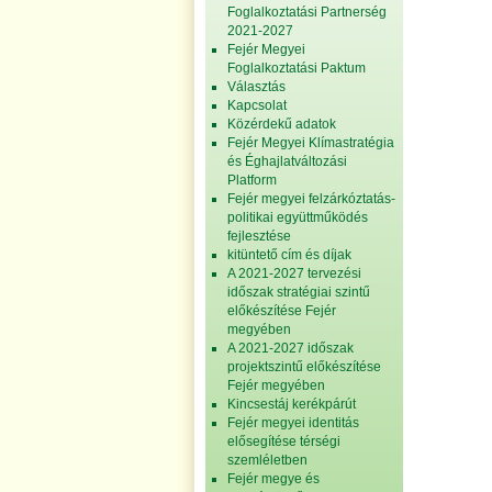
Foglalkoztatási Partnerség
2021-2027
Fejér Megyei
Foglalkoztatási Paktum
Választás
Kapcsolat
Közérdekű adatok
Fejér Megyei Klímastratégia
és Éghajlatváltozási
Platform
Fejér megyei felzárkóztatás-
politikai együttműködés
fejlesztése
kitüntető cím és díjak
A 2021-2027 tervezési
időszak stratégiai szintű
előkészítése Fejér
megyében
A 2021-2027 időszak
projektszintű előkészítése
Fejér megyében
Kincsestáj kerékpárút
Fejér megyei identitás
elősegítése térségi
szemléletben
Fejér megye és