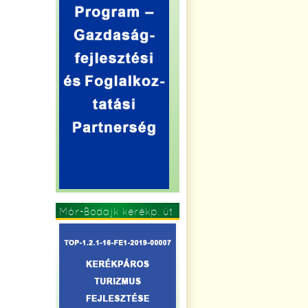
Mór-Bodajk kerékp. út