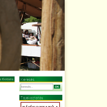
Keresés
a főoldalra
OK
Tájékoztatás