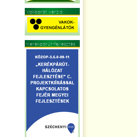
Vakbarát verzió
Kerékpárút-fejlesztés