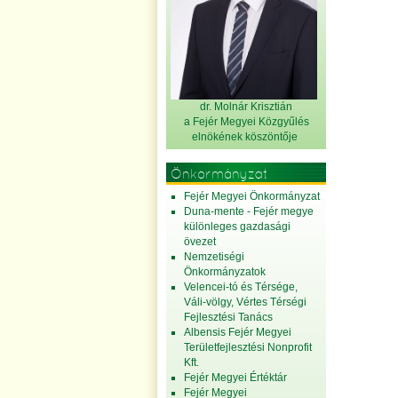
dr. Molnár Krisztián
a Fejér Megyei Közgyűlés
elnök
ének köszöntője
Önkormányzat
Fejér Megyei Önkormányzat
Duna-mente - Fejér megye
különleges gazdasági
övezet
Nemzetiségi
Önkormányzatok
Velencei-tó és Térsége,
Váli-völgy, Vértes Térségi
Fejlesztési Tanács
Albensis Fejér Megyei
Területfejlesztési Nonprofit
Kft.
Fejér Megyei Értéktár
Fejér Megyei