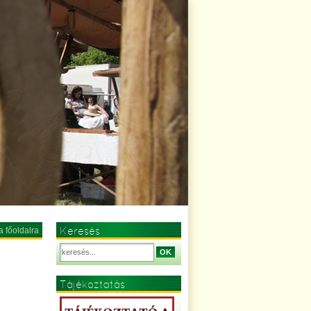
Keresés
a főoldalra
OK
Tájékoztatás