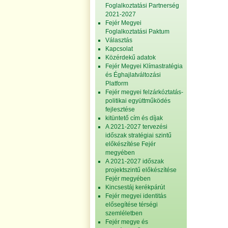
Foglalkoztatási Partnerség
2021-2027
Fejér Megyei
Foglalkoztatási Paktum
Választás
Kapcsolat
Közérdekű adatok
Fejér Megyei Klímastratégia
és Éghajlatváltozási
Platform
Fejér megyei felzárkóztatás-
politikai együttműködés
fejlesztése
kitüntető cím és díjak
A 2021-2027 tervezési
időszak stratégiai szintű
előkészítése Fejér
megyében
A 2021-2027 időszak
projektszintű előkészítése
Fejér megyében
Kincsestáj kerékpárút
Fejér megyei identitás
elősegítése térségi
szemléletben
Fejér megye és