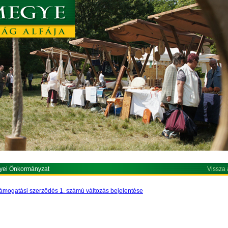
yei Önkormányzat
Vissza 
ámogatási szerződés 1. számú változás bejelentése