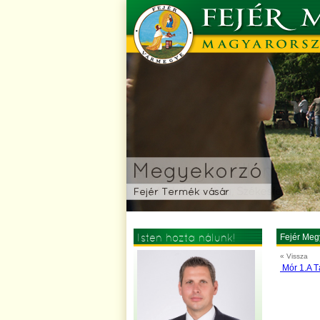
Isten hozta nálunk!
Fejér Meg
« Vissza
Mór 1.A T