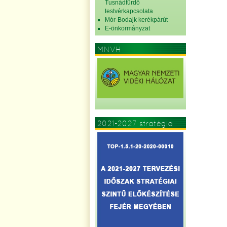
Tusnádfürdő
testvérkapcsolata
Mór-Bodajk kerékpárút
E-önkormányzat
MNVH
2021-2027 stratégia