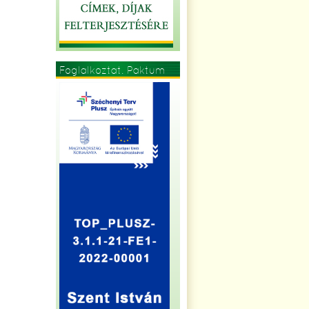
Foglalkoztat. Paktum