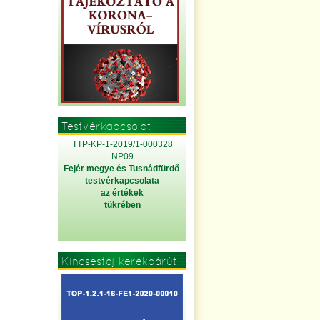
Testvérkapcsolat
TTP-KP-1-2019/1-000328
NP09
Fejér megye és Tusnádfürdő
testvérkapcsolata
az értékek
tükrében
Kincsestáj kerékpárút