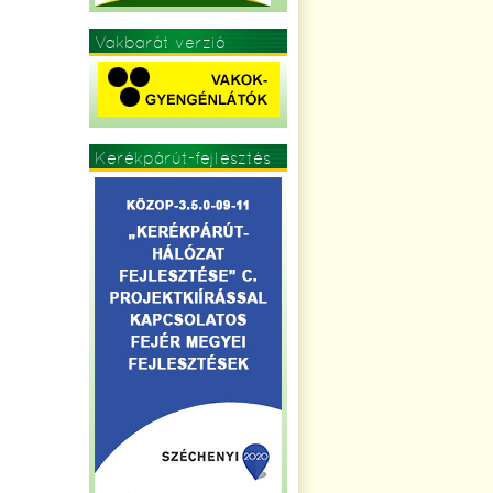
Vakbarát verzió
Kerékpárút-fejlesztés