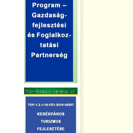
Mór-Bodajk kerékp. út