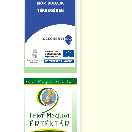
Fejér Megyei Értéktár