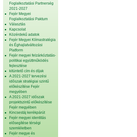
Foglalkoztatási Partnerség
2021-2027
Fejér Megyei
Foglalkoztatási Paktum
Választás
Kapcsolat
Közérdekű adatok
Fejér Megyei Klímastratégia
és Éghajlatváltozási
Platform
Fejér megyei felzárkóztatás-
politikai együttműködés
fejlesztése
kitüntető cím és díjak
A 2021-2027 tervezési
időszak stratégiai szintű
előkészítése Fejér
megyében
A 2021-2027 időszak
projektszintű előkészítése
Fejér megyében
Kincsestáj kerékpárút
Fejér megyei identitás
elősegítése térségi
szemléletben
Fejér megye és