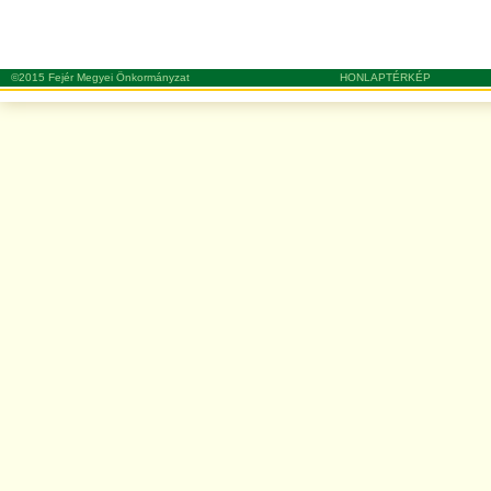
©2015 Fejér Megyei Önkormányzat
HONLAPTÉRKÉP