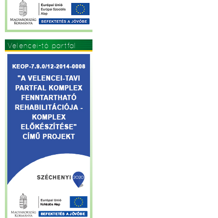
Velencei-tó partfal