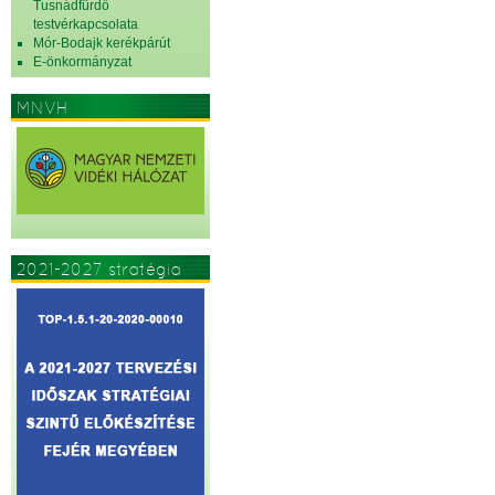
Tusnádfürdő
testvérkapcsolata
Mór-Bodajk kerékpárút
E-önkormányzat
MNVH
2021-2027 stratégia