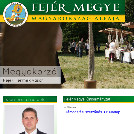
Isten hozta nálunk!
Fejér Megyei Önkormányzat
« Vissza
Támogatási szerződés 3.B Nadap