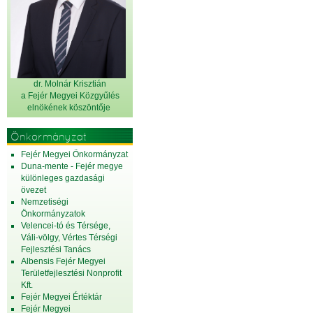
dr. Molnár Krisztián
a Fejér Megyei Közgyűlés
elnök
ének köszöntője
Önkormányzat
Fejér Megyei Önkormányzat
Duna-mente - Fejér megye
különleges gazdasági
övezet
Nemzetiségi
Önkormányzatok
Velencei-tó és Térsége,
Váli-völgy, Vértes Térségi
Fejlesztési Tanács
Albensis Fejér Megyei
Területfejlesztési Nonprofit
Kft.
Fejér Megyei Értéktár
Fejér Megyei