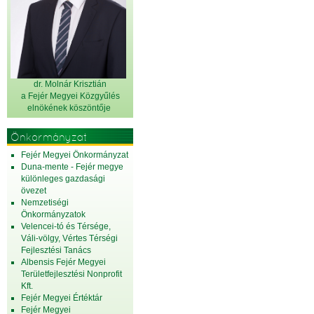
dr. Molnár Krisztián
a Fejér Megyei Közgyűlés
elnök
ének köszöntője
Önkormányzat
Fejér Megyei Önkormányzat
Duna-mente - Fejér megye
különleges gazdasági
övezet
Nemzetiségi
Önkormányzatok
Velencei-tó és Térsége,
Váli-völgy, Vértes Térségi
Fejlesztési Tanács
Albensis Fejér Megyei
Területfejlesztési Nonprofit
Kft.
Fejér Megyei Értéktár
Fejér Megyei