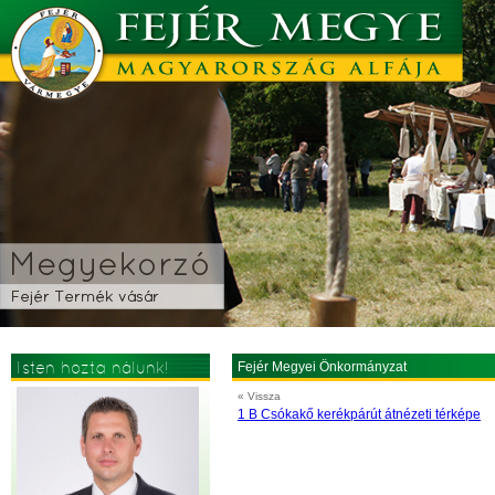
Isten hozta nálunk!
Fejér Megyei Önkormányzat
« Vissza
1 B Csókakő kerékpárút átnézeti térképe