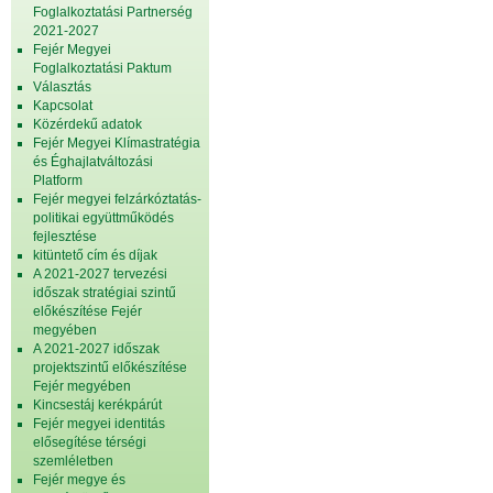
Foglalkoztatási Partnerség
2021-2027
Fejér Megyei
Foglalkoztatási Paktum
Választás
Kapcsolat
Közérdekű adatok
Fejér Megyei Klímastratégia
és Éghajlatváltozási
Platform
Fejér megyei felzárkóztatás-
politikai együttműködés
fejlesztése
kitüntető cím és díjak
A 2021-2027 tervezési
időszak stratégiai szintű
előkészítése Fejér
megyében
A 2021-2027 időszak
projektszintű előkészítése
Fejér megyében
Kincsestáj kerékpárút
Fejér megyei identitás
elősegítése térségi
szemléletben
Fejér megye és