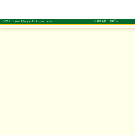
©2015 Fejér Megyei Önkormányzat
HONLAPTÉRKÉP