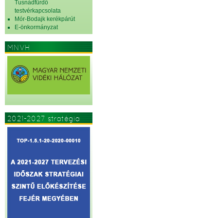
Tusnádfürdő
testvérkapcsolata
Mór-Bodajk kerékpárút
E-önkormányzat
MNVH
2021-2027 stratégia