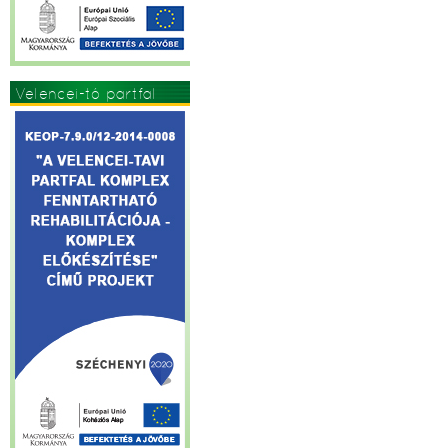
Velencei-tó partfal