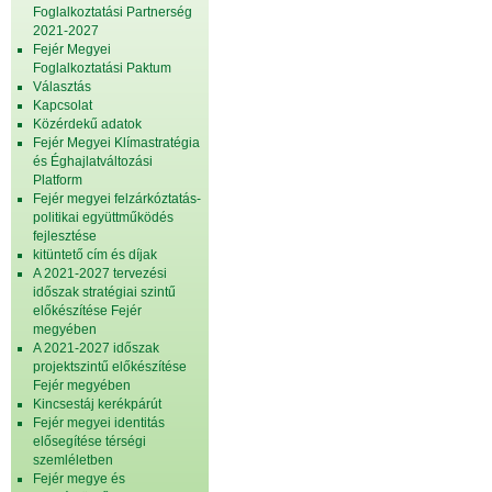
Foglalkoztatási Partnerség
2021-2027
Fejér Megyei
Foglalkoztatási Paktum
Választás
Kapcsolat
Közérdekű adatok
Fejér Megyei Klímastratégia
és Éghajlatváltozási
Platform
Fejér megyei felzárkóztatás-
politikai együttműködés
fejlesztése
kitüntető cím és díjak
A 2021-2027 tervezési
időszak stratégiai szintű
előkészítése Fejér
megyében
A 2021-2027 időszak
projektszintű előkészítése
Fejér megyében
Kincsestáj kerékpárút
Fejér megyei identitás
elősegítése térségi
szemléletben
Fejér megye és