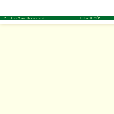
©2015 Fejér Megyei Önkormányzat
HONLAPTÉRKÉP