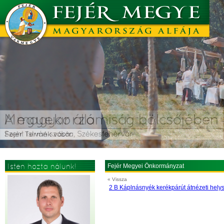
Isten hozta nálunk!
Fejér Megyei Önkormányzat
« Vissza
2 B Káplnásnyék kerékpárút átnézeti helys