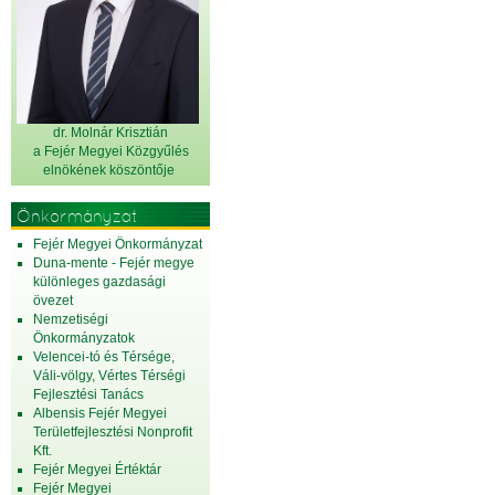
dr. Molnár Krisztián
a Fejér Megyei Közgyűlés
elnök
ének köszöntője
Önkormányzat
Fejér Megyei Önkormányzat
Duna-mente - Fejér megye
különleges gazdasági
övezet
Nemzetiségi
Önkormányzatok
Velencei-tó és Térsége,
Váli-völgy, Vértes Térségi
Fejlesztési Tanács
Albensis Fejér Megyei
Területfejlesztési Nonprofit
Kft.
Fejér Megyei Értéktár
Fejér Megyei