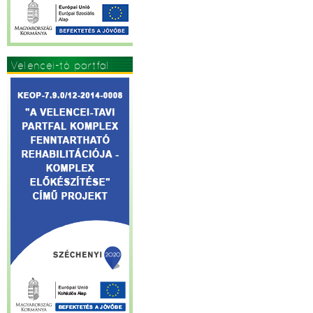
Velencei-tó partfal