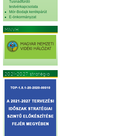
Tusnádfürdő
testvérkapcsolata
Mór-Bodajk kerékpárút
E-önkormányzat
MNVH
2021-2027 stratégia