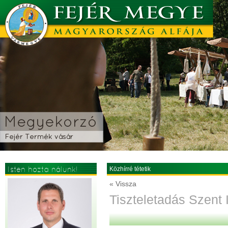
Isten hozta nálunk!
Közhírré tétetik
« Vissza
Tiszteletadás Szent 