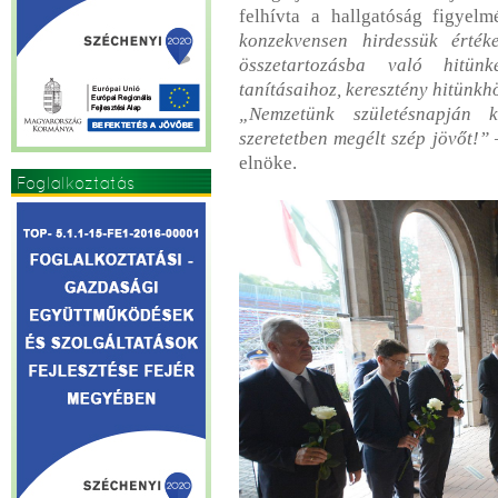
felhívta a hallgatóság figyel
konzekvensen hirdessük érték
összetartozásba való hitünk
tanításaihoz, keresztény hitünkh
„Nemzetünk születésnapján k
szeretetben megélt szép jövőt!”
elnöke.
Foglalkoztatás