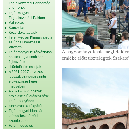
Foglalkoztatási Partnerség
2021-2027
Fejér Megyei
Foglalkoztatási Paktum
Választás
Kapcsolat
Közérdekű adatok
Fejér Megyei Klímastratégia
és Éghajlatváltozási
Platform
A hagyományoknak megfelelően a
Fejér megyei felzárkóztatás-
politikai együttműködés
emléke előtt tisztelegtek Széke
fejlesztése
kitüntető cím és díjak
A 2021-2027 tervezési
időszak stratégiai szintű
előkészítése Fejér
megyében
A 2021-2027 időszak
projektszintű előkészítése
Fejér megyében
Kincsestáj kerékpárút
Fejér megyei identitás
elősegítése térségi
szemléletben
Fejér megye és