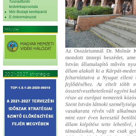
Tusnádfürdő
testvérkapcsolata
Mór-Bodajk kerékpárút
E-önkormányzat
MNVH
Az Osszáriumnál Dr. Molnár K
mondott ünnepi beszédet, ame
István államalapító művén ny
állam alakult ki a Kárpát-mede
2021-2027 stratégia
feltartóztatva a Nyugat elleni
fejlődéséhez. Az eltelt több 
összetéveszthetetlenül egyéni ku
része az európai nemzetek közö
Szent István látnoki személyiség
vasakarata révén vált alkalmas
mint ezer éven keresztül betöltö
állam kiépítése tette lehetővé
támadásokat, hogy ne csak győ