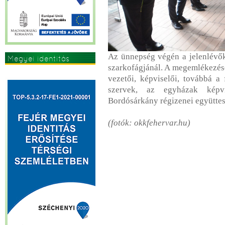
Az ünnepség végén a jelenlévők a
Megyei identitás
szarkofágjánál. A megemlékezése
erősítése
vezetői, képviselői, továbbá a
szervek, az egyházak képv
Bordósárkány régizenei együttes
(fotók: okkfehervar.hu)