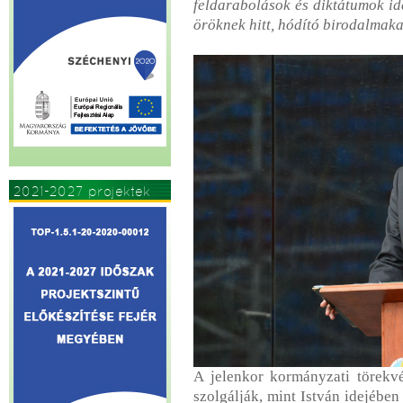
feldarabolások és diktátumok ide
öröknek hitt, hódító birodalmak
2021-2027 projektek
A jelenkor kormányzati törekv
szolgálják, mint István idejében 