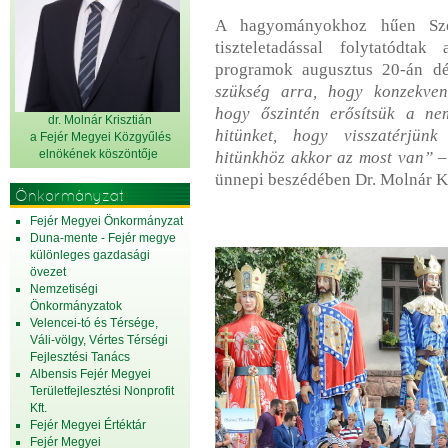
A hagyományokhoz hűen Szen
tiszteletadással folytatódtak
programok augusztus 20-án d
szükség arra, hogy konzekvens
hogy őszintén erősítsük a nem
dr. Molnár Krisztián
hitünket, hogy visszatérjünk
a Fejér Megyei Közgyűlés
elnök
ének köszöntője
hitünkhöz akkor az most van”
–
ünnepi beszédében Dr. Molnár K
Önkormányzat
Fejér Megyei Önkormányzat
Duna-mente - Fejér megye
különleges gazdasági
övezet
Nemzetiségi
Önkormányzatok
Velencei-tó és Térsége,
Váli-völgy, Vértes Térségi
Fejlesztési Tanács
Albensis Fejér Megyei
Területfejlesztési Nonprofit
Kft.
Fejér Megyei Értéktár
Fejér Megyei