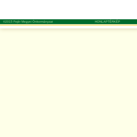
©2015 Fejér Megyei Önkormányzat
HONLAPTÉRKÉP