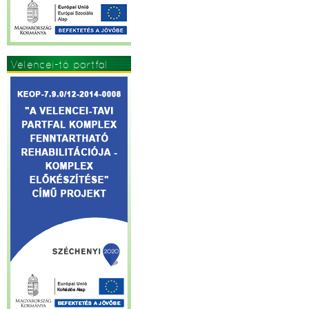
Velencei-tó partfal