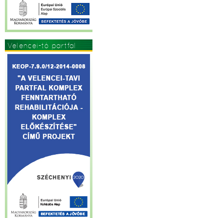
Velencei-tó partfal