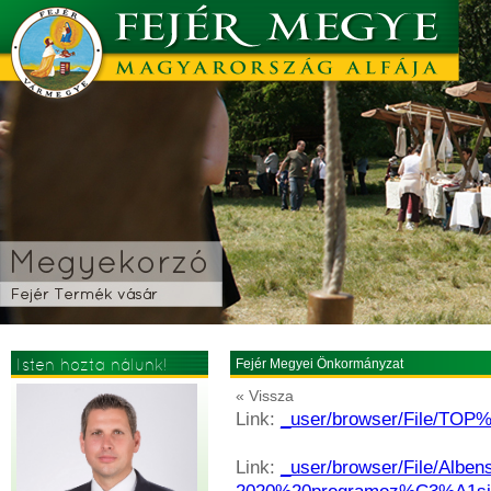
Isten hozta nálunk!
Fejér Megyei Önkormányzat
« Vissza
Link:
_user/browser/File/TO
Link:
_user/browser/File/Alb