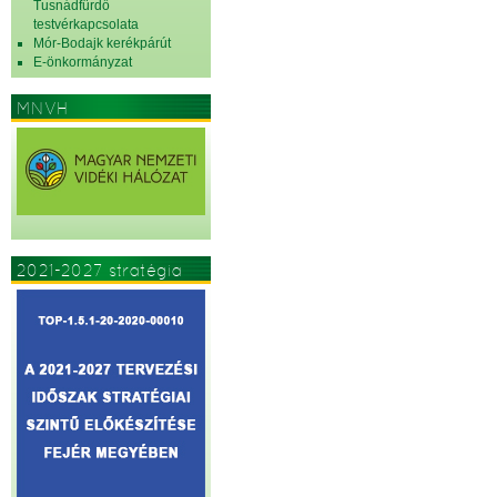
Tusnádfürdő
testvérkapcsolata
Mór-Bodajk kerékpárút
E-önkormányzat
MNVH
2021-2027 stratégia