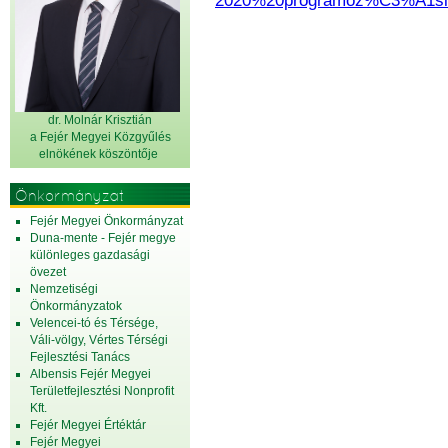
2020%20programoz%C3%A1si
dr. Molnár Krisztián
a Fejér Megyei Közgyűlés
elnök
ének köszöntője
Önkormányzat
Fejér Megyei Önkormányzat
Duna-mente - Fejér megye
különleges gazdasági
övezet
Nemzetiségi
Önkormányzatok
Velencei-tó és Térsége,
Váli-völgy, Vértes Térségi
Fejlesztési Tanács
Albensis Fejér Megyei
Területfejlesztési Nonprofit
Kft.
Fejér Megyei Értéktár
Fejér Megyei