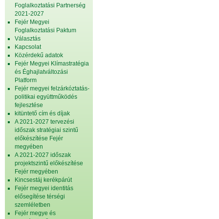
Foglalkoztatási Partnerség
2021-2027
Fejér Megyei
Foglalkoztatási Paktum
Választás
Kapcsolat
Közérdekű adatok
Fejér Megyei Klímastratégia
és Éghajlatváltozási
Platform
Fejér megyei felzárkóztatás-
politikai együttműködés
fejlesztése
kitüntető cím és díjak
A 2021-2027 tervezési
időszak stratégiai szintű
előkészítése Fejér
megyében
A 2021-2027 időszak
projektszintű előkészítése
Fejér megyében
Kincsestáj kerékpárút
Fejér megyei identitás
elősegítése térségi
szemléletben
Fejér megye és