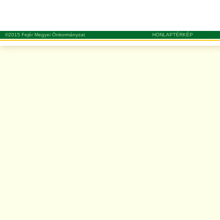
©2015 Fejér Megyei Önkormányzat
HONLAPTÉRKÉP