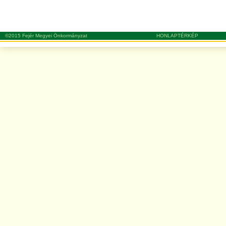
©2015 Fejér Megyei Önkormányzat
HONLAPTÉRKÉP