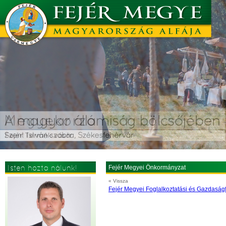
Isten hozta nálunk!
Fejér Megyei Önkormányzat
« Vissza
Fejér Megyei Foglalkoztatási és Gazdaság