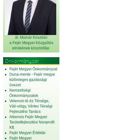
dr. Molnár Krisztián
a Fejér Megyei Közgyűlés
elnök
ének köszöntője
Önkormányzat
Fejér Megyei Önkormányzat
Duna-mente - Fejér megye
különleges gazdasági
övezet
Nemzetiségi
Önkormányzatok
Velencei-tó és Térsége,
Váli-völgy, Vértes Térségi
Fejlesztési Tanács
Albensis Fejér Megyei
Területfejlesztési Nonprofit
Kft.
Fejér Megyei Értéktár
Fejér Megyei