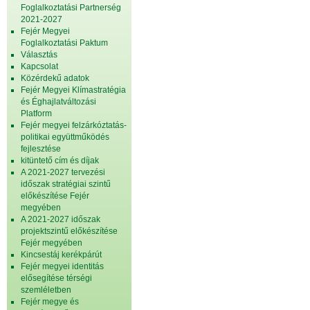
Foglalkoztatási Partnerség
2021-2027
Fejér Megyei
Foglalkoztatási Paktum
Választás
Kapcsolat
Közérdekű adatok
Fejér Megyei Klímastratégia
és Éghajlatváltozási
Platform
Fejér megyei felzárkóztatás-
politikai együttműködés
fejlesztése
kitüntető cím és díjak
A 2021-2027 tervezési
időszak stratégiai szintű
előkészítése Fejér
megyében
A 2021-2027 időszak
projektszintű előkészítése
Fejér megyében
Kincsestáj kerékpárút
Fejér megyei identitás
elősegítése térségi
szemléletben
Fejér megye és