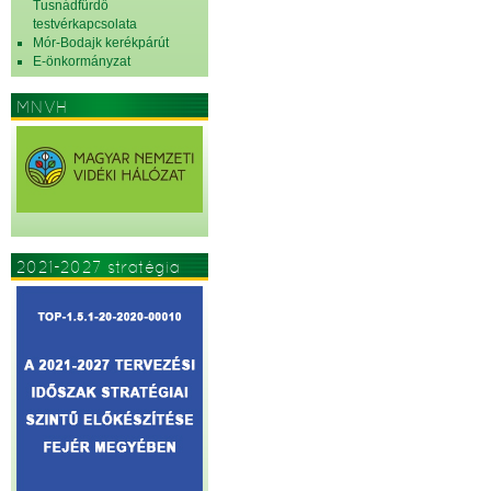
Tusnádfürdő
testvérkapcsolata
Mór-Bodajk kerékpárút
E-önkormányzat
MNVH
2021-2027 stratégia