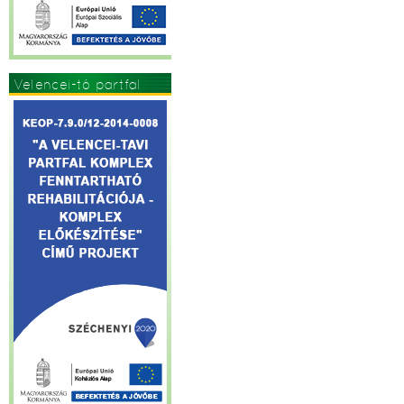
Velencei-tó partfal