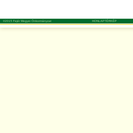
©2015 Fejér Megyei Önkormányzat
HONLAPTÉRKÉP