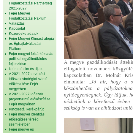
Foglalkoztatási Partnerség
2021-2027
Fejér Megyei
Foglalkoztatási Paktum
Választás
Kapcsolat
Közérdekű adatok
Fejér Megyei Klímastratégia
és Éghajlatváltozási
Platform
Fejér megyei felzárkóztatás-
politikai együttműködés
A megye gazdálkodását átteki
fejlesztése
elfogadott novemberi közgyűlés
kitüntető cím és díjak
A 2021-2027 tervezési
kapcsolatban Dr. Molnár Kri
időszak stratégiai szintű
elmondta:
„Jó hír, hogy a s
előkészítése Fejér
köszönhetően a pályázatokna
megyében
A 2021-2027 időszak
nyitóegyenlegnek. Úgy látjuk, h
projektszintű előkészítése
nézhetünk a következő évben 
Fejér megyében
szükség is van az elhibázott unió
Kincsestáj kerékpárút
Fejér megyei identitás
elősegítése térségi
szemléletben
Fejér megye és