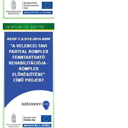
Velencei-tó partfal