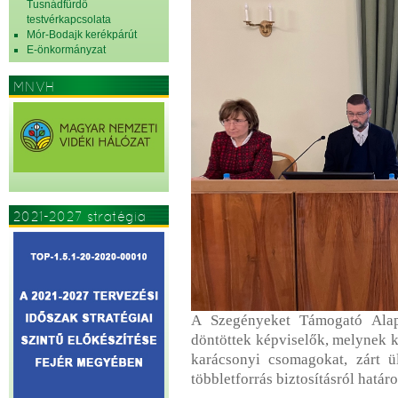
Tusnádfürdő
testvérkapcsolata
Mór-Bodajk kerékpárút
E-önkormányzat
MNVH
2021-2027 stratégia
A Szegényeket Támogató Alapí
döntöttek képviselők, melynek 
karácsonyi csomagokat, zárt ü
többletforrás biztosításról határoz