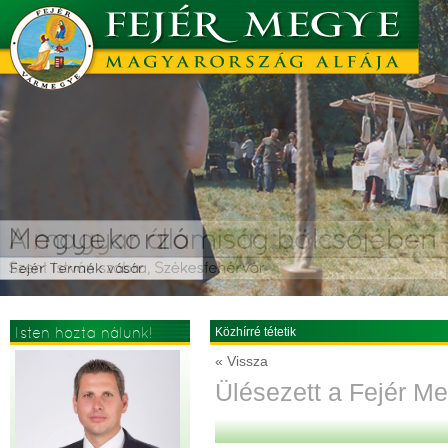
Isten hozta nálunk!
Közhírré tétetik
« Vissza
Ülésezett a Fejér M