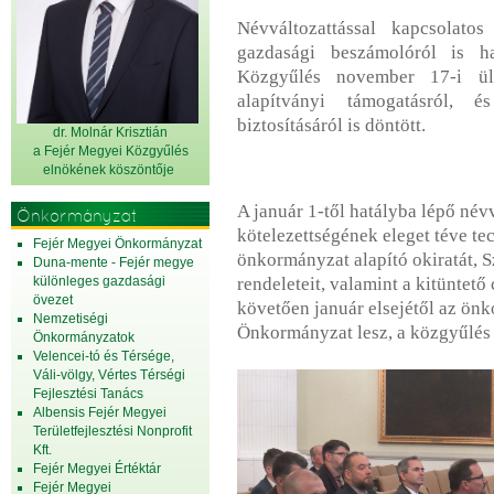
Névváltozattással kapcsolatos
gazdasági beszámolóról is h
Közgyűlés november 17-i ülé
alapítványi támogatásról, és
biztosításáról is döntött.
dr. Molnár Krisztián
a Fejér Megyei Közgyűlés
elnök
ének köszöntője
A január 1-től hatályba lépő név
Önkormányzat
kötelezettségének eleget téve tec
Fejér Megyei Önkormányzat
önkormányzat alapító okiratát, S
Duna-mente - Fejér megye
különleges gazdasági
rendeleteit, valamint a kitüntető 
övezet
követően január elsejétől az ön
Nemzetiségi
Önkormányzat lesz, a közgyűlés
Önkormányzatok
Velencei-tó és Térsége,
Váli-völgy, Vértes Térségi
Fejlesztési Tanács
Albensis Fejér Megyei
Területfejlesztési Nonprofit
Kft.
Fejér Megyei Értéktár
Fejér Megyei