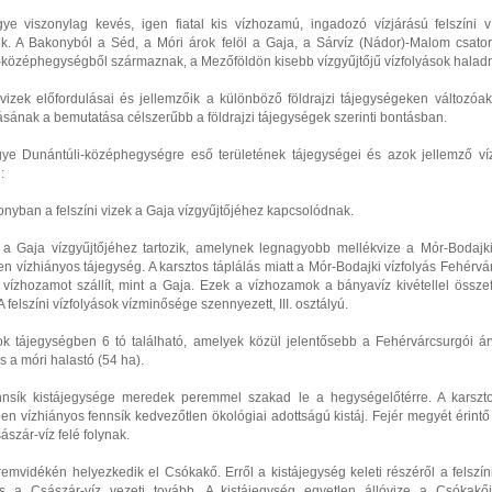
ye viszonylag kevés, igen fiatal kis vízhozamú, ingadozó vízjárású felszíni ví
ik. A Bakonyból a Séd, a Móri árok felöl a Gaja, a Sárvíz (Nádor)-Malom csator
-középhegységből származnak, a Mezőföldön kisebb vízgyűjtőjű vízfolyások halad
i vizek előfordulásai és jellemzőik a különböző földrajzi tájegységeken változóa
ásának a bemutatása célszerűbb a földrajzi tájegységek szerinti bontásban.
ye Dunántúli-középhegységre eső területének tájegységei és azok jellemző víz
:
nyban a felszíni vizek a Gaja vízgyűjtőjéhez kapcsolódnak.
 a Gaja vízgyűjtőjéhez tartozik, amelynek legnagyobb mellékvize a Mór-Bodajki 
n vízhiányos tájegység. A karsztos táplálás miatt a Mór-Bodajki vízfolyás Fehérv
 vízhozamot szállít, mint a Gaja. Ezek a vízhozamok a bányavíz kivétellel össz
 A felszíni vízfolyások vízminősége szennyezett, III. osztályú.
ok tájegységben 6 tó található, amelyek közül jelentősebb a Fehérvárcsurgói árv
s a móri halastó (54 ha).
nnsík kistájegysége meredek peremmel szakad le a hegységelőtérre. A karszto
n vízhiányos fennsík kedvezőtlen ökológiai adottságú kistáj. Fejér megyét érintő
sászár-víz felé folynak.
emvidékén helyezkedik el Csókakő. Erről a kistájegység keleti részéről a felszín
és a Császár-víz vezeti tovább. A kistájegység egyetlen állóvize a Csókakő