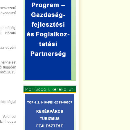
A szakszerű
sjövedelmű
lehetőség,
an vízzáró
 az egyéni
ter-helést
től függően
ridő: 2015.
Mór-Bodajk kerékp. út
hidrológiai
 Velencei
lzi, hogy a