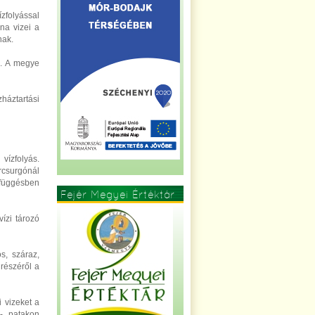
zfolyással
na vizei a
nak.
k. A megye
háztartási
vízfolyás.
árcsurgónál
efüggésben
Fejér Megyei Értéktár
ízi tározó
s, száraz,
 részéről a
i vizeket a
i- patakon