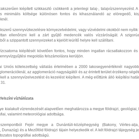
kszerűen kiépített szikkasztó csökkenti a jelenlegi talaj-, talajvízszennyezést. 
ás minimális költsége különösen fontos és kihasználandó az elöregedő, ki
knél.
akszerű szennyvízkezelésre környezetvédelmi, vagy vízvédelmi okokból nem nyílik 
ottan ellenőrizni kell a zárt gyűjtő medencék valós vízzáróságát. A szigorú
l a szippantott szennyvizeket a kijelölt leürítő helyre kell szállítani.
ízcsatorna kiépítését követően fontos, hogy minden ingatlan rácsatlakozzon és
zennyvízgyűjtési megoldás felszámolásra kerüljön.
i Uniós kötelezettség vállalás értelmében a 2000 lakosegyenértéknél nagyobb 
glomerációknál, az agglomeráció nagyságától és az érintett terület érzékeny-ségé
ell a szennyvízelvezetést és kezelést kiépíteni. A még előttünk álló kiépítési hatá
 31.
elszíni vízhálózata
e kialakult vízrendezését alapvetően meghatározza a megye földrajzi, geológiai, 
fiai, valamint meteorológiai adottsága.
i szempontból Fejér megye a Dunántúli-középhegység (Bakony, Vértes-alja,
 Dunazúg) és a Mezőföld földrajzi tájain helyezkedik el. A két földrajzi tájegység je
ozatos topográfiai adottságú.