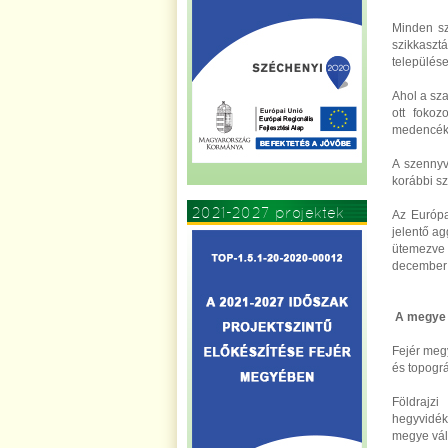
Minden sza
szikkaszt
települése
Ahol a sz
ott fokoz
medencékbő
A szennyv
korábbi s
2021-2027 projektek
Az Európa
jelentő ag
ütemezve k
december
A megye f
Fejér megy
és topográ
Földrajz
hegyvidék,
megye vált