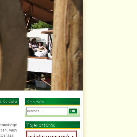
Keresés
a főoldalra
OK
Tájékoztatás
ennyisége
tlen, vagy
tosítása.