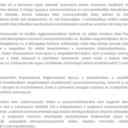
nált víz a környezet egyik alapvető szennyező eleme, amelynek megfelelő e
tos feladat. A vízügyi ágazat a szennyvízhálózat és szennyvíztisztítás létesítésén
sét elkezdte. Ennek hatására több szennyvíztisztító telep létesült és tö
lózat került már kivitelezésre, ill. van folyamatban. A közelmúltban történt csat
isztító telep létesítési beruházások eredményeként azonban a közmű olló még mindi
ízelvezetés és tisztítás agglomerációkban történik. Az utóbbi években több Fe
nyert támogatást a korszerű szennyvízelvezetés és -tisztítás megvalósítására, de 
költségigénye és a támogatási források szűkössége miatt még mindig vannak csat
ek a megyében. Ez utóbbi településeken a szennyvizek ártalmatlanítására,
ra illetve elhelyezésére rövid távon is megoldást kell találni, mert a szivárgó szenn
en a talajt, talajvizet is jelentősen szennyezik, amely során a talajvíz elnit
san ez a folyamat már egyes vízműkutak vízminőségi mérési eredményeiből is sz
nnyeződés folyamatának felgyorsulását okozza a településeken a vezeték
e következtében megnövekedő elszikkasztott szennyvízmennyiség, valamint a s
nitrogén és foszfortartalma. Ezek a szennyező anyagok a talajba és a talajvízbe 
lentősen szennyezve.
vőben nem csatornázandó, illetve a szennyvízelhelyezést nem megoldó tele
ni kell a szennyezés mértékét. Ezt a településeken a szakszerű szennyvíztisztí
ével, a lakosok szennyezésekkel kapcsolatos felvilágosításával célszerű elősegíte
i a szakszerű, korszerű közműpótló berendezések kivitelezését (olyan k
giák, amelyekkel környezetszennyezés nélkül, helyben, minimális védőtá
ó a szennyvízkezelés).