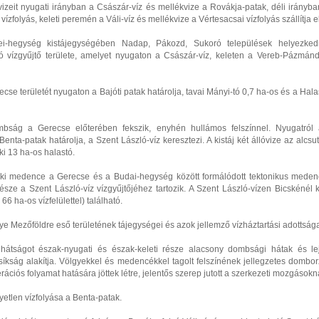
 vizeit nyugati irányban a Császár-víz és mellékvize a Rovákja-patak, déli irányb
ízfolyás, keleti peremén a Váli-víz és mellékvize a Vértesacsai vízfolyás szállítja el
ei-hegység kistájegységében Nadap, Pákozd, Sukoró települések helyezked
tó vízgyűjtő területe, amelyet nyugaton a Császár-víz, keleten a Vereb-Pázmándi
ecse területét nyugaton a Bajóti patak határolja, tavai Mányi-tó 0,7 ha-os és a Hala
mbság a Gerecse előterében fekszik, enyhén hullámos felszínnel. Nyugatról a
 Benta-patak határolja, a Szent László-víz keresztezi. A kistáj két állóvize az alcsu
ki 13 ha-os halastó.
i medence a Gerecse és a Budai-hegység között formálódott tektonikus meden
észe a Szent László-víz vízgyűjtőjéhez tartozik. A Szent László-vízen Bicskénél 
66 ha-os vízfelülettel) található.
e Mezőföldre eső területének tájegységei és azok jellemző vízháztartási adottsága
 hátságot észak-nyugati és észak-keleti része alacsony dombsági hátak és lej
íkság alakítja. Völgyekkel és medencékkel tagolt felszínének jellegzetes domborz
rációs folyamat hatására jöttek létre, jelentős szerep jutott a szerkezeti mozgásokna
gyetlen vízfolyása a Benta-patak.