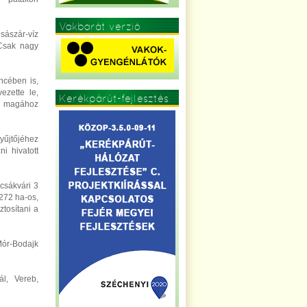
Vakbarát verzió
sászár-víz
 Csak nagy
ncében is,
ezette le,
Kerékpárút-fejlesztés
e magához
gyűjtőjéhez
i hivatott
 csákvári 3
 272 ha-os,
ztosítani a
Mór-Bodajk
l, Vereb,