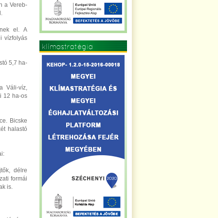
an a Vereb-
.
nek el. A
 vízfolyás
klímastratégia
stó 5,7 ha-
 Váli-víz,
ti 12 ha-os
ce. Bicske
két halastó
i:
tők, délre
ati formái
k is.