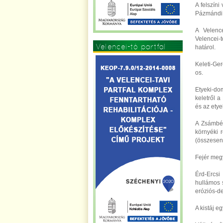
A felszíni
Pázmándi v
A Velenc
Velencei-
Velencei-tó partfal
határol.
Keleti-Ger
os.
Etyeki-do
keletről a
és az etye
A Zsámbék
környéki r
(összesen 
Fejér megy
Érd-Ercsi
hullámos s
eróziós-de
A kistáj e