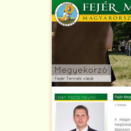
Isten hozta nálunk!
Fejér Meg
« Vissza
A megye 
megóvásán
talajvizen