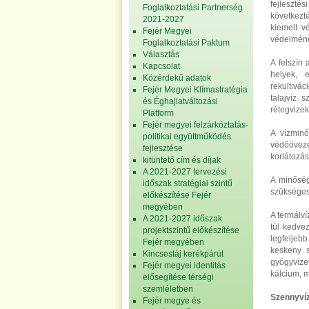
fejleszt
Foglalkoztatási Partnerség
következt
2021-2027
kiemelt v
Fejér Megyei
védelméne
Foglalkoztatási Paktum
Választás
A felszín
Kapcsolat
helyek, 
Közérdekű adatok
rekultivá
Fejér Megyei Klímastratégia
talajvíz 
és Éghajlatváltozási
rétegvizek
Platform
Fejér megyei felzárkóztatás-
A vízminő
politikai együttműködés
védőövez
fejlesztése
korlátozás
kitüntető cím és díjak
A 2021-2027 tervezési
A minőség
időszak stratégiai szintű
szükséges 
előkészítése Fejér
megyében
A termálví
A 2021-2027 időszak
túl kedve
projektszintű előkészítése
legfeljeb
Fejér megyében
keskeny s
Kincsestáj kerékpárút
gyógyvize
Fejér megyei identitás
kálcium, m
elősegítése térségi
szemléletben
Szennyvíz
Fejér megye és