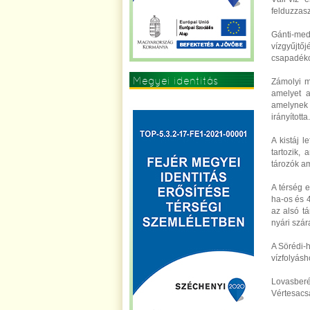
felduzzasz
Gánti-med
vízgyűjtő
csapadékok
Megyei identitás
Zámolyi m
amelyet a
erősítése
amelynek
irányította.
A kistáj l
tartozik, 
tározók am
A térség e
ha-os és 4
az alsó tá
nyári szár
A Sörédi-h
vízfolyásh
Lovasber
Vértesacsa