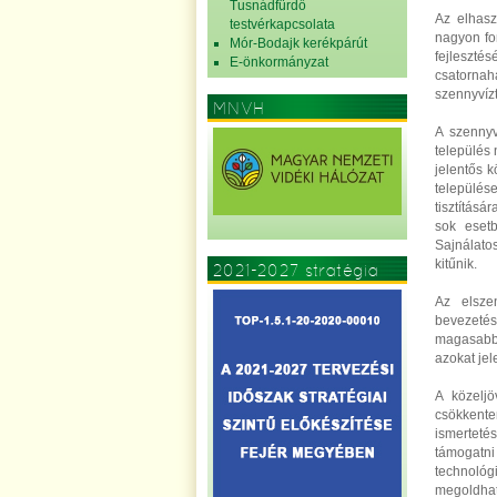
Tusnádfürdő
Az elhasz
testvérkapcsolata
nagyon fon
Mór-Bodajk kerékpárút
fejleszté
E-önkormányzat
csatornahá
szennyvízt
MNVH
A szennyv
település 
jelentős 
település
tisztításá
sok esetb
Sajnálato
kitűnik.
2021-2027 stratégia
Az elsze
bevezetés
magasabb 
azokat je
A közeljö
csökkente
ismertetés
támogatn
technoló
megoldhat