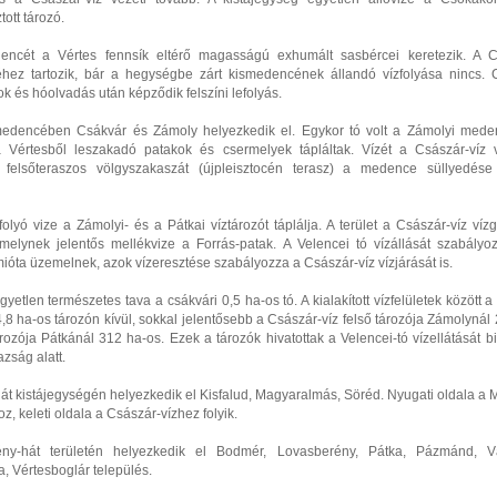
tott tározó.
encét a Vértes fennsík eltérő magasságú exhumált sasbércei keretezik. A C
jéhez tartozik, bár a hegységbe zárt kismedencének állandó vízfolyása nincs.
 és hóolvadás után képződik felszíni lefolyás.
edencében Csákvár és Zámoly helyezkedik el. Egykor tó volt a Zámolyi mede
 Vértesből leszakadó patakok és csermelyek tápláltak. Vízét a Császár-víz v
 felsőteraszos völgyszakaszát (újpleisztocén terasz) a medence süllyedés
efolyó vize a Zámolyi- és a Pátkai víztározót táplálja. A terület a Császár-víz víz
amelynek jelentős mellékvize a Forrás-patak. A Velencei tó vízállását szabályozn
ióta üzemelnek, azok vízeresztése szabályozza a Császár-víz vízjárását is.
gyetlen természetes tava a csákvári 0,5 ha-os tó. A kialakított vízfelületek között a
,8 ha-os tározón kívül, sokkal jelentősebb a Császár-víz felső tározója Zámolynál
rozója Pátkánál 312 ha-os. Ezek a tározók hivatottak a Velencei-tó vízellátását bi
azság alatt.
át kistájegységén helyezkedik el Kisfalud, Magyaralmás, Söréd. Nyugati oldala a 
oz, keleti oldala a Császár-vízhez folyik.
ény-hát területén helyezkedik el Bodmér, Lovasberény, Pátka, Pázmánd, Vá
, Vértesboglár település.