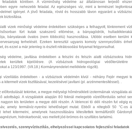
ési feladatok körében. A vízminőség védelme az általánosan terjedő elsze
ében egyre nehezebb feladat. Az egészséges víz, mint a természet legfontos
édelmet igényel. A jövő feladata, rövid és hosszabb távon egyaránt a vízbáziso
k biztosítása.
 alatti vizek minőségi védelme érdekében szükséges a felhagyott, tönkrement víz
elsősorban fúrt kutak szakszerű eltömése, a bányagödrök, hulladéklerakás
ciója, bányatavak óvatos (nem többcélú) hasznosítása. Utóbbi esetben kerülni ke
szervesanyag terhelését. Ezeken keresztül ugyanis komoly szennyeződés érhet
et, és ezzel a már jelenleg is észlelt nitrátosodási folyamat felgyorsulhat.
ség védelme, javítása érdekében a felszíni és felszín alatti vízbázisokra hidr
etek kerültek kijelölésre. (A vízbázisok hidrogeológiai védőterületére 
okat a 123/1997. (VII.18.) Kormányrendelet melléklete rögzíti).
i vízellátás érdekében - a vízbázisok védelmén kívül - néhány Fejér megyei t
a kitermelt vizek tisztításával, kezelésével javítani (pl. arzénmentesítéssel). .
z előfordulását tekintve, a megye mélységi hőmérsékleti izotermáinak vizsgálata 
ző adottságú. A vizsgálatok alapján 80 foknál melegebb vízelőfordulás sehol se
b nagyon kis területen a megye déli részén. A Velencei tó déli részén fut végig 
áv, amely termálvíz-nyerési lehetőséget mutat. Ebből a rétegből 50 °C-os 
t lehet kitermelni, amelynek hasznosítására létesítettek termálfürdőt Gárdony
agnézium, hidrokarbonát, vas mellett jód-brómos és szulfátos tartalmú.
elvezetés, szennyvíztisztítás, elhelyezéssel kapcsolatos fejlesztési feladatok