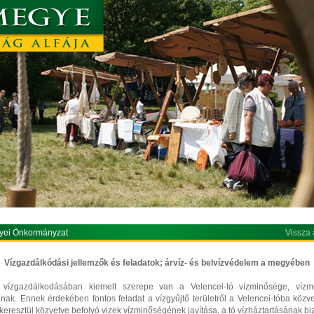
yei Önkormányzat
Vissza 
Vízgazdálkódási jellemzők és feladatok; árvíz- és belvízvédelem a megyében
vízgazdálkodásában kiemelt szerepe van a Velencei-tó vízminősége, vízm
ak. Ennek érdekében fontos feladat a vízgyűjtő területről a Velencei-tóba közve
 keresztül közvetve befolyó vizek vízminőségének javítása, a tó vízháztartásának biz