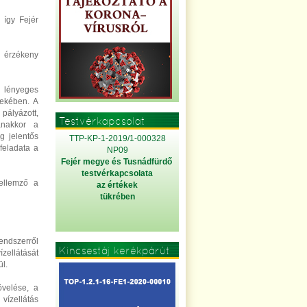
 így Fejér
z érzékeny
n lényeges
dekében. A
pályázott,
Testvérkapcsolat
anakkor a
g jelentős
TTP-KP-1-2019/1-000328
feladata a
NP09
Fejér megye és Tusnádfürdő
testvérkapcsolata
jellemző a
az értékek
tükrében
endszerről
Kincsestáj kerékpárút
zellátását
ül.
övelése, a
vízellátás