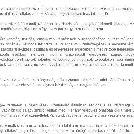
ye településeinek vízellátására az egészséges vezetékes ivóvízellátás kiépült,
zetékes vízellátás vonatkozásában teljesen ellátottnak tekintendő.
en a vízellátás vonatkozásában a vízbázis védelme jelent kiemelt feladatot. A
 felmérése országosan, s így a vizsgált megyében is megtörtént.
ízelvezetés, tisztítás, elhelyezés kérdésének a rendezésében a közelmúltba
sek történtek, különös tekintettel a Velencei-tó vízminőségének a védelme ér
szakszerű gyűjtése, tisztítása és elhelyezése érdekében a megye több települése 
tóbbi években jelentősen nőtt a csatornázott települések száma. Ugy
kezelési beruházások jelentős költségigénye miatt sok településen még mindi
gok vannak a korszerű szennyvízkezelés terén, ezért e hiányok pótlása kiemelt 
.
kvíz elvezetésének hiányosságai is számos települést érint. Általánosan 
 csapadékvíz elvezetés, amelynek kiépítettsége is nagyon hiányos.
ye területén a települések vízellátását általában regionális és kistérségi r
k, vagy önálló saját vízműről oldják meg. Néhány település önállóan oldja meg ví
kormányzat által üzemeltetett Vízműről, vagy létrehozott helyi szervezeten kereszt
tás vonatkozásában a fejlesztési feladatokban ma már nem a bekötöttség n
gi ellátás" megoldása a legfontosabb. A "minőség" biztosítása kerül előtérbe a 