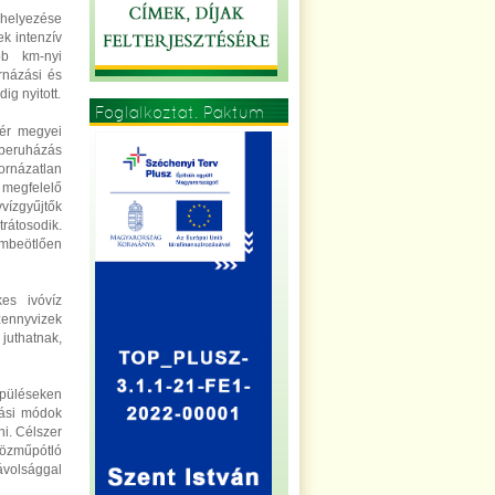
lhelyezése
ek intenzív
bb km-nyi
ornázási és
g nyitott.
Foglalkoztat. Paktum
jér megyei
a beruházás
ornázatlan
 megfelelő
yvízgyűjtők
rátosodik.
embeötlően
es ivóvíz
zennyvizek
juthatnak,
püléseken
tási módok
ni. Célszer
özműpótló
volsággal