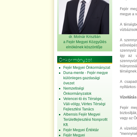
Fejér meg
megye a ve
A térségb
vízbázisok
dr. Molnár Krisztián
A szennyv
a Fejér Megyei Közgyűlés
előrelépé
elnök
ének köszöntője
szennyvíz 
így az u
Önkormányzat
szennyvíz
hiányossá
Fejér Megyei Önkormányzat
térségnek
Duna-mente - Fejér megye
különleges gazdasági
A csapadé
övezet
nyíltárkos
Nemzetiségi
Önkormányzatok
Vízellátás
Velencei-tó és Térsége,
Váli-völgy, Vértes Térségi
Fejér meg
Fejlesztési Tanács
biztosítjá
Albensis Fejér Megyei
vagy az Ön
Területfejlesztési Nonprofit
Kft.
A vízellá
Fejér Megyei Értéktár
"mennyisé
Fejér Megyei