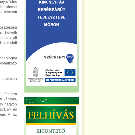
nnyeződés
abb kincse
k fokozott
beszerzési
 helyetti
ll a nyílt
i a védett
ogeológiai
vonatkozó
elepülésen
alapján nem
m várható,
FELHÍVÁS
egy nagyon
ásvány- és
ban. A víz