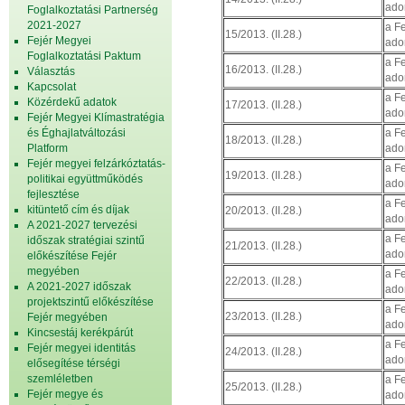
ado
Foglalkoztatási Partnerség
2021-2027
a F
15/2013. (II.28.)
Fejér Megyei
ado
Foglalkoztatási Paktum
a F
16/2013. (II.28.)
Választás
ado
Kapcsolat
a F
Közérdekű adatok
17/2013. (II.28.)
ado
Fejér Megyei Klímastratégia
és Éghajlatváltozási
a F
18/2013. (II.28.)
Platform
ado
Fejér megyei felzárkóztatás-
a F
19/2013. (II.28.)
politikai együttműködés
ado
fejlesztése
a F
kitüntető cím és díjak
20/2013. (II.28.)
ado
A 2021-2027 tervezési
a F
időszak stratégiai szintű
21/2013. (II.28.)
ado
előkészítése Fejér
megyében
a F
22/2013. (II.28.)
A 2021-2027 időszak
ado
projektszintű előkészítése
a F
23/2013. (II.28.)
Fejér megyében
ado
Kincsestáj kerékpárút
a F
Fejér megyei identitás
24/2013. (II.28.)
ado
elősegítése térségi
szemléletben
a F
25/2013. (II.28.)
Fejér megye és
ado