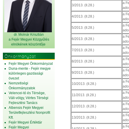
a F
3/2013. (II.28.)
ado
a F
4/2013. (II.28.)
ado
a F
5/2013. (II.28.)
ado
dr. Molnár Krisztián
a F
6/2013. (II.28.)
a Fejér Megyei Közgyűlés
ado
elnök
ének köszöntője
a F
7/2013. (II.28.)
ado
Önkormányzat
a F
8/2013. (II.28.)
Fejér Megyei Önkormányzat
ado
Duna-mente - Fejér megye
a F
9/2013. (II.28.)
különleges gazdasági
ado
övezet
a F
Nemzetiségi
10/2013. (II.28.)
ado
Önkormányzatok
a F
Velencei-tó és Térsége,
11/2013. (II.28.)
ado
Váli-völgy, Vértes Térségi
Fejlesztési Tanács
a F
12/2013. (II.28.)
Albensis Fejér Megyei
ado
Területfejlesztési Nonprofit
a F
Kft.
13/2013. (II.28.)
ado
Fejér Megyei Értéktár
a F
Fejér Megyei
14/2013. (II.28.)