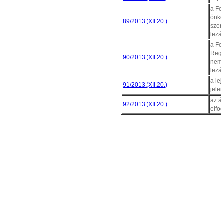
a Fe
önk
89/2013.(XII.20.)
szer
lez
a F
Regi
90/2013.(XII.20.)
nemz
lez
a le
91/2013.(XII.20.)
jele
az á
92/2013.(XII.20.)
elf