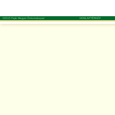
©2015 Fejér Megyei Önkormányzat
HONLAPTÉRKÉP