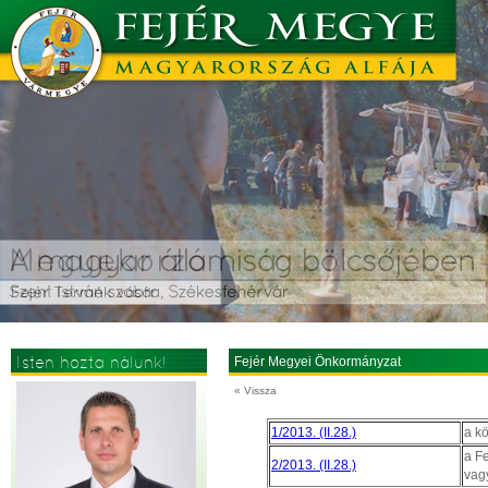
Isten hozta nálunk!
Fejér Megyei Önkormányzat
« Vissza
1/2013. (II.28.)
a k
a F
2/2013. (II.28.)
vag