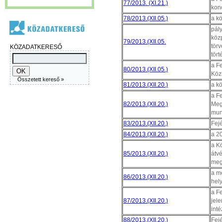
77/2013. (XI.21.)
kon
78/2013.(XII.05.)
a k
pál
közp
79/2013.(XII.05.
törv
KÖZADATKERESŐ
tör
a F
80/2013.(XII.05.)
Köz
Összetett kereső »
81/2013.(XII.20.)
a k
a F
82/2013.(XII.20.)
Meg
mun
83/2013.(XII.20.)
Fejé
84/2013.(XII.20.)
a 20
a K
85/2013.(XII.20.)
átv
meg
a m
86/2013.(XII.20.)
hel
a F
87/2013.(XII.20.)
jel
int
88/2013.(XII.20.)
Fej