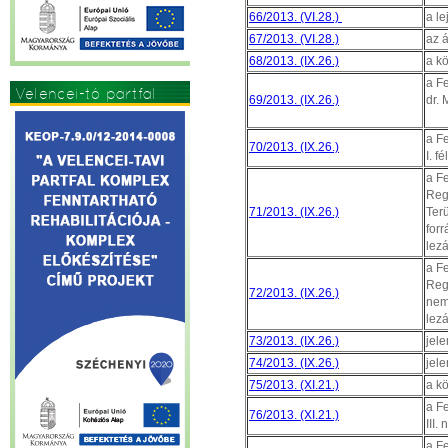
66/2013. (VI.28.)
a le
67/2013. (VI.28.)
az 
68/2013. (IX.26.)
a k
a Fe
Velencei-tó partfal
69/2013. (IX.26.)
dr.
a F
70/2013. (IX.26.)
I. f
a F
Regi
71/2013. (IX.26.)
Terü
forr
lez
a F
Regi
72/2013. (IX.26.)
nemz
lez
73/2013. (IX.26.)
jele
74/2013. (IX.26.)
jele
75/2013. (XI.21.)
a k
a F
76/2013. (XI.21.)
III.
a F