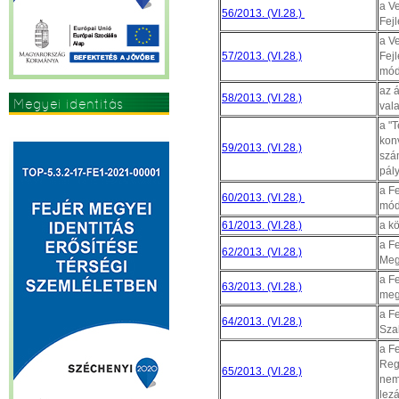
a Ve
56/2013. (VI.28.)
Fej
a Ve
57/2013. (VI.28.)
Fej
mód
az á
58/2013. (VI.28.)
Megyei identitás
val
erősítése
a "
kon
59/2013. (VI.28.)
szá
pály
a F
60/2013. (VI.28.)
mód
61/2013. (VI.28.)
a kö
a Fe
62/2013. (VI.28.)
Meg
a Fe
63/2013. (VI.28.)
meg
a F
64/2013. (VI.28.)
Sza
a F
Regi
65/2013. (VI.28.)
nemz
lez