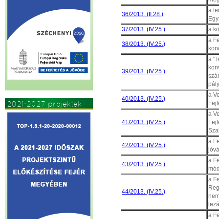
a te
36/2013. (II.28.)
Egy
37/2013. (IV.25.)
a k
a F
38/2013. (IV.25.)
kon
a "
kon
39/2013. (IV.25.)
szá
pály
a Ve
40/2013. (IV.25.)
2021-2027 projektek
Fej
a Ve
41/2013. (IV.25.)
Fej
Sza
a F
42/2013. (IV.25.)
jóv
a F
43/2013. (IV.25.)
mód
a F
Regi
44/2013. (IV.25.)
nemz
lez
a F