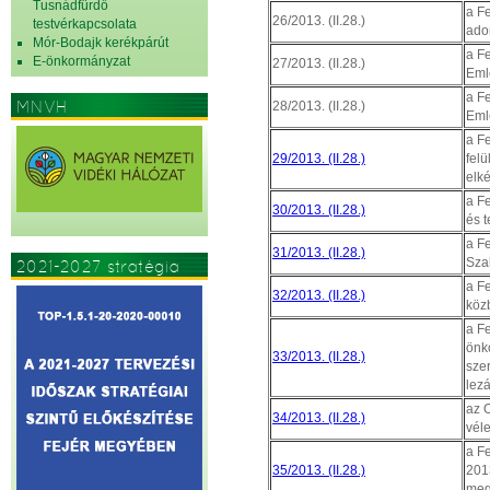
Tusnádfürdő
a F
26/2013. (II.28.)
testvérkapcsolata
ado
Mór-Bodajk kerékpárút
a F
E-önkormányzat
27/2013. (II.28.)
Eml
a F
MNVH
28/2013. (II.28.)
Eml
a F
29/2013. (II.28.)
felü
elk
a Fe
30/2013. (II.28.)
és t
a F
31/2013. (II.28.)
Sza
2021-2027 stratégia
a F
32/2013. (II.28.)
köz
a Fe
önk
33/2013. (II.28.)
szer
lez
az 
34/2013. (II.28.)
vél
a Fe
35/2013. (II.28.)
201
meg