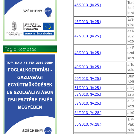
Terü
45/2013. (IV.25.)
forr
lez
Éves
46/2013. (IV.25.)
elle
az 
47/2013. (IV.25.)
202
köz
az 
Foglalkoztatás
48/2013. (IV.25.)
sza
kez
a T
49/2013. (IV.25.)
vél
Dun
50/2013. (IV.25.)
Kör
51/2013. (IV.25.)
a le
52/2013. (IV.25.)
az 
a F
53/2013. (IV.25.)
köz
54/2013. (VI.28.)
a k
a M
55/2013. (VI.28.)
Pák
fejl