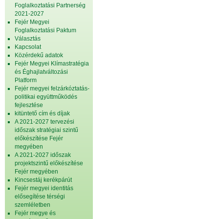
Foglalkoztatási Partnerség
2021-2027
Fejér Megyei
Foglalkoztatási Paktum
Választás
Kapcsolat
Közérdekű adatok
Fejér Megyei Klímastratégia
és Éghajlatváltozási
Platform
Fejér megyei felzárkóztatás-
politikai együttműködés
fejlesztése
kitüntető cím és díjak
A 2021-2027 tervezési
időszak stratégiai szintű
előkészítése Fejér
megyében
A 2021-2027 időszak
projektszintű előkészítése
Fejér megyében
Kincsestáj kerékpárút
Fejér megyei identitás
elősegítése térségi
szemléletben
Fejér megye és