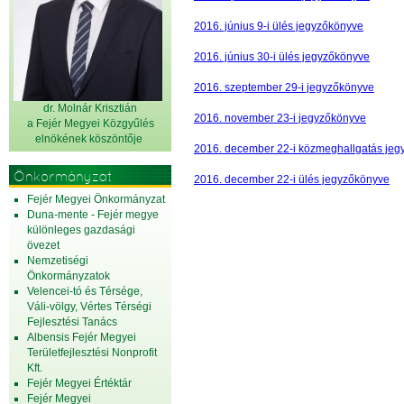
2016. június 9-i ülés jegyzőkönyve
2016. június 30-i ülés jegyzőkönyve
2016. szeptember 29-i jegyzőkönyve
dr. Molnár Krisztián
2016. november 23-i jegyzőkönyve
a Fejér Megyei Közgyűlés
elnök
ének köszöntője
2016. december 22-i közmeghallgatás je
Önkormányzat
2016. december 22-i ülés jegyzőkönyve
Fejér Megyei Önkormányzat
Duna-mente - Fejér megye
különleges gazdasági
övezet
Nemzetiségi
Önkormányzatok
Velencei-tó és Térsége,
Váli-völgy, Vértes Térségi
Fejlesztési Tanács
Albensis Fejér Megyei
Területfejlesztési Nonprofit
Kft.
Fejér Megyei Értéktár
Fejér Megyei