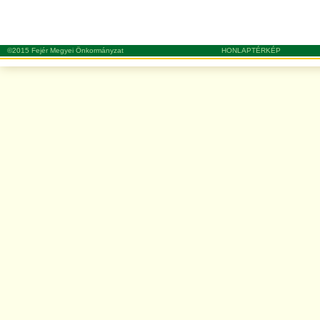
©2015 Fejér Megyei Önkormányzat
HONLAPTÉRKÉP