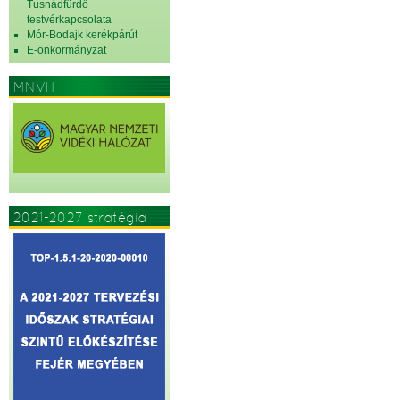
Tusnádfürdő
testvérkapcsolata
Mór-Bodajk kerékpárút
E-önkormányzat
MNVH
2021-2027 stratégia