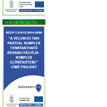
Velencei-tó partfal