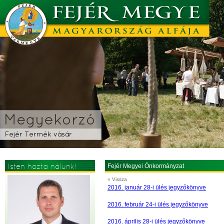
Isten hozta nálunk!
Fejér Megyei Önkormányzat
« Vissza
2016. január 28-i ülés jegyzőkönyve
2016. február 24-i ülés jegyzőkönyve
2016. április 28-i ülés jegyzőkönyve