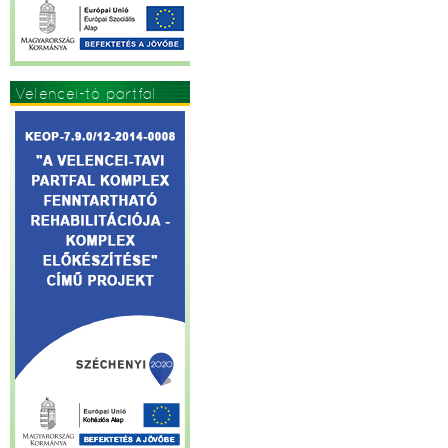
Velencei-tó partfal