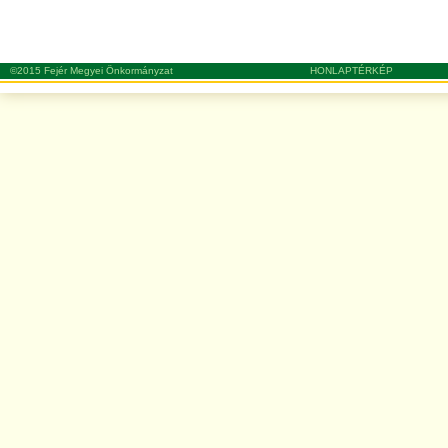
©2015 Fejér Megyei Önkormányzat
HONLAPTÉRKÉP