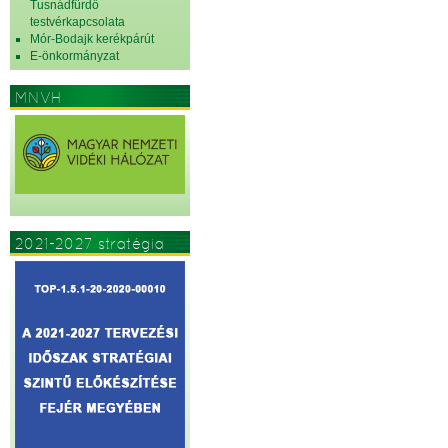
Tusnádfürdő
testvérkapcsolata
Mór-Bodajk kerékpárút
E-önkormányzat
MNVH
2021-2027 stratégia