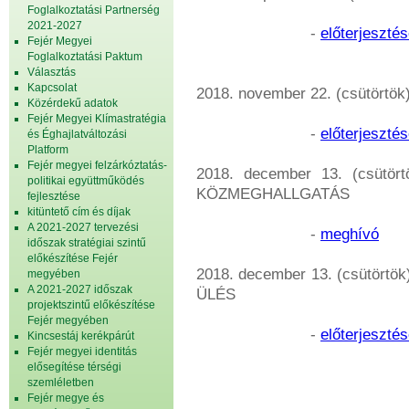
Foglalkoztatási Partnerség
2021-2027
-
előterjeszté
Fejér Megyei
Foglalkoztatási Paktum
Választás
Kapcsolat
2018. november 22. (csütörtök
Közérdekű adatok
Fejér Megyei Klímastratégia
-
előterjeszté
és Éghajlatváltozási
Platform
Fejér megyei felzárkóztatás-
2018. december 13. (csütör
politikai együttműködés
KÖZMEGHALLGATÁS
fejlesztése
kitüntető cím és díjak
A 2021-2027 tervezési
-
meghívó
időszak stratégiai szintű
előkészítése Fejér
2018. december 13. (csütörtök
megyében
A 2021-2027 időszak
ÜLÉS
projektszintű előkészítése
Fejér megyében
-
előterjeszté
Kincsestáj kerékpárút
Fejér megyei identitás
elősegítése térségi
szemléletben
Fejér megye és