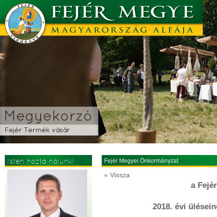
Isten hozta nálunk!
Fejér Megyei Önkormányzat
« Vissza
a Fejé
2018. évi ülésein