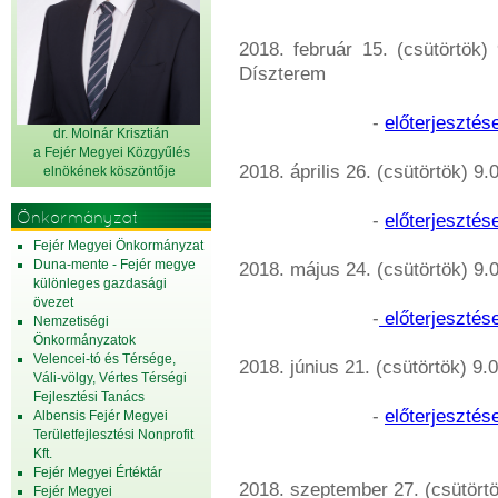
2018. február 15. (csütörtök)
Díszterem
-
előterjesztés
dr. Molnár Krisztián
a Fejér Megyei Közgyűlés
2018. április 26. (csütörtök) 
elnök
ének köszöntője
Önkormányzat
-
előterjesztés
Fejér Megyei Önkormányzat
Duna-mente - Fejér megye
2018. május 24. (csütörtök) 9
különleges gazdasági
övezet
-
előterjesztés
Nemzetiségi
Önkormányzatok
Velencei-tó és Térsége,
2018. június 21. (csütörtök) 9
Váli-völgy, Vértes Térségi
Fejlesztési Tanács
-
előterjesztés
Albensis Fejér Megyei
Területfejlesztési Nonprofit
Kft.
Fejér Megyei Értéktár
2018. szeptember 27. (csütört
Fejér Megyei