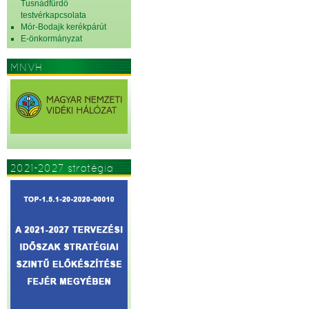
Tusnádfürdő
testvérkapcsolata
Mór-Bodajk kerékpárút
E-önkormányzat
MNVH
2021-2027 stratégia