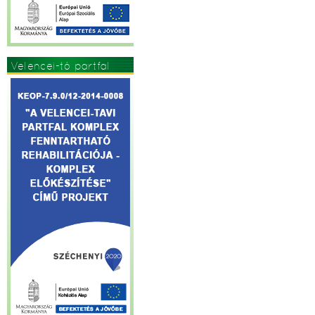
Velencei-tó partfal