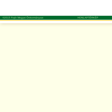
©2015 Fejér Megyei Önkormányzat
HONLAPTÉRKÉP