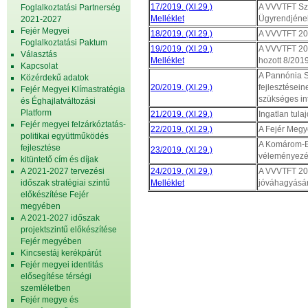
17/2019. (XI.29.)
A VVVTFT Sze
Foglalkoztatási Partnerség
Melléklet
Ügyrendjéne
2021-2027
Fejér Megyei
18/2019. (XI.29.)
A VVVTFT 201
Foglalkoztatási Paktum
19/2019. (XI.29.)
A VVVTFT 201
Választás
Melléklet
hozott 8/2019
Kapcsolat
A Pannónia S
Közérdekű adatok
20/2019. (XI.29.)
fejlesztésein
Fejér Megyei Klímastratégia
szükséges in
és Éghajlatváltozási
Platform
21/2019. (XI.29.)
Ingatlan tul
Fejér megyei felzárkóztatás-
22/2019. (XI.29.)
A Fejér Megy
politikai együttműködés
A Komárom-Es
fejlesztése
23/2019. (XI.29.)
véleményezé
kitüntető cím és díjak
A 2021-2027 tervezési
24/2019. (XI.29.)
A VVVTFT 202
időszak stratégiai szintű
Melléklet
jóváhagyásár
előkészítése Fejér
megyében
A 2021-2027 időszak
projektszintű előkészítése
Fejér megyében
Kincsestáj kerékpárút
Fejér megyei identitás
elősegítése térségi
szemléletben
Fejér megye és