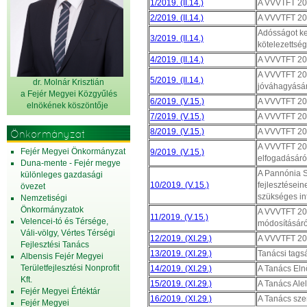
1/2019. (II.14.)
A VVVTFT 201
2/2019. (II.14.)
A VVVTFT 201
Adósságot kel
3/2019. (II.14.)
kötelezettség
4/2019. (II.14.)
A VVVTFT 201
A VVVTFT 201
5/2019. (II.14.)
dr. Molnár Krisztián
jóváhagyásár
a Fejér Megyei Közgyűlés
6/2019. (V.15.)
A VVVTFT 201
elnök
ének köszöntője
7/2019. (V.15.)
A VVVTFT 201
8/2019. (V.15.)
A VVVTFT 201
Önkormányzat
A VVVTFT 201
Fejér Megyei Önkormányzat
9/2019. (V.15.)
elfogadásáró
Duna-mente - Fejér megye
A Pannónia S
különleges gazdasági
10/2019. (V.15.)
fejlesztésein
övezet
szükséges in
Nemzetiségi
Önkormányzatok
A VVVTFT 201
11/2019. (V.15.)
Velencei-tó és Térsége,
módosításáró
Váli-völgy, Vértes Térségi
12/2019. (XI.29.)
A VVVTFT 201
Fejlesztési Tanács
13/2019. (XI.29.)
Tanácsi tagsá
Albensis Fejér Megyei
Területfejlesztési Nonprofit
14/2019. (XI.29.)
A Tanács Eln
Kft.
15/2019. (XI.29.)
A Tanács Ale
Fejér Megyei Értéktár
16/2019. (XI.29.)
A Tanács sze
Fejér Megyei