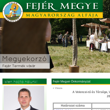
Isten hozta nálunk!
Fejér Megyei Önkormányzat
« Vissza
A Velencei-tó és Térsége, V
20
Határozat száma