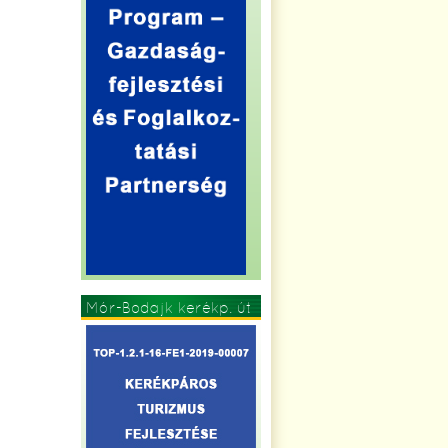
Mór-Bodajk kerékp. út