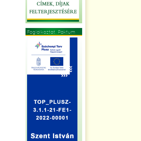
Foglalkoztat. Paktum