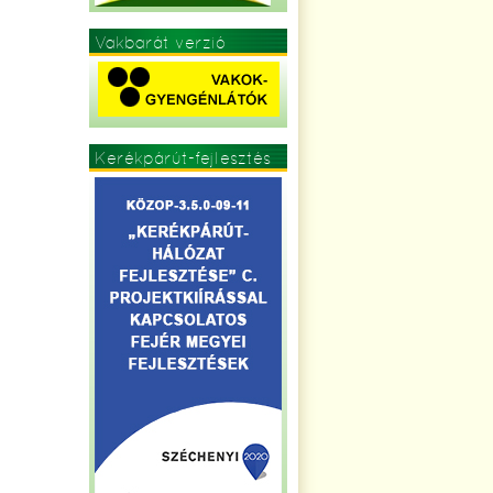
Vakbarát verzió
Kerékpárút-fejlesztés