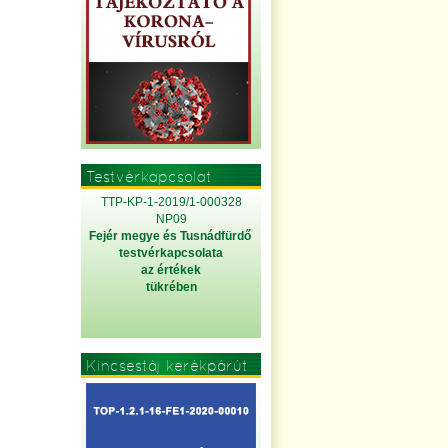
Testvérkapcsolat
TTP-KP-1-2019/1-000328
NP09
Fejér megye és Tusnádfürdő
testvérkapcsolata
az értékek
tükrében
Kincsestáj kerékpárút