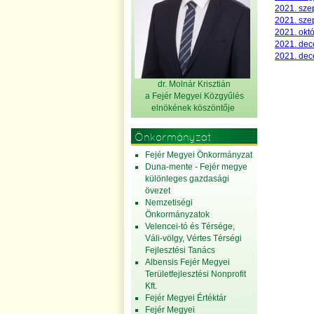
2021. szep
2021. sze
2021. októ
2021. dec
2021. dece
dr. Molnár Krisztián
a Fejér Megyei Közgyűlés
elnök
ének köszöntője
Önkormányzat
Fejér Megyei Önkormányzat
Duna-mente - Fejér megye
különleges gazdasági
övezet
Nemzetiségi
Önkormányzatok
Velencei-tó és Térsége,
Váli-völgy, Vértes Térségi
Fejlesztési Tanács
Albensis Fejér Megyei
Területfejlesztési Nonprofit
Kft.
Fejér Megyei Értéktár
Fejér Megyei