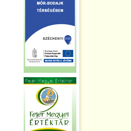
Fejér Megyei Értéktár