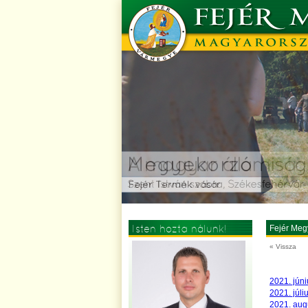
Isten hozta nálunk!
Fejér Meg
« Vissza
2021. júni
2021. júli
2021. augu