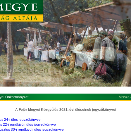
yei Önkormányzat
Vissza 
A Fejér Megyei Közgyűlés 2021. évi üléseinek jegyzőkönyvei
us 24-i ülés jegyzőkönyve
us 22-i rendkívüli ülés jegyzőkönyve
sztus 30-i rendkívüli ülés jegyzőkönyve