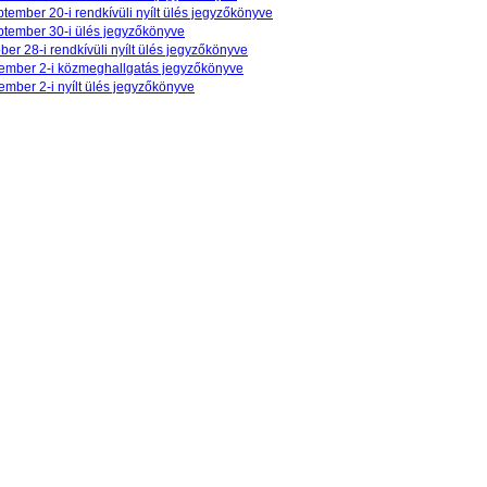
tember 20-i rendkívüli nyílt ülés jegyzőkönyve
ptember 30-i ülés jegyzőkönyve
ber 28-i rendkívüli nyílt ülés jegyzőkönyve
ember 2-i közmeghallgatás jegyzőkönyve
mber 2-i nyílt ülés jegyzőkönyve