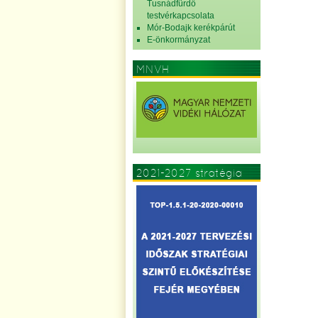
Tusnádfürdő
testvérkapcsolata
Mór-Bodajk kerékpárút
E-önkormányzat
MNVH
2021-2027 stratégia