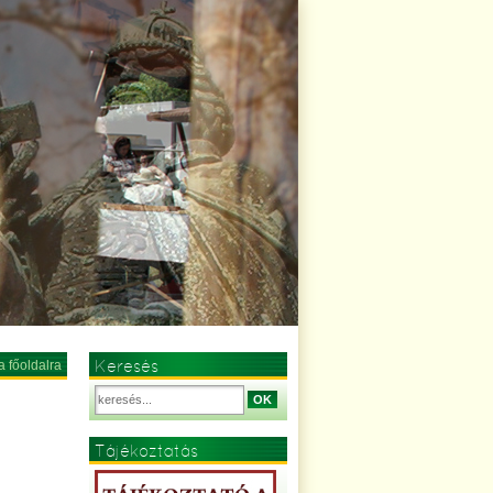
Keresés
a főoldalra
OK
Tájékoztatás