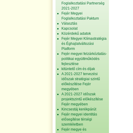
Foglalkoztatási Partnerség
2021-2027
Fejér Megyei
Foglalkoztatási Paktum
Választás
Kapcsolat
Közérdekű adatok
Fejér Megyei Klímastratégia
és Éghajlatváltozási
Platform
Fejér megyei felzárkóztatás-
politikai együttműködés
fejlesztése
kitüntető cím és díjak
A 2021-2027 tervezési
időszak stratégiai szintű
előkészítése Fejér
megyében
A 2021-2027 időszak
projektszintű előkészítése
Fejér megyében
Kincsestáj kerékpárút
Fejér megyei identitás
elősegítése térségi
szemléletben
Fejér megye és