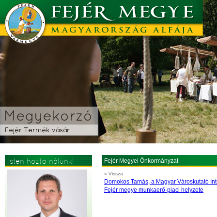
Isten hozta nálunk!
Fejér Megyei Önkormányzat
« Vissza
Domokos Tamás, a Magyar Városkutató Inté
Fejér megye munkaerő-piaci helyzete