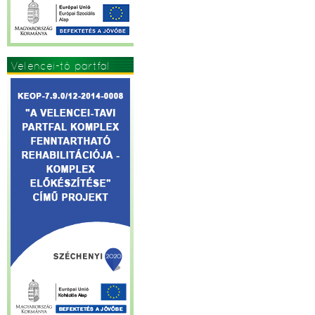
Velencei-tó partfal