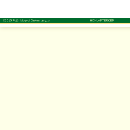
©2015 Fejér Megyei Önkormányzat
HONLAPTÉRKÉP