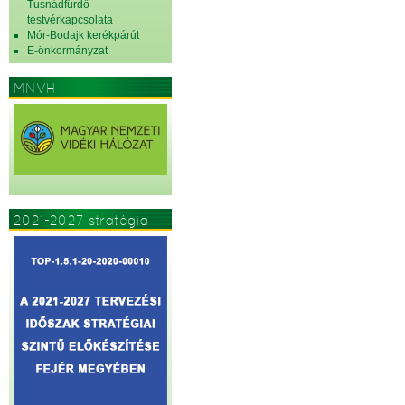
Tusnádfürdő
testvérkapcsolata
Mór-Bodajk kerékpárút
E-önkormányzat
MNVH
2021-2027 stratégia