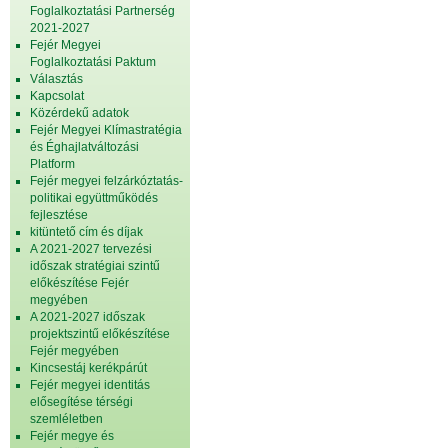
Foglalkoztatási Partnerség
2021-2027
Fejér Megyei
Foglalkoztatási Paktum
Választás
Kapcsolat
Közérdekű adatok
Fejér Megyei Klímastratégia
és Éghajlatváltozási
Platform
Fejér megyei felzárkóztatás-
politikai együttműködés
fejlesztése
kitüntető cím és díjak
A 2021-2027 tervezési
időszak stratégiai szintű
előkészítése Fejér
megyében
A 2021-2027 időszak
projektszintű előkészítése
Fejér megyében
Kincsestáj kerékpárút
Fejér megyei identitás
elősegítése térségi
szemléletben
Fejér megye és