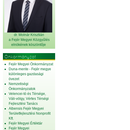
dr. Molnár Krisztián
a Fejér Megyei Közgyűlés
elnök
ének köszöntője
Önkormányzat
Fejér Megyei Önkormányzat
Duna-mente - Fejér megye
különleges gazdasági
övezet
Nemzetiségi
Önkormányzatok
Velencei-tó és Térsége,
Váli-völgy, Vértes Térségi
Fejlesztési Tanács
Albensis Fejér Megyei
Területfejlesztési Nonprofit
Kft.
Fejér Megyei Értéktár
Fejér Megyei