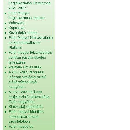
Foglalkoztatási Partnerség
2021-2027
Fejér Megyei
Foglalkoztatási Paktum
Választás
Kapcsolat
Közérdekű adatok
Fejér Megyei Klímastratégia
és Éghajlatváltozási
Platform
Fejér megyei felzárkóztatás-
politikai együttműködés
fejlesztése
kitüntető cím és díjak
A 2021-2027 tervezési
időszak stratégiai szintű
előkészítése Fejér
megyében
A 2021-2027 időszak
projektszintű előkészítése
Fejér megyében
Kincsestáj kerékpárút
Fejér megyei identitás
elősegítése térségi
szemléletben
Fejér megye és