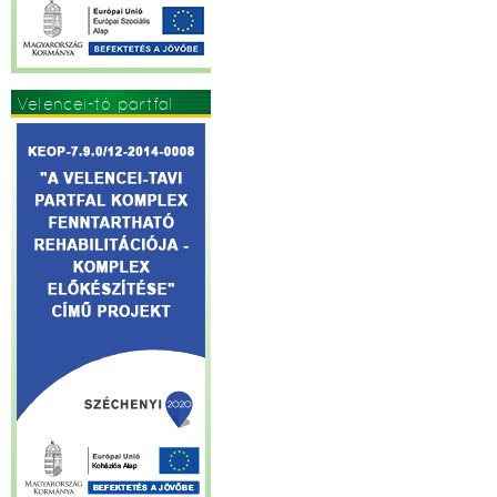
Velencei-tó partfal