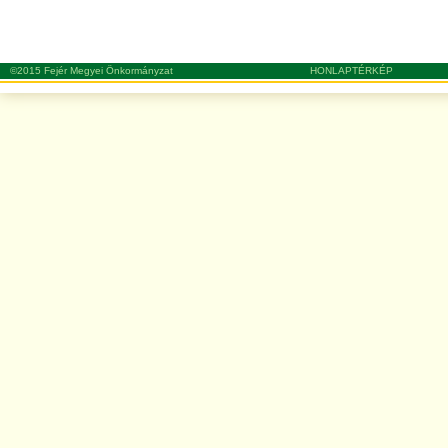
©2015 Fejér Megyei Önkormányzat
HONLAPTÉRKÉP