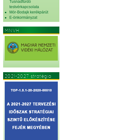
Tusnádfürdő
testvérkapcsolata
Mór-Bodajk kerékpárút
E-önkormányzat
MNVH
2021-2027 stratégia