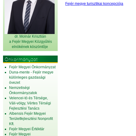
Fejér megye turisztikai koncepciója
dr. Molnár Krisztián
a Fejér Megyei Közgyűlés
elnök
ének köszöntője
Önkormányzat
Fejér Megyei Önkormányzat
Duna-mente - Fejér megye
különleges gazdasági
övezet
Nemzetiségi
Önkormányzatok
Velencei-tó és Térsége,
Váli-völgy, Vértes Térségi
Fejlesztési Tanács
Albensis Fejér Megyei
Területfejlesztési Nonprofit
Kft.
Fejér Megyei Értéktár
Fejér Megyei