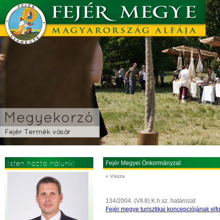
Isten hozta nálunk!
Fejér Megyei Önkormányzat
« Vissza
134/2004. (VII.8) K.h.sz. határozat
Fejér megye turisztikai koncepciójának el