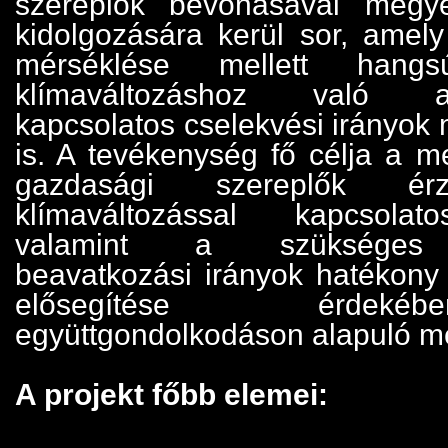
szereplők bevonásával megyei
kidolgozására kerül sor, amely
mérséklése mellett hangs
klímaváltozáshoz való al
kapcsolatos cselekvési irányok
is. A tevékenység fő célja a m
gazdasági szereplők ér
klímaváltozással kapcsolat
valamint a szükséges i
beavatkozási irányok hatékony
elősegítése érdek
együttgondolkodáson alapuló m
A projekt főbb elemei: