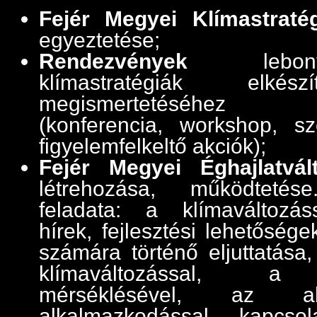
Fejér Megyei Klímastraté
egyeztetése;
Rendezvények
lebony
klímastratégiák elké
megismertetéséhez k
(konferencia, workshop, sze
figyelemfelkeltő akciók);
Fejér Megyei Éghajlatvál
létrehozása, működteté
feladata: a klímaváltozás
hírek, fejlesztési lehetősége
számára történő eljuttatása
klímaváltozással, a 
mérséklésével, az a
alkalmazkodással kapcsola