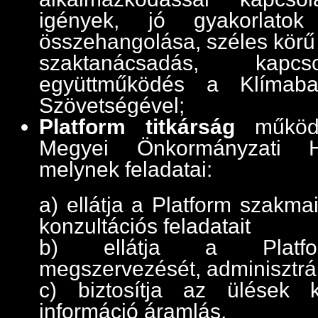
igények, jó gyakorlato
összehangolása, széles körű
szaktanácsadás, kapcs
együttműködés a Klímabar
Szövetségével;
Platform titkárság
működ
Megyei Önkormányzati Hi
melynek feladatai:
a) ellátja a Platform szakma
konzultációs feladatait
b) ellátja a Platfo
megszervezését, adminisztrál
c) biztosítja az ülések k
információ áramlás,