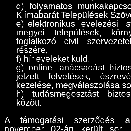
d) folyamatos munkakapcsol
Klímabarát Települések Szöv
e) elektronikus levelezési li
megyei települések, körn
foglalkozó civil szervezete
részére,
f) hírleveleket küld,
g) online tanácsadást bizto
jelzett felvetések, észrev
kezelése, megválaszolása so
h) tudásmegosztást biztos
között.
A támogatási szerződés al
november 02-án került sor, 